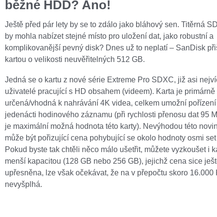
běžné HDD? Ano!
Ještě před pár lety by se to zdálo jako bláhový sen. Titěrná SD
by mohla nabízet stejné místo pro uložení dat, jako robustní a
komplikovanější pevný disk? Dnes už to neplatí – SanDisk při
kartou o velikosti neuvěřitelných 512 GB.
Jedná se o kartu z nové série Extreme Pro SDXC, již asi nejví
uživatelé pracující s HD obsahem (videem). Karta je primárně
určená/vhodná k nahrávání 4K videa, celkem umožní pořízení
jedenácti hodinového záznamu (při rychlosti přenosu dat 95 M
je maximální možná hodnota této karty). Nevýhodou této novi
může být pořizující cena pohybující se okolo hodnoty osmi set
Pokud byste tak chtěli něco málo ušetřit, můžete vyzkoušet i k
menší kapacitou (128 GB nebo 256 GB), jejichž cena sice ješ
upřesněna, lze však očekávat, že na v přepočtu skoro 16.000
nevyšplhá.