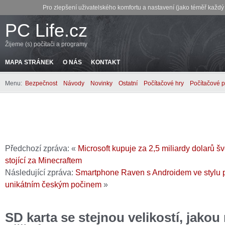
Pro zlepšení uživatelského komfortu a nastavení (jako téměř každ
PC Life.cz
Žijeme (s) počítači a programy
MAPA STRÁNEK
O NÁS
KONTAKT
Menu:
Bezpečnost
Návody
Novinky
Ostatní
Počítačové hry
Počítačové 
Předchozí zpráva: «
Microsoft kupuje za 2,5 miliardy dolarů 
stojící za Minecraftem
Následující zpráva:
Smartphone Raven s Androidem ve stylu p
unikátním českým počinem
»
SD karta se stejnou velikostí, jakou