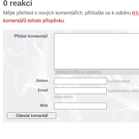
0 reakcí
Mějte přehled o nových komentářích, přihlašte se k odběru
RS
komentářů tohoto příspěvku
.
Přidat komentář
Některé HTML je povoleno
Jméno
(vyžadováno)
Email
(vyžadováno, neb
zobrazeno)
Web