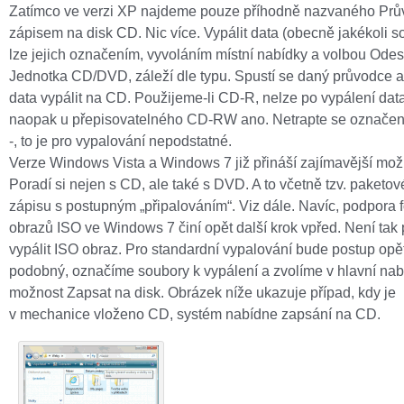
Zatímco ve verzi XP najdeme pouze příhodně nazvaného Pr
zápisem na disk CD. Nic více. Vypálit data (obecně jakékoli s
lze jejich označením, vyvoláním místní nabídky a volbou Odes
Jednotka CD/DVD, záleží dle typu. Spustí se daný průvodce 
data vypálit na CD. Použijeme-li CD-R, nelze po vypálení dat
naopak u přepisovatelného CD-RW ano. Netrapte se označe
-, to je pro vypalování nepodstatné.
Verze Windows Vista a Windows 7 již přináší zajímavější mož
Poradí si nejen s CD, ale také s DVD. A to včetně tzv. paketo
zápisu s postupným „připalováním“. Viz dále. Navíc, podpora 
obrazů ISO ve Windows 7 činí opět další krok vpřed. Není tak
vypálit ISO obraz. Pro standardní vypalování bude postup opě
podobný, označíme soubory k vypálení a zvolíme v hlavní na
možnost Zapsat na disk. Obrázek níže ukazuje případ, kdy je
v mechanice vloženo CD, systém nabídne zapsání na CD.