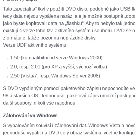
Tato „specialita“ tkví v použití DVD disku podobně jako USB fl
tedy data nejsou vypálena naráz, ale je možné postupně „dopa
jako byste kopírovali data na „flashku“. Aby to nebylo tak jed
existují 4 verze toho tzv. aktivního systému souborů. DVD se 
zformátuje, takže pozor na neprázdné disky.
Verze UDF aktivního systému:
1.50 (kompatibilní od verze Windows 2000)
2.0, resp. 2.01 (pro XP a vyšší; výchozí volba)
2.50 (Vista/7, resp. Windows Server 2008)
S DVD vypáleným pomocí paketového zápisu nepochodíte v
98 a starších OS. Jednoduše, paketový zápis umožní postupně
další soubory, nikoli vše najednou.
Zálohování ve Windows
S vypalováním souvisí i zálohování dat. Windows Vista a nově
jednoduše vypálit na DVD celý obraz systému, včetně konfig