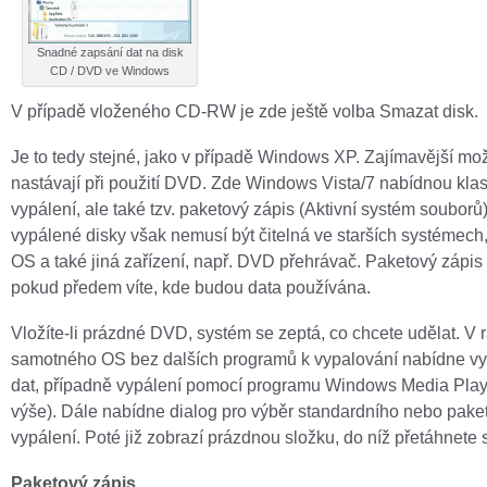
Snadné zapsání dat na disk
CD / DVD ve Windows
V případě vloženého CD-RW je zde ještě volba Smazat disk.
Je to tedy stejné, jako v případě Windows XP. Zajímavější mo
nastávají při použití DVD. Zde Windows Vista/7 nabídnou kla
vypálení, ale také tzv. paketový zápis (Aktivní systém souborů)
vypálené disky však nemusí být čitelná ve starších systémech,
OS a také jiná zařízení, např. DVD přehrávač. Paketový zápis 
pokud předem víte, kde budou data používána.
Vložíte-li prázdné DVD, systém se zeptá, co chcete udělat. V 
samotného OS bez dalších programů k vypalování nabídne vy
dat, případně vypálení pomocí programu Windows Media Playe
výše). Dále nabídne dialog pro výběr standardního nebo pak
vypálení. Poté již zobrazí prázdnou složku, do níž přetáhnete 
Paketový zápis