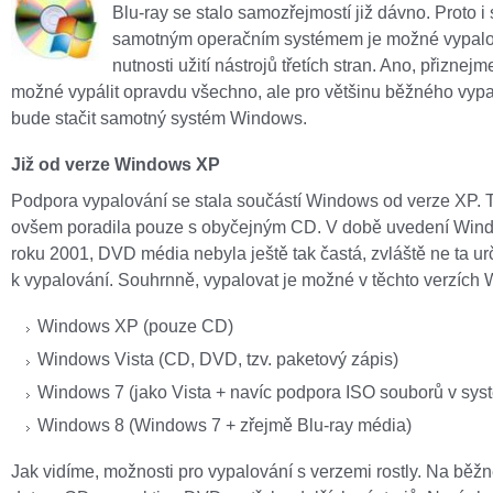
Blu-ray se stalo samozřejmostí již dávno. Proto i
samotným operačním systémem je možné vypalo
nutnosti užití nástrojů třetích stran. Ano, přiznejm
možné vypálit opravdu všechno, ale pro většinu běžného vyp
bude stačit samotný systém Windows.
Již od verze Windows XP
Podpora vypalování se stala součástí Windows od verze XP. T
ovšem poradila pouze s obyčejným CD. V době uvedení Wi
roku 2001, DVD média nebyla ještě tak častá, zvláště ne ta u
k vypalování. Souhrnně, vypalovat je možné v těchto verzích
Windows XP (pouze CD)
Windows Vista (CD, DVD, tzv. paketový zápis)
Windows 7 (jako Vista + navíc podpora ISO souborů v sys
Windows 8 (Windows 7 + zřejmě Blu-ray média)
Jak vidíme, možnosti pro vypalování s verzemi rostly. Na běž