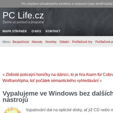
Pro zlepšení uživatelského komfortu a nastavení (jako téměř každ
PC Life.cz
Žijeme (s) počítači a programy
MAPA STRÁNEK
O NÁS
KONTAKT
Menu:
Bezpečnost
Návody
Novinky
Ostatní
Počítačové hry
Počítačové 
«
Zběsilé policejní honičky na dálnici, to je hra Alarm für Cobr
WolframAlpha, toť počátek sémantického vyhledávání
»
Vypalujeme ve Windows bez dalšíc
nástrojů
Vypalování dat na optické disky, ať již CD nebo 