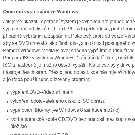
Omezení vypalování ve Windows
Jak jsme ukázali, operační systém je vybaven pro jednoduché
vypalování, od disků CD, po DVD. A to jednoduše, přetažením
případně vybráním a zapsáním. Paketový zápis od verze Vist
aby se DVD chovalo jako flash disk, s možností postupného v
Pomocí Windows Media Player snadno vypálíme hudbu či vid
Podpora ISO v systému Windows 7 přináší další krok, umí tak 
ISO a následně je možno obsah vypálit. Na to vše byly dříve 
nástroje třetích stran. Přesto jsou oblasti, kde nástroje Windo
a je třeba použít specializovaný program:
vypálení DVD-Video s filmem
vytvoření bootovatelného disku z ISO obrazu
vypalování Blu-ray (ve Windows 8 asi bude možno)
tvorba identické kopie CD/DVD bez nutnosti mezikopírován
úložiště