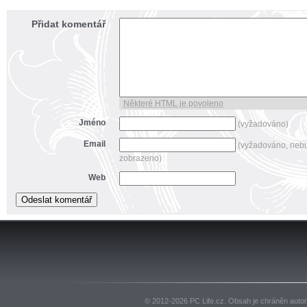
Přidat komentář
Některé HTML je povoleno
Jméno
(vyžadováno)
Email
(vyžadováno, neb
zobrazeno)
Web
© 2012-2026 PC Life.cz. Obsah je chráněn auto