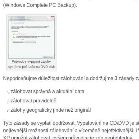
(Windows Complete PC Backup).
Průvodce vypálení zálohy
systému počítače na DVD disk
Nepodceňujme důležitost zálohování a dodržujme 3 zásady z
zálohovat správná a aktuální data
zálohovat pravidelně
zálohy geograficky jinde než originál
Tyto zásady se vyplatí dodržovat. Vypalování na CD/DVD je s
nejlevnější možností zálohování a víceméně nejefektivnější. 
XP umožní zálohovat, ovšem průvodce je zde nepřehledný.