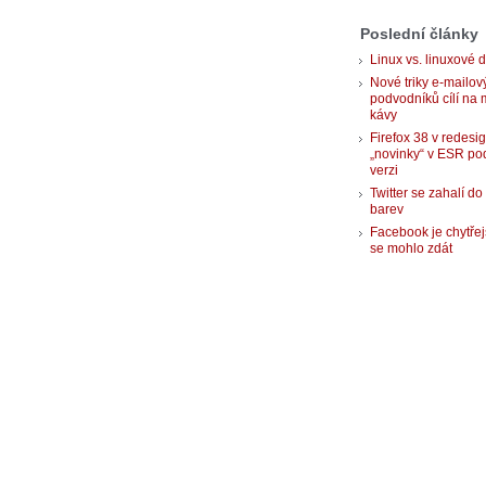
Poslední články
Linux vs. linuxové d
Nové triky e-mailov
podvodníků cílí na 
kávy
Firefox 38 v redesi
„novinky“ v ESR po
verzi
Twitter se zahalí do
barev
Facebook je chytřej
se mohlo zdát