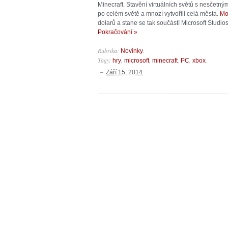
Minecraft. Stavění virtuálních světů s nesčetný
po celém světě a mnozí vytvořili celá města.
Mo
dolarů a stane se tak součástí Microsoft Studios.
Pokračování »
Rubrika:
.
Novinky
Tagy:
,
,
,
,
.
hry
microsoft
minecraft
PC
xbox
Září 15, 2014