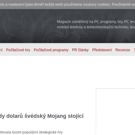
rtu a nastavení (jako téměř každý web) používáme soubory cookies. Používáním we
Magazín zaměřený na PC programy, hry, PC tech
mobilní telefony a telekomunikační techniku, tes
ní
Počítačové hry
Počítačové programy
PR články
Představení
Recenze
rdy dolarů švédský Mojang stojící
rtovala boom populární strategické hry