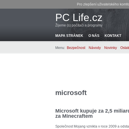
Pro zlepšení uživatelského komfo
PC Life.cz
Žijeme (s) počítači a programy
MAPA STRÁNEK
O NÁS
KONTAKT
Menu:
Bezpečnost
Návody
Novinky
Ostat
microsoft
Microsoft kupuje za 2,5 milia
za Minecraftem
Společnost Mojang vznikla v roce 2009 a odsta