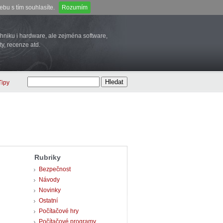
bu s tím souhlasíte.
Rozumím
niku i hardware, ale zejména software,
ty, recenze atd.
Tipy
Rubriky
Bezpečnost
Návody
Novinky
Ostatní
Počítačové hry
Počítačové programy