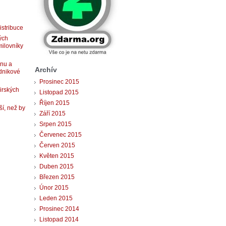
istribuce
ých
milovníky
gnu a
Archív
dnikové
Prosinec 2015
 irských
Listopad 2015
Říjen 2015
ší, než by
Září 2015
Srpen 2015
Červenec 2015
Červen 2015
Květen 2015
Duben 2015
Březen 2015
Únor 2015
Leden 2015
Prosinec 2014
Listopad 2014