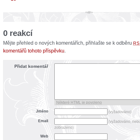
0 reakcí
Mějte přehled o nových komentářích, přihlašte se k odběru
RS
komentářů tohoto příspěvku
.
Přidat komentář
Některé HTML je povoleno
Jméno
(vyžadováno)
Email
(vyžadováno, neb
zobrazeno)
Web