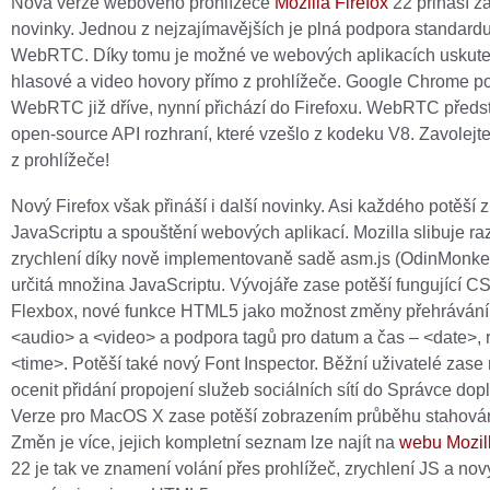
Nová verze webového prohlížeče
Mozilla Firefox
22 přináší z
novinky. Jednou z nejzajímavějších je plná podpora standard
WebRTC. Díky tomu je možné ve webových aplikacích uskut
hlasové a video hovory přímo z prohlížeče. Google Chrome p
WebRTC již dříve, nynní přichází do Firefoxu. WebRTC předs
open-source API rozhraní, které vzešlo z kodeku V8. Zavolejte
z prohlížeče!
Nový Firefox však přináší i další novinky. Asi každého potěší z
JavaScriptu a spouštění webových aplikací. Mozilla slibuje ra
zrychlení díky nově implementovaně sadě asm.js (OdinMonkey
určitá množina JavaScriptu. Vývojáře zase potěší fungující C
Flexbox, nové funkce HTML5 jako možnost změny přehrávání 
<audio> a <video> a podpora tagů pro datum a čas – <date>, 
<time>. Potěší také nový Font Inspector. Běžní uživatelé zas
ocenit přidání propojení služeb sociálních sítí do Správce dop
Verze pro MacOS X zase potěší zobrazením průběhu stahován
Změn je více, jejich kompletní seznam lze najít na
webu Mozil
22 je tak ve znamení volání přes prohlížeč, zrychlení JS a nov