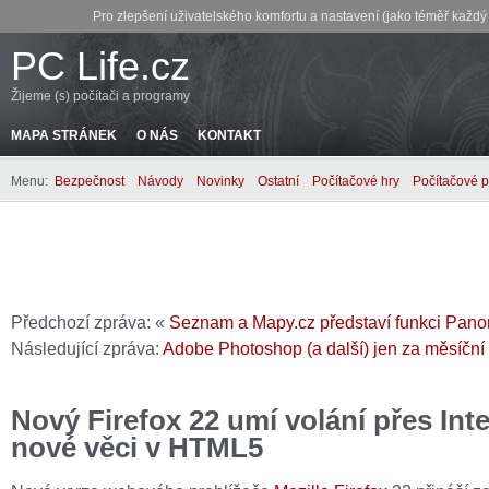
Pro zlepšení uživatelského komfortu a nastavení (jako téměř každ
PC Life.cz
Žijeme (s) počítači a programy
MAPA STRÁNEK
O NÁS
KONTAKT
Menu:
Bezpečnost
Návody
Novinky
Ostatní
Počítačové hry
Počítačové 
Předchozí zpráva: «
Seznam a Mapy.cz představí funkci Pan
Následující zpráva:
Adobe Photoshop (a další) jen za měsíční
Nový Firefox 22 umí volání přes Inte
nové věci v HTML5