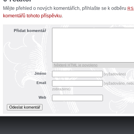
Mějte přehled o nových komentářích, přihlašte se k odběru
RS
komentářů tohoto příspěvku
.
Přidat komentář
Některé HTML je povoleno
Jméno
(vyžadováno)
Email
(vyžadováno, neb
zobrazeno)
Web