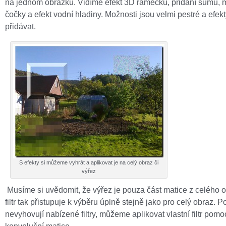
na jednom obrázku. Vidíme efekt 3D rámečku, přidání šumu, 
čočky a efekt vodní hladiny. Možnosti jsou velmi pestré a ef
přidávat.
S efekty si můžeme vyhrát a aplikovat je na celý obraz či
výřez
Musíme si uvědomit, že výřez je pouza část matice z celého 
filtr tak přistupuje k výběru úplně stejně jako pro celý obraz.
nevyhovují nabízené filtry, můžeme aplikovat vlastní filtr pomo