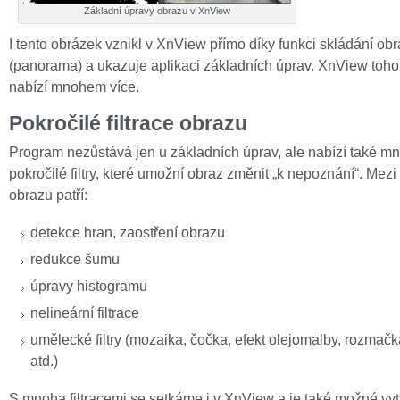
Základní úpravy obrazu v XnView
I tento obrázek vznikl v XnView přímo díky funkci skládání ob
(panorama) a ukazuje aplikaci základních úprav. XnView toh
nabízí mnohem více.
Pokročilé filtrace obrazu
Program nezůstává jen u základních úprav, ale nabízí také m
pokročilé filtry, které umožní obraz změnit „k nepoznání“. Mezi f
obrazu patří:
detekce hran, zaostření obrazu
redukce šumu
úpravy histogramu
nelineární filtrace
umělecké filtry (mozaika, čočka, efekt olejomalby, rozmačká
atd.)
S mnoha filtracemi se setkáme i v XnView a je také možné vytv