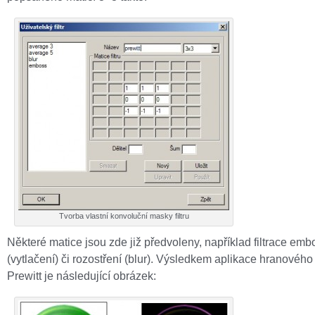
Tvorba vlastní konvoluční masky filtru
Některé matice jsou zde již předvoleny, například filtrace emb
(vytlačení) či rozostření (blur). Výsledkem aplikace hranového f
Prewitt je následující obrázek: