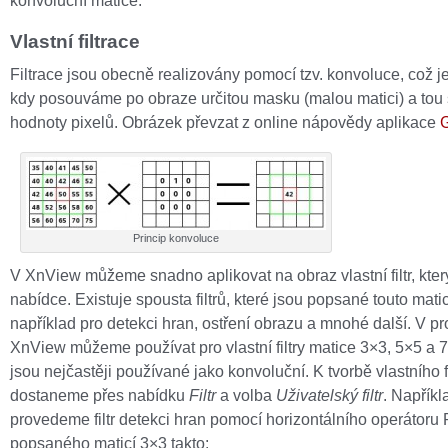
konvoluční matice.
Vlastní filtrace
Filtrace jsou obecně realizovány pomocí tzv. konvoluce, což j
kdy posouváme po obraze určitou masku (malou matici) a tou
hodnoty pixelů. Obrázek převzat z online nápovědy aplikace
Princip konvoluce
V XnView můžeme snadno aplikovat na obraz vlastní filtr, kter
nabídce. Existuje spousta filtrů, které jsou popsané touto matic
například pro detekci hran, ostření obrazu a mnohé další. V p
XnView můžeme používat pro vlastní filtry matice 3×3, 5×5 a 7
jsou nejčastěji používané jako konvoluční. K tvorbě vlastního fi
dostaneme přes nabídku
Filtr
a volba
Uživatelský filtr
. Napřík
provedeme filtr detekci hran pomocí horizontálního operátoru 
popsaného maticí 3×3 takto: