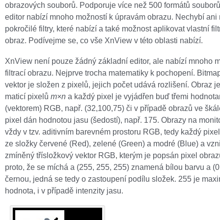
obrazových souborů. Podporuje více než 500 formátů souborů
editor nabízí mnoho možností k úpravám obrazu. Nechybí an
pokročilé filtry, které nabízí a také možnost aplikovat vlastní filt
obraz. Podívejme se, co vše XnView v této oblasti nabízí.
XnView není pouze žádný základní editor, ale nabízí mnoho 
filtrací obrazu. Nejprve trocha matematiky k pochopení. Bitma
vektor je složen z pixelů, jejich počet udává rozlišení. Obraz j
maticí pixelů
m×
n
a každý pixel je vyjádřen buď třemi hodnot
(vektorem) RGB, např. (32,100,75) či v případě obrazů ve škál
pixel dán hodnotou jasu (šedostí), např. 175. Obrazy na monit
vždy v tzv. aditivním barevném prostoru RGB, tedy každý pixel
ze složky červené (Red), zelené (Green) a modré (Blue) a vzn
zmíněný třísložkový vektor RGB, kterým je popsán pixel obrazu
proto, že se míchá a (255, 255, 255) znamená bílou barvu a (0,
černou, jedná se tedy o zastoupení podílu složek. 255 je max
hodnota, i v případě intenzity jasu.