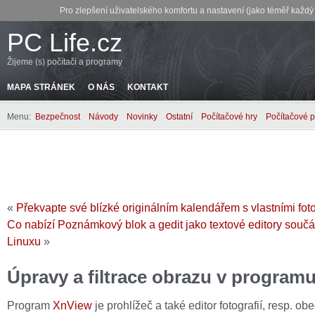
Pro zlepšení uživatelského komfortu a nastavení (jako téměř každ
PC Life.cz
Žijeme (s) počítači a programy
MAPA STRÁNEK
O NÁS
KONTAKT
Menu:
Bezpečnost
Návody
Novinky
Ostatní
Počítačové hry
Počítačové 
«
Překvapte své blízké originálním kalendářem s vlastními fot
Co nabízí Poznámkový blok a gedit jako textové editory souč
Linuxu
»
Úpravy a filtrace obrazu v program
Program
XnView
je prohlížeč a také editor fotografií, resp. ob