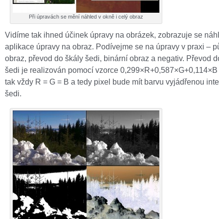
Při úpravách se mění náhled v okně i celý obraz
Vidíme tak ihned účinek úpravy na obrázek, zobrazuje se náhl
aplikace úpravy na obraz. Podívejme se na úpravy v praxi – 
obraz, převod do škály šedi, binární obraz a negativ. Převod d
šedi je realizován pomocí vzorce 0,299×R+0,587×G+0,114×B 
tak vždy R = G = B a tedy pixel bude mít barvu vyjádřenou int
šedi.