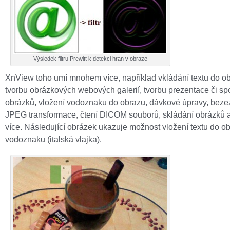
Výsledek filtru Prewitt k detekci hran v obraze
XnView toho umí mnohem více, například vkládání textu do o
tvorbu obrázkových webových galerií, tvorbu prezentace či spo
obrázků, vložení vodoznaku do obrazu, dávkové úpravy, beze
JPEG transformace, čtení DICOM souborů, skládání obrázků
více. Následující obrázek ukazuje možnost vložení textu do o
vodoznaku (italská vlajka).