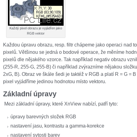
Každý pixel obrazu je vyjádřen jako
RGB vektor
Každou úpravu obrazu, resp. filtr chápeme jako operaci nad to
pixelů. Většinou se jedná o bodové operace, že měníme hodn
pixelů dle nějakého vzorce. Tak například negativ obrazu vzni
(255-R, 255-G, 255-B) či například zvýrazníme nějakou složku
2xG, B). Obraz ve škále šedi je taktéž v RGB a platí R = G = B
pixel vyjádříme jedinou hodnotou místo vektoru.
Základní úpravy
Mezi základní úpravy, které XnView nabízí, patří tyto:
úpravy barevných složek RGB
nastavení jasu, kontrastu a gamma-korekce
nastavení sytosti barev