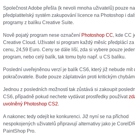
Společnost Adobe přešla (k nevoli mnoha uživatelů) pouze na
předplatitelský systém zakupování licence na Photoshop i dal
programy z balíku Creative Suite.
Nově pojatý program nese označení
Photoshop CC
, kde CC j
Creative Cloud. Uživatel si program každý měsíc předplácí z
cenu, 24,59 Euro. Ceny se dále liší, zda si vybere pouze jede
program, nebo celý balík, tak tomu bylo např. u CS balíku.
Poslední uveřejněnou verzí je balík CS6, který již nebude mít 
pokračovatele. Bude pouze záplatován proti kritickým chybám
Jednou z posledních možností tak zůstává si zakoupit posledn
CS6, případně pokud nechete vydávat prostředky používat
zd
uvolněný Photoshop CS2
.
A nakonec tedy odejít ke konkurenci. Již nyní se na příchod
nespokojených uživatelů připravují alternativy jako je Core
PaintShop Pro.