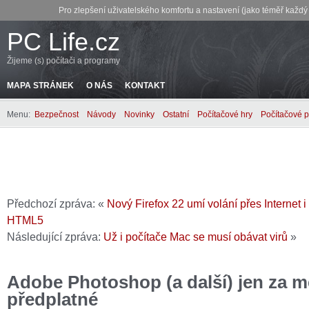
Pro zlepšení uživatelského komfortu a nastavení (jako téměř každ
PC Life.cz
Žijeme (s) počítači a programy
MAPA STRÁNEK
O NÁS
KONTAKT
Menu:
Bezpečnost
Návody
Novinky
Ostatní
Počítačové hry
Počítačové 
Předchozí zpráva: «
Nový Firefox 22 umí volání přes Internet i
HTML5
Následující zpráva:
Už i počítače Mac se musí obávat virů
»
Adobe Photoshop (a další) jen za m
předplatné