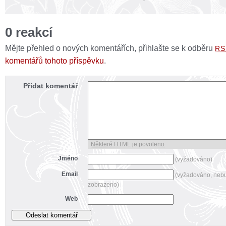
0 reakcí
Mějte přehled o nových komentářích, přihlašte se k odběru
RS
komentářů tohoto příspěvku
.
Přidat komentář
Některé HTML je povoleno
Jméno
(vyžadováno)
Email
(vyžadováno, neb
zobrazeno)
Web