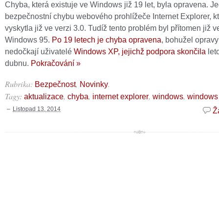
Chyba, která existuje ve Windows již 19 let, byla opravena. J
bezpečnostní chybu webového prohlížeče Internet Explorer, k
vyskytla již ve verzi 3.0. Tudíž tento problém byl přítomen již v
Windows 95.
Po 19 letech je chyba opravena
, bohužel opravy
nedočkají uživatelé
Windows XP, jejichž podpora skončila
let
dubnu.
Pokračování »
Rubrika:
,
.
Bezpečnost
Novinky
Tagy:
,
,
,
,
aktualizace
chyba
internet explorer
windows
windows
Listopad 13, 2014
Ž