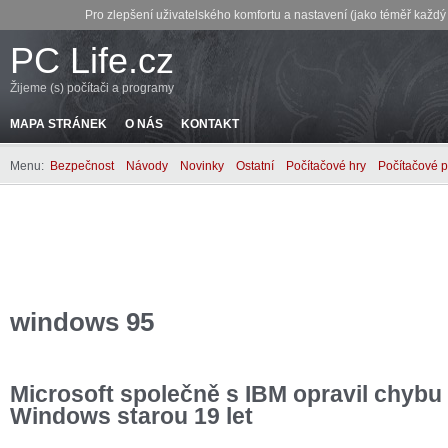
Pro zlepšení uživatelského komfortu a nastavení (jako téměř každ
PC Life.cz
Žijeme (s) počítači a programy
MAPA STRÁNEK
O NÁS
KONTAKT
Menu:
Bezpečnost
Návody
Novinky
Ostatní
Počítačové hry
Počítačové 
windows 95
Microsoft společně s IBM opravil chybu
Windows starou 19 let