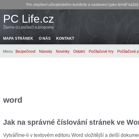
Pro zlepšení uživatelského komfortu a nastavení (jako téměř každ
PC Life.cz
Žijeme (s) počítači a programy
MAPA STRÁNEK
O NÁS
KONTAKT
Menu:
Bezpečnost
Návody
Novinky
Ostatní
Počítačové hry
Počítačové 
word
Jak na správné číslování stránek ve Wo
Vytváříme-li v textovém editoru Word složitější a delší dokume