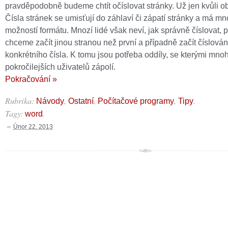
pravděpodobně budeme chtít očíslovat stránky. Už jen kvůli o
Čísla stránek se umisťují do záhlaví či zápatí stránky a má m
možností formátu. Mnozí lidé však neví, jak správně číslovat, 
chceme začít jinou stranou než první a případně začít číslován
konkrétního čísla. K tomu jsou potřeba oddíly, se kterými mnoh
pokročilejších uživatelů zápolí.
Pokračování »
Rubrika:
,
,
,
.
Návody
Ostatní
Počítačové programy
Tipy
Tagy:
.
word
Únor 22, 2013