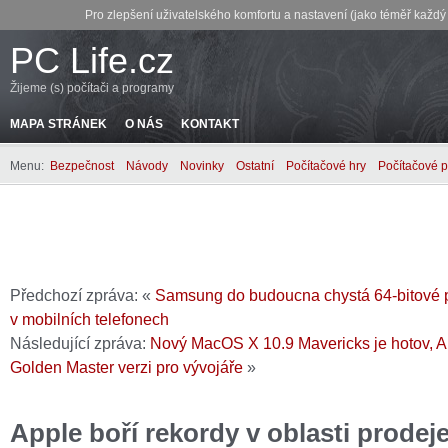
Pro zlepšení uživatelského komfortu a nastavení (jako téměř každ
PC Life.cz
Žijeme (s) počítači a programy
MAPA STRÁNEK
O NÁS
KONTAKT
Menu:
Bezpečnost
Návody
Novinky
Ostatní
Počítačové hry
Počítačové 
Předchozí zpráva: «
Samsung do budoucna chystá 64-bitové 
v mobilních telefonech
Následující zpráva:
Nový MacOS X 10.9 Mavericks je hotov, A
Golden Master verzi pro vývojáře
»
Apple boří rekordy v oblasti prodej