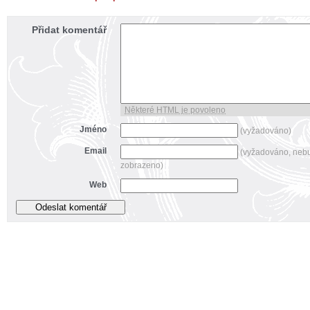
Přidat komentář
Některé HTML je povoleno
Jméno
(vyžadováno)
Email
(vyžadováno, neb
zobrazeno)
Web