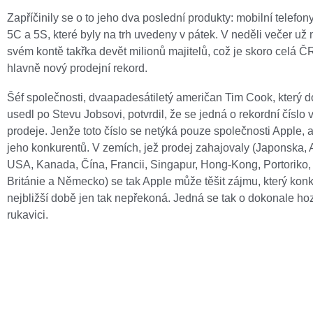
Zapříčinily se o to jeho dva poslední produkty: mobilní telefo
5C a 5S, které byly na trh uvedeny v pátek. V neděli večer už
svém kontě takřka devět milionů majitelů, což je skoro celá Č
hlavně nový prodejní rekord.
Šéf společnosti, dvaapadesátiletý američan Tim Cook, který d
usedl po Stevu Jobsovi, potvrdil, že se jedná o rekordní číslo v
prodeje. Jenže toto číslo se netýká pouze společnosti Apple, a
jeho konkurentů. V zemích, jež prodej zahajovaly (Japonska, A
USA, Kanada, Čína, Francii, Singapur, Hong-Kong, Portoriko,
Británie a Německo) se tak Apple může těšit zájmu, který kon
nejbližší době jen tak nepřekoná. Jedná se tak o dokonale h
rukavici.