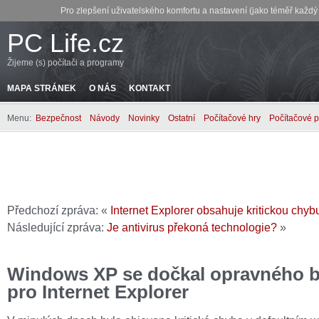
Pro zlepšení uživatelského komfortu a nastavení (jako téměř každ
PC Life.cz
Žijeme (s) počítači a programy
MAPA STRÁNEK
O NÁS
KONTAKT
Menu:
Bezpečnost
Návody
Novinky
Ostatní
Počítačové hry
Počítačové 
Předchozí zpráva: «
Internet Explorer obsahuje kritickou chyb
Následující zpráva:
Je antivirus překoná technologie?
»
Windows XP se dočkal opravného b
pro Internet Explorer