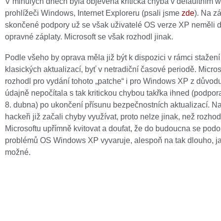
V minulých dnech byla objevena kritická chyba v defaultním
prohlížeči Windows, Internet Exploreru (psali jsme
zde
). Na z
skončené podpory už se však uživatelé OS verze XP neměli 
opravné záplaty. Microsoft se však rozhodl jinak.
Podle všeho by oprava měla již být k dispozici v rámci stažení
klasických aktualizací, byť v netradiční časové periodě. Micros
rozhodl pro vydání tohoto „patche“ i pro Windows XP z důvodu
údajně nepočítala s tak kritickou chybou takřka ihned (podpor
8. dubna) po ukončení přísunu bezpečnostních aktualizací. N
hackeři již začali chyby využívat, proto nelze jinak, než rozhod
Microsoftu upřímně kvitovat a doufat, že do budoucna se pod
problémů OS Windows XP vyvaruje, alespoň na tak dlouho, ja
možné.