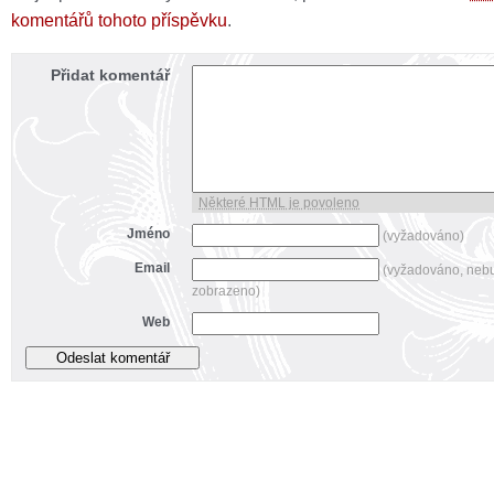
komentářů tohoto příspěvku
.
Přidat komentář
Některé HTML je povoleno
Jméno
(vyžadováno)
Email
(vyžadováno, neb
zobrazeno)
Web