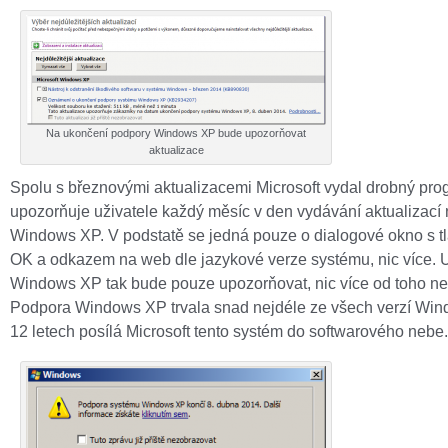
Na ukončení podpory Windows XP bude upozorňovat
aktualizace
Spolu s březnovými aktualizacemi Microsoft vydal drobný prog
upozorňuje uživatele každý měsíc v den vydávání aktualizací
Windows XP. V podstatě se jedná pouze o dialogové okno s t
OK a odkazem na web dle jazykové verze systému, nic více. U
Windows XP tak bude pouze upozorňovat, nic více od toho ne
Podpora Windows XP trvala snad nejdéle ze všech verzí Win
12 letech posílá Microsoft tento systém do softwarového nebe.