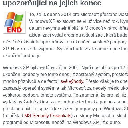
upozorňující na jejich konec
To, že 8. dubna 2014 pro Microsoft přestane vlas
Windows XP existovat, se ví už více než rok. Nyní
datum nevyhnutelně blíží a Microsoft v rámci bř
aktualizací vydal drobnou aktualizaci, která bud
měsíčně uživatele upozorňovat na ukončení veškeré podpor
XP. Hláška se dá vypnout. Systém bude však samozřejmě fung
ukončení podpory.
Windows XP byly vydány v říjnu 2001. Nyní nastal čas po 12 l
ukončení podpory pro tento dnes již zastaralý systém, přestož
mnoho příznivců a de facto i
své výhody
. Přesto však je to dne
zastaralý operační systém a tak Microsoft za necelý měsíc uko
veškerou podporu tohoto systému. To znamená, že pro něj ji
vydávány žádné aktualizace, nebude technická podpora a po
přestanou být k dispozici ke stažení programy pro Windows X
(například
MS Security Essentials
) ze strany Microsoftu. Mno
programů od Microsoftu neběží na Windows XP již dlouho.