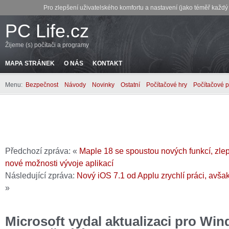
Pro zlepšení uživatelského komfortu a nastavení (jako téměř každ
PC Life.cz
Žijeme (s) počítači a programy
MAPA STRÁNEK
O NÁS
KONTAKT
Menu:
Bezpečnost
Návody
Novinky
Ostatní
Počítačové hry
Počítačové 
Předchozí zpráva: «
Maple 18 se spoustou nových funkcí, zlep
nové možnosti vývoje aplikací
Následující zpráva:
Nový iOS 7.1 od Applu zrychlí práci, avšak
»
Microsoft vydal aktualizaci pro Wi