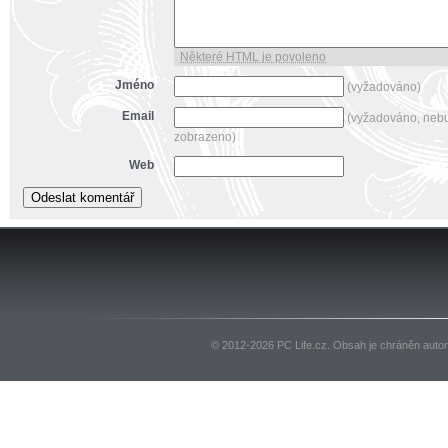
Některé HTML je povoleno
Jméno
(vyžadováno)
Email
(vyžadováno, neb
zobrazeno)
Web
© 2012-2026 PC Life.cz. Obsah je chráněn auto