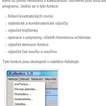
které už přímo nesouvisí s kalkulačkou. Nicméně jsou součást
programu. Jedná se o tyto funkce:
řešení kvadratických rovnic
statistické a kombinatorické výpočty
výpočet trojčlenky
operace s polynomy, včetně Hornerova schématu
výpočet derivace funkce
výpočet řad součtu a součinu
Tyto funkce jsou dostupné v nabídce
Nástroje
.