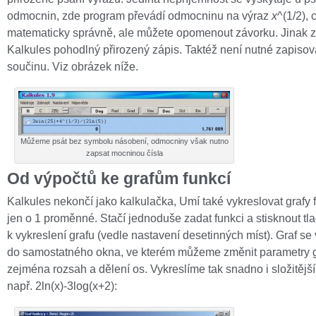
odmocnin, zde program převádí odmocninu na výraz
x
^(1/2), 
matematicky správně, ale můžete opomenout závorku. Jinak 
Kalkules pohodlný přirozený zápis. Taktéž není nutné zapiso
součinu. Viz obrázek níže.
Můžeme psát bez symbolu násobení, odmocniny však nutno
zapsat mocninou čísla
Od výpočtů ke grafům funkcí
Kalkules nekončí jako kalkulačka, Umí také vykreslovat grafy f
jen o 1 proměnné. Stačí jednoduše zadat funkci a stisknout tla
k vykreslení grafu (vedle nastavení desetinných míst). Graf se 
do samostatného okna, ve kterém můžeme změnit parametry g
zejména rozsah a dělení os. Vykreslíme tak snadno i složitější
např. 2ln(x)-3log(x+2):