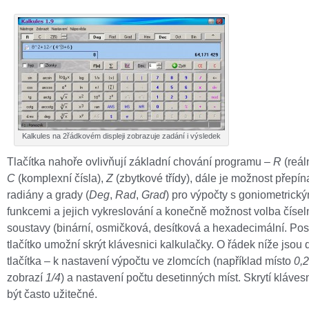
Kalkules na 2řádkovém displeji zobrazuje zadání i výsledek
Tlačítka nahoře ovlivňují základní chování programu –
R
(reáln
C
(komplexní čísla),
Z
(zbytkové třídy), dále je možnost přepín
radiány a grady (
Deg
,
Rad
,
Grad
) pro výpočty s goniometrický
funkcemi a jejich vykreslování a konečně možnost volba čísel
soustavy (binární, osmičková, desítková a hexadecimální. Pos
tlačítko umožní skrýt klávesnici kalkulačky. O řádek níže jsou 
tlačítka – k nastavení výpočtu ve zlomcích (například místo
0,
zobrazí
1/4
) a nastavení počtu desetinných míst. Skrytí kláve
být často užitečné.