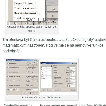
Kalkules přináší spoustu dalších užitečných
funkcí
Tm přestává být Kalkules pouhou „kalkulačkou s grafy“ a stáv
matematickým nástrojem. Podívejme se na jednotlivé funkce
podrobněji.
Kombinatorické a statistické výpočty
„Statistika nuda je… „, jak se zpívá ve známé písničce. Kalkul