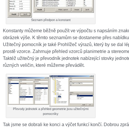
Seznam předpon a konstant
Konstanty můžeme běžně použít ve výpočtu s napsáním znaku
obrázek výše. K těmto seznamům se dostaneme přes nabídk
Užitečný pomocník je také Prohlížeč výrazů, který by se dal l
prostě vzorce. Zahrnuje přehled vzorců planimetrie a stereome
Taktéž užitečný je převodník jednotek nabízející stovky jednot
různých veličin, které můžeme převádět.
Převody jednotek a přehled geometrie jsou užitečnými
pomocníky
Tak jsme se dobrali ke konci a výčet funkcí končí. Dobrou zpr