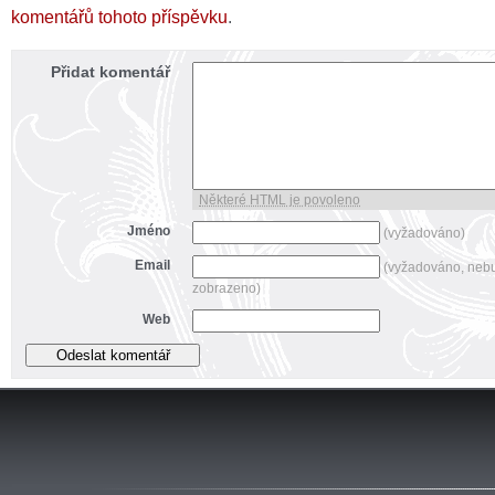
komentářů tohoto příspěvku
.
Přidat komentář
Některé HTML je povoleno
Jméno
(vyžadováno)
Email
(vyžadováno, neb
zobrazeno)
Web