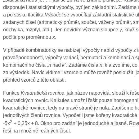
disponuje i statistickými výpočty, byť jen základními. Zadáme s
a po stisku tlačítka
Výpočet
se vypočítají základní statistické 
zadaných čísel (aritmetický průměr, součet, vážený průměr, s
odchylka, rozptyl, atd.). Jen nevidím význam sloupce
y
, když 
počítá pro proměnnou
x
.
V případě kombinatoriky se nabízejí výpočty nabízí výpočty z t
pravděpodobnosti, výpočty variací, permutací a kombinací a s
kombinačního čísla „
n
nad
k
“. Zadáme čísla
n
,
k
a zvolíme, c
za výsledek. Navíc vidíme i vzorce a může rovněž posloužit j
přehled vzorců z této oblasti.
Funkce
Kvadratická rovnice
, jak název napovídá, slouží k řeš
kvadratických rovnic. Kalkules umožní řešit pouze homogenní 
kvadratické rovnice, tedy na pravé straně je nula. Zapíšeme h
jednotlivých členů rovnice. Vypočetli jsme kořeny kvadratické
2
-5x
+ 0,25x + 8. Okno pro zadání je jednoduché a jasné. Rov
řeší na množině reálných čísel.