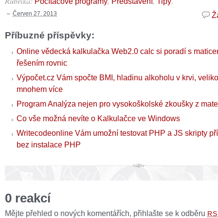
Rubrika:
,
,
.
Počítačové programy
Představení
Tipy
Červen 27, 2013
Ž
Příbuzné příspěvky:
Online vědecká kalkulačka Web2.0 calc si poradí s maticem
řešením rovnic
Výpočet.cz Vám spočte BMI, hladinu alkoholu v krvi, veliko
mnohem více
Program Analýza nejen pro vysokoškolské zkoušky z mate
Co vše možná nevíte o Kalkulačce ve Windows
Writecodeonline Vám umožní testovat PHP a JS skripty pří
bez instalace PHP
0 reakcí
Mějte přehled o nových komentářích, přihlašte se k odběru
RS