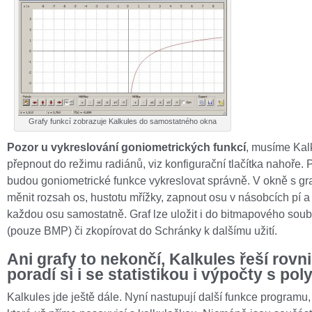
Grafy funkcí zobrazuje Kalkules do samostatného okna
Pozor
u vykreslování goniometrických funkcí
, musíme Kal
přepnout do režimu radiánů, viz konfigurační tlačítka nahoře. 
budou goniometrické funkce vykreslovat správně. V okně s gr
měnit rozsah os, hustotu mřížky, zapnout osu v násobcích pí a 
každou osu samostatně. Graf lze uložit i do bitmapového sou
(pouze BMP) či zkopírovat do Schránky k dalšímu užití.
Ani grafy to nekončí, Kalkules řeší rovni
poradí si i se statistikou i výpočty s po
Kalkules jde ještě dále. Nyní nastupují další funkce programu