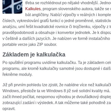
třeba se rozhlédnout po nějaké vhodnější. Jednou
Kalkules
, program slovenského autora, takže se
bát angličtiny. Nabízí výpočty v reálných i kompl
číslech, vykreslování grafů funkcí o jedné proměnné, statistic
analýzu, umí řešit kvadratické rovnice či trojčlenku, výpočty z 
pravděpodobnosti a obsahuje i konvertor jednotek. Je k dispoz
v češtině a dalších jazycích. Je nabízen ve formě instalačního
portable verze jako ZIP soubor.
Základem je kalkulačka
Po spuštění programu uvidíme kalkulačku. Ta je základem ce
programu, ale kromě kalkulačky samotné jsou dostupné i další
řekněme moduly.
Již při prvním pohledu lze zjistit, že nabídne více než kalkulač
Windows, přestože ta ve Windows 8 již své solidní kvality má
začít ihned počítat, nespornou výhodou je dvouřádkový disple
zobrazující zadání i výsledek. A tak můžeme také pohodlně z
opravit.