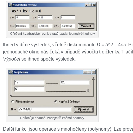
K řešení kvadratické rovnice stačí zadat jednotlivé hodnoty
Ihned vidíme výsledek, včetně diskriminantu
D
=
b
^2 – 4
ac
. 
jednoduché okno nás čeká v případě výpočtu trojčlenky. Tlač
Výpočet
se ihned spočte výsledek.
Řešení je snadné, zadejte tři známé hodnoty
Další funkcí jsou operace s mnohočleny (polynomy). Lze prov