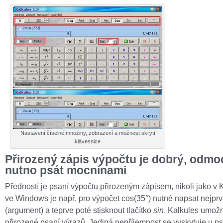
Nastavení číselné množiny, zobrazení a možnost skrytí
klávesnice
Přirozený zápis výpočtu je dobrý, odmo
nutno psát mocninami
Předností je psaní výpočtu přirozeným zápisem, nikoli jako v 
ve Windows je např. pro výpočet cos(35°) nutné napsat nejpr
(argument) a teprve poté stisknout tlačítko
sin
. Kalkules umožn
přirozené psaní výrazů. Jediná nepříjemnost se vyskytuje u p