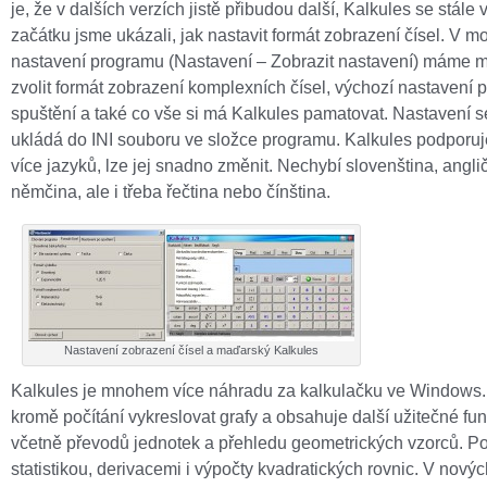
je, že v dalších verzích jistě přibudou další, Kalkules se stále v
začátku jsme ukázali, jak nastavit formát zobrazení čísel. V 
nastavení programu (Nastavení – Zobrazit nastavení) máme 
zvolit formát zobrazení komplexních čísel, výchozí nastavení 
spuštění a také co vše si má Kalkules pamatovat. Nastavení se
ukládá do INI souboru ve složce programu. Kalkules podporuj
více jazyků, lze jej snadno změnit. Nechybí slovenština, anglič
němčina, ale i třeba řečtina nebo čínština.
Nastavení zobrazení čísel a maďarský Kalkules
Kalkules je mnohem více náhradu za kalkulačku ve Windows
kromě počítání vykreslovat grafy a obsahuje další užitečné fu
včetně převodů jednotek a přehledu geometrických vzorců. Po
statistikou, derivacemi i výpočty kvadratických rovnic. V novýc