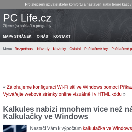
Pro zlepšení uživatelského komfortu a nastavení (jako téměř každ
PC Life.cz
Žijeme (s) počítači a programy
MAPA STRÁNEK
O NÁS
KONTAKT
Menu:
Bezpečnost
Návody
Novinky
Ostatní
Počítačové hry
Počítačové 
«
Zálohujeme konfiguraci Wi-Fi sítí ve Windows pomocí Přík
Vytvářejte webové stránky online vizuálně i v HTML kódu
»
Kalkules nabízí mnohem více než n
Kalkulačky ve Windows
Nestačí Vám k výpočtům
kalkulačka ve Windows