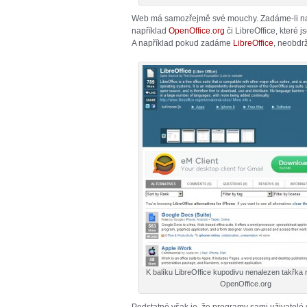
Web má samozřejmě své mouchy. Zadáme-li např
například
OpenOffice.org
či LibreOffice, které 
A například pokud zadáme
LibreOffice
, neobdr
K balíku LibreOffice kupodivu nenalezen takřka
OpenOffice.org