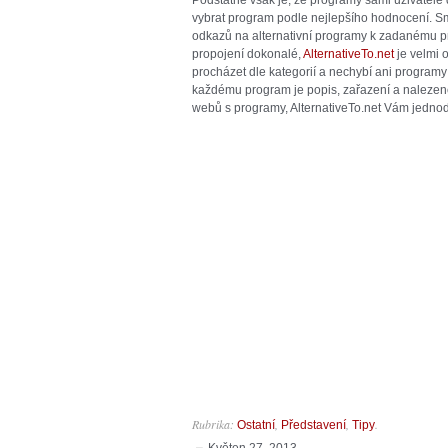
Podstatné však je, že programy sami uživatelé d
vybrat program podle nejlepšího hodnocení. S
odkazů na alternativní programy k zadanému p
propojení dokonalé,
AlternativeTo.net
je velmi
procházet dle kategorií a nechybí ani programy 
každému program je popis, zařazení a nalezené 
webů s programy, AlternativeTo.net Vám jedn
Rubrika:
,
,
.
Ostatní
Představení
Tipy
Květen 27, 2013