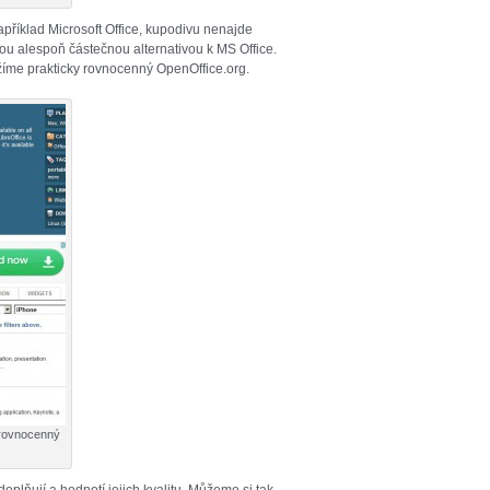
íklad Microsoft Office, kupodivu nenajde
jsou alespoň částečnou alternativou k MS Office.
žíme prakticky rovnocenný OpenOffice.org.
 rovnocenný