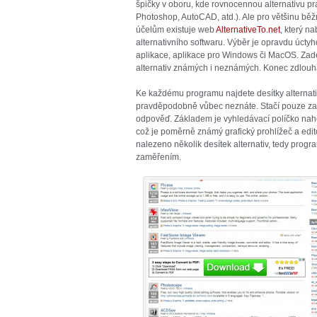
špičky v oboru, kde rovnocennou alternativu 
Photoshop, AutoCAD, atd.). Ale pro většinu bě
účelům existuje web
AlternativeTo.net
, který n
alternativního softwaru. Výběr je opravdu úcty
aplikace, aplikace pro Windows či MacOS. Zad
alternativ známých i neznámých. Konec zdlou
Ke každému programu najdete desítky alternati
pravděpodobně vůbec neznáte. Stačí pouze za
odpověď. Základem je vyhledávací políčko naho
což je poměrně známý grafický prohlížeč a edi
nalezeno několik desítek alternativ, tedy pro
zaměřením.