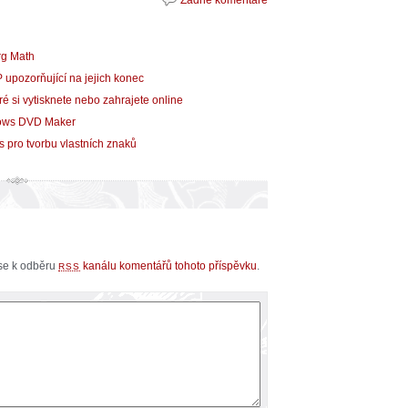
rg Math
 upozorňující na jejich konec
eré si vytisknete nebo zahrajete online
dows DVD Maker
pro tvorbu vlastních znaků
 se k odběru
kanálu komentářů tohoto příspěvku
.
RSS