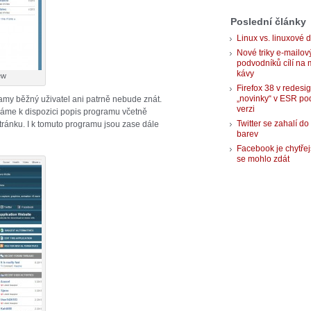
Poslední články
Linux vs. linuxové d
Nové triky e-mailov
podvodníků cílí na 
kávy
ew
Firefox 38 v redesi
„novinky“ v ESR po
ramy běžný uživatel ani patrně nebude znát.
verzi
áme k dispozici popis programu včetně
Twitter se zahalí do
ránku. I k tomuto programu jsou zase dále
barev
Facebook je chytřej
se mohlo zdát