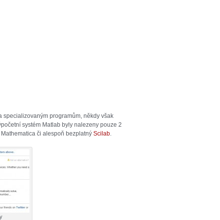
 specializovaným programům, někdy však
ýpočetní systém Matlab byly nalezeny pouze 2
e, Mathematica či alespoň bezplatný
Scilab
.
y