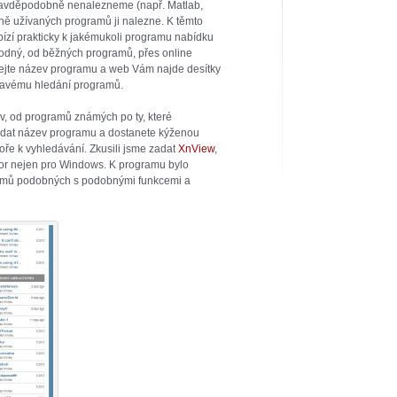
pravděpodobně nenalezneme (např. Matlab,
žně užívaných programů ji nalezne. K těmto
abízí prakticky k jakémukoli programu nabídku
hodný, od běžných programů, přes online
ejte název programu a web Vám najde desítky
havému hledání programů.
v, od programů známých po ty, které
dat název programu a dostanete kýženou
ře k vyhledávání. Zkusili jsme zadat
XnView
,
tor nejen pro Windows. K programu bylo
gramů podobných s podobnými funkcemi a