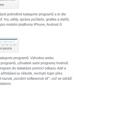
iew
t jednotlivé kategorie programů a to dle
ry, utility, správa počítače, grafika a další).
pro mobilní platfromy iPhone, Android či
mi pestrá
 kategorie programů. Výhodou webu
í programů, uživatelé sami programy hodnotí.
 program do databáze pomocí odkazu
Add a
 přihlášení je několik, nechybí login přes
azvat „sociální softwarová síť“, což se odráží
dations
.