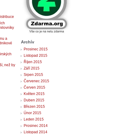
istribuce
ých
milovníky
gnu a
Archív
dnikové
Prosinec 2015
 irských
Listopad 2015
Říjen 2015
ší, než by
Září 2015
Srpen 2015
Červenec 2015
Červen 2015
Květen 2015
Duben 2015
Březen 2015
Únor 2015
Leden 2015
Prosinec 2014
Listopad 2014