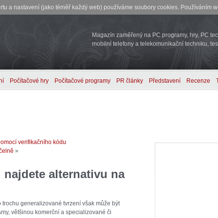
rtu a nastavení (jako téměř každý web) používáme soubory cookies. Používáním we
Magazín zaměřený na PC programy, hry, PC tech
mobilní telefony a telekomunikační techniku, tes
ní
Počítačové hry
Počítačové programy
PR články
Představení
Recenze
omocí verifikačního kódu
čelně
»
ajdete alternativu na
o trochu generalizované tvrzení však může být
ramy, většinou komerční a specializované či