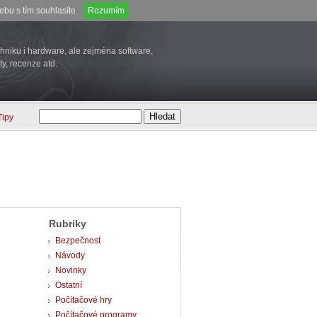
bu s tím souhlasíte.
Rozumím
niku i hardware, ale zejména software,
ty, recenze atd.
Tipy
Rubriky
Bezpečnost
Návody
Novinky
Ostatní
Počítačové hry
Počítačové programy