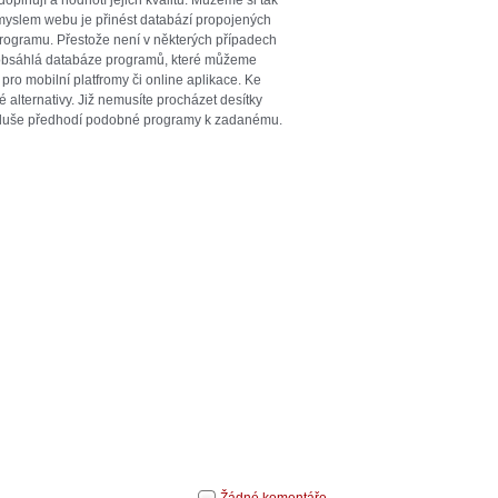
oplňují a hodnotí jejich kvalitu. Můžeme si tak
myslem webu je přinést databází propojených
rogramu. Přestože není v některých případech
 obsáhlá databáze programů, které můžeme
pro mobilní platfromy či online aplikace. Ke
alternativy. Již nemusíte procházet desítky
oduše předhodí podobné programy k zadanému.
Žádné komentáře