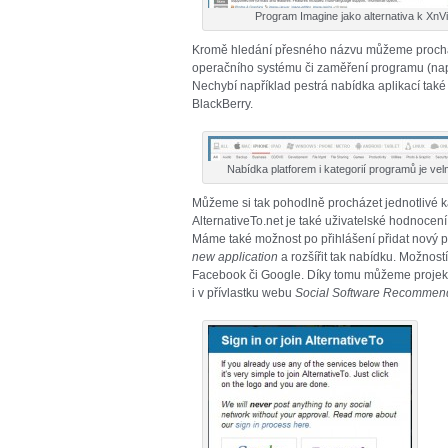
Program Imagine jako alternativa k XnV
Kromě hledání přesného názvu můžeme procháze
operačního systému či zaměření programu (např. h
Nechybí například pestrá nabídka aplikací také 
BlackBerry.
Nabídka platforem i kategorií programů je vel
Můžeme si tak pohodlně procházet jednotlivé
AlternativeTo.net je také uživatelské hodnocen
Máme také možnost po přihlášení přidat nový
new application
a rozšířit tak nabídku. Možností
Facebook či Google. Díky tomu můžeme projekt n
i v přívlastku webu
Social Software Recommen