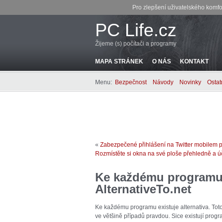
Pro zlepšení uživatelského komfo
PC Life.cz
Žijeme (s) počítači a programy
MAPA STRÁNEK
O NÁS
KONTAKT
Menu:
Bezpečnost
Návody
Novinky
Ostat
«
Zabezpečené přihlášení na Twitter mobilem p
Rozmístěte si okna na své ploše přehledně a ú
Ke každému programu n
AlternativeTo.net
Ke každému programu existuje alternativa. Tot
ve většině případů pravdou. Sice existují prog