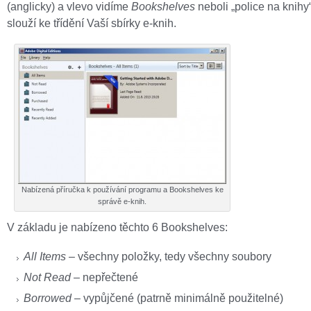
(anglicky) a vlevo vidíme
Bookshelves
neboli „police na knihy“
slouží ke třídění Vaší sbírky e-knih.
Nabízená příručka k používání programu a Bookshelves ke
správě e-knih.
V základu je nabízeno těchto 6 Bookshelves:
All Items
– všechny položky, tedy všechny soubory
Not Read
– nepřečtené
Borrowed
– vypůjčené (patrně minimálně použitelné)