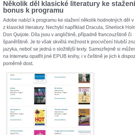
Několik děl klasické literatury ke stažen
bonus k programu
Adobe nabízí k programu ke stažení několik hodnotných děl v 
z klasické literatury. Nechybí například Dracula, Sherlock Hol
Don Quijote. Díla jsou v angličtině, případně francouzštině či
španělštině. Je to však skvělá možnost k procvičení hlubší zna
jazyka, neboť se jedná o složitější texty. Samozřejmě si můž
na Internetu opatřit jiné EPUB knihy, i v češtině je jich k dispozi
poměrně dost.