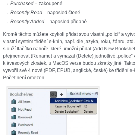
Purchased
– zakoupené
Recently Read
– naposled čtené
Recently Added
– naposled přidané
Kromě těchto můžete kdykoli přidat svou vlastní „polici“ a vytvoř
vlastní systém třídění e-knih, např. dle jazyka, roku, žánru, atd
slouží tlačítko nahoře, které umožní přidat (Add New Bookshelf
přejmenovat (Rename) a vymazat (Delete) jednotlivé „police“ 
klávesových zkratek, u MacOS verze budou zkratky jiné. Takto
vytvořil své 4 nové (PDF, EPUB, anglické, české) ke třídění e-
Počet není omezen.