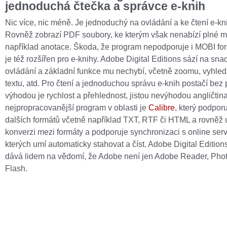
jednoduchá čtečka a správce e-knih
Nic více, nic méně. Je jednoduchý na ovládání a ke čtení e-kni
Rovněž zobrazí PDF soubory, ke kterým však nenabízí plné m
například anotace. Škoda, že program nepodporuje i MOBI for
je též rozšířen pro e-knihy. Adobe Digital Editions sází na sn
ovládání a základní funkce mu nechybí, včetně zoomu, vyhled
textu, atd. Pro čtení a jednoduchou správu e-knih postačí bez
výhodou je rychlost a přehlednost, jistou nevýhodou angličtin
nejpropracovanější program v oblasti je
Calibre
, který podpo
dalších formátů včetně například TXT, RTF či HTML a rovněž 
konverzi mezi formáty a podporuje synchronizaci s online serv
kterých umí automaticky stahovat a číst. Adobe Digital Edition
dává lidem na vědomí, že Adobe není jen Adobe Reader, Pho
Flash.