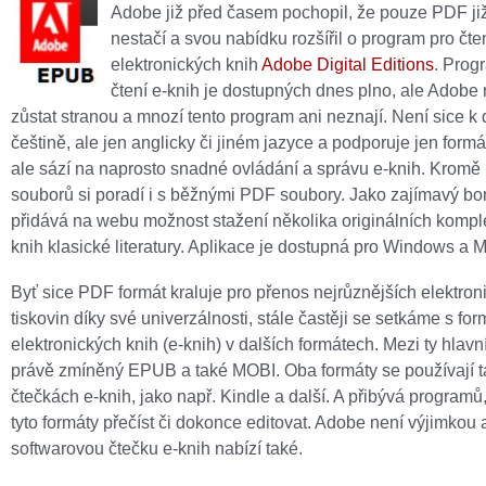
Adobe již před časem pochopil, že pouze PDF již
nestačí a svou nabídku rozšířil o program pro čte
elektronických knih
Adobe Digital Editions
. Prog
čtení e-knih je dostupných dnes plno, ale Adobe
zůstat stranou a mnozí tento program ani neznají. Není sice k 
češtině, ale jen anglicky či jiném jazyce a podporuje jen for
ale sází na naprosto snadné ovládání a správu e-knih. Krom
souborů si poradí i s běžnými PDF soubory. Jako zajímavý b
přidává na webu možnost stažení několika originálních kompl
knih klasické literatury. Aplikace je dostupná pro Windows a
Byť sice PDF formát kraluje pro přenos nejrůznějších elektron
tiskovin díky své univerzálnosti, stále častěji se setkáme s fo
elektronických knih (e-knih) v dalších formátech. Mezi ty hlavní
právě zmíněný EPUB a také MOBI. Oba formáty se používají t
čtečkách e-knih, jako např. Kindle a další. A přibývá programů
tyto formáty přečíst či dokonce editovat. Adobe není výjimkou 
softwarovou čtečku e-knih nabízí také.