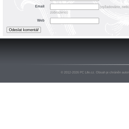
Email
(vyžadováno, neb
zobrazeno)
Web
© 2012-2026 PC Life.cz. Obsah je chráněn auto