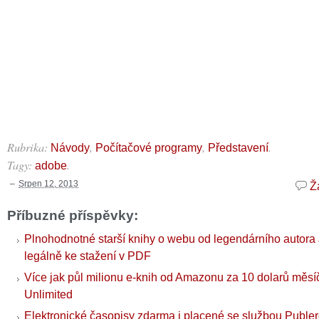
Rubrika:
,
,
.
Návody
Počítačové programy
Představení
Tagy:
.
adobe
Srpen 12, 2013
Ž
Příbuzné příspěvky:
Plnohodnotné starší knihy o webu od legendárního autora 
legálně ke stažení v PDF
Více jak půl milionu e-knih od Amazonu za 10 dolarů měsíč
Unlimited
Elektronické časopisy zdarma i placené se službou Puble