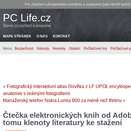
Pro zlepšení uživatelského komfortu a nastavení (jako téměř každ
PC Life.cz
Žijeme (s) počítači a programy
MAPA STRÁNEK
O NÁS
KONTAKT
Menu:
Bezpečnost
Návody
Novinky
Ostatní
Počítačové hry
Počítačové 
«
Fotografický interaktivní atlas člověka z LF UPOL encykloped
anatomie s reálnými fotografiemi
Manažerský telefon Nokia Lumia 800 za méně než třetinu
»
Čtečka elektronických knih od Adob
tomu klenoty literatury ke stažení