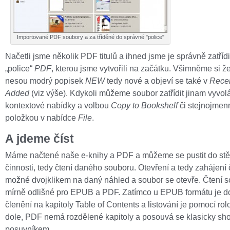
Importované PDF soubory a za tříděné do správné "police"
Načetli jsme několik PDF titulů a ihned jsme je správně zatřídi
„police“
PDF
, kterou jsme vytvořili na začátku. Všimněme si ž
nesou modrý popisek
NEW
tedy nové a objeví se také v
Recen
Added
(viz výše). Kdykoli můžeme soubor zatřídit jinam vyvo
kontextové nabídky a volbou
Copy to Bookshelf
či stejnojmen
položkou v nabídce
File
.
A jdeme číst
Máme načtené naše e-knihy a PDF a můžeme se pustit do stě
činnosti, tedy čtení daného souboru. Otevření a tedy zahájení č
možné dvojklikem na daný náhled a soubor se otevře. Čtení s
mírně odlišné pro EPUB a PDF. Zatímco u EPUB formátu je d
členění na kapitoly Table of Contents a listování je pomocí rol
dole, PDF nemá rozdělené kapitoly a posouvá se klasicky sho
posuvníkem.