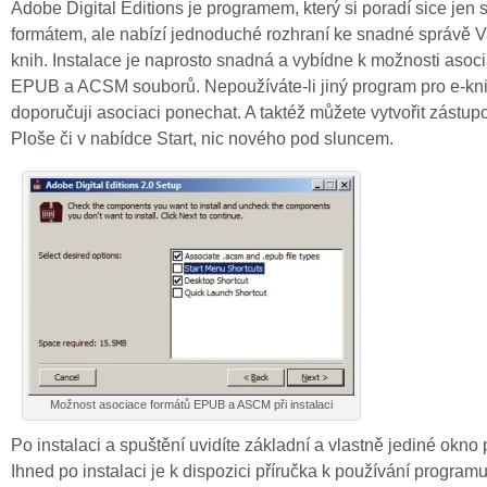
Adobe Digital Editions je programem, který si poradí sice jen
formátem, ale nabízí jednoduché rozhraní ke snadné správě V
knih. Instalace je naprosto snadná a vybídne k možnosti asoc
EPUB a ACSM souborů. Nepoužíváte-li jiný program pro e-kni
doporučuji asociaci ponechat. A taktéž můžete vytvořit zástup
Ploše či v nabídce Start, nic nového pod sluncem.
Možnost asociace formátů EPUB a ASCM při instalaci
Po instalaci a spuštění uvidíte základní a vlastně jediné okno
Ihned po instalaci je k dispozici příručka k používání program