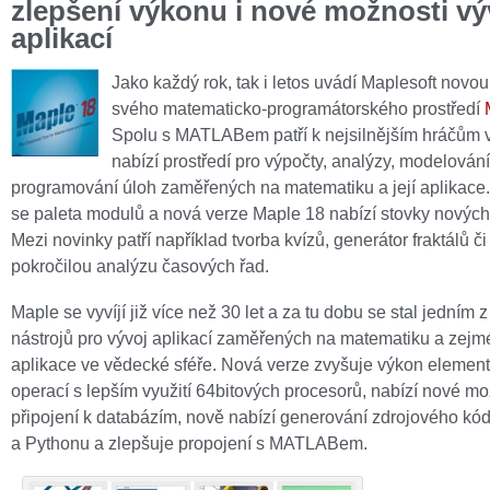
zlepšení výkonu i nové možnosti vý
aplikací
Jako každý rok, tak i letos uvádí Maplesoft novou
svého matematicko-programátorského prostředí
Spolu s MATLABem patří k nejsilnějším hráčům 
nabízí prostředí pro výpočty, analýzy, modelování
programování úloh zaměřených na matematiku a její aplikace.
se paleta modulů a nová verze Maple 18 nabízí stovky nových 
Mezi novinky patří například tvorba kvízů, generátor fraktálů či
pokročilou analýzu časových řad.
Maple se vyvíjí již více než 30 let a za tu dobu se stal jedním 
nástrojů pro vývoj aplikací zaměřených na matematiku a zejmé
aplikace ve vědecké sféře. Nová verze zvyšuje výkon element
operací s lepším využití 64bitových procesorů, nabízí nové mo
připojení k databázím, nově nabízí generování zdrojového kód
a Pythonu a zlepšuje propojení s MATLABem.