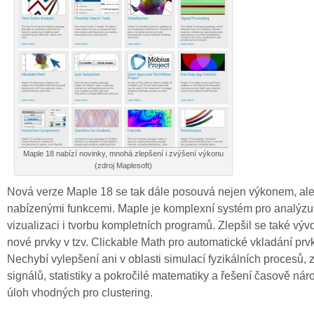
Maple 18 nabízí novinky, mnohá zlepšení i zvýšení výkonu
(zdroj Maplesoft)
Nová verze Maple 18 se tak dále posouvá nejen výkonem, al
nabízenými funkcemi. Maple je komplexní systém pro analýzu
vizualizaci i tvorbu kompletních programů. Zlepšil se také výv
nové prvky v tzv. Clickable Math pro automatické vkladání prv
Nechybí vylepšení ani v oblasti simulací fyzikálních procesů,
signálů, statistiky a pokročilé matematiky a řešení časově ná
úloh vhodných pro clustering.