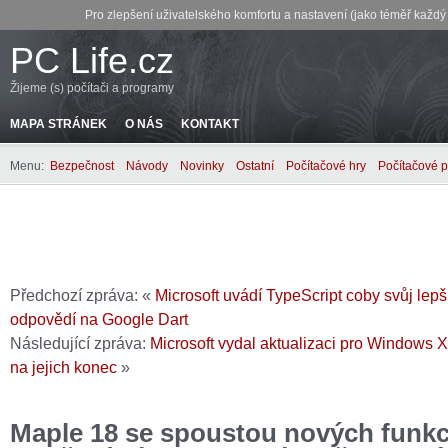
Pro zlepšení uživatelského komfortu a nastavení (jako téměř každ
PC Life.cz
Žijeme (s) počítači a programy
MAPA STRÁNEK
O NÁS
KONTAKT
Menu:
Bezpečnost
Návody
Novinky
Ostatní
Počítačové hry
Počítačové 
Předchozí zpráva: «
Microsoft uvádí TypeScript coby svůj lepš
odpovědí na Google Dart
Následující zpráva:
Microsoft vydal aktualizaci pro Windows 
na jejich konec
»
Maple 18 se spoustou nových funkc