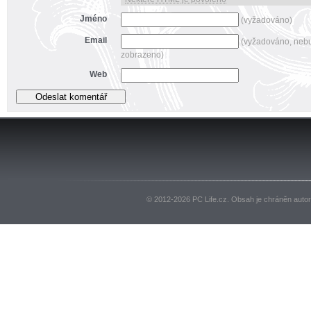
Jméno
(vyžadováno)
Email
(vyžadováno, neb
zobrazeno)
Web
© 2012-2026 PC Life.cz. Obsah je chráněn auto