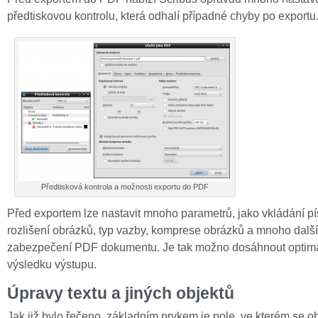
předtiskovou kontrolu, která odhalí případné chyby po exportu
Předtisková kontrola a možnosti exportu do PDF
Před exportem lze nastavit mnoho parametrů, jako vkládání p
rozlišení obrázků, typ vazby, komprese obrázků a mnoho dalš
zabezpečení PDF dokumentu. Je tak možno dosáhnout optim
výsledku výstupu.
Úpravy textu a jiných objektů
Jak již bylo řečeno, základním prvkem je pole, ve kterém se ob