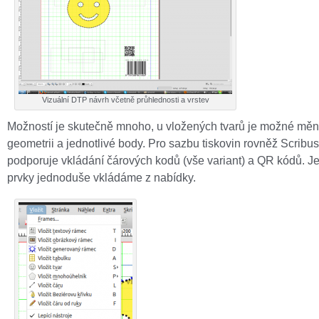
Vizuální DTP návrh včetně průhlednosti a vrstev
Možností je skutečně mnoho, u vložených tvarů je možné měni
geometrii a jednotlivé body. Pro sazbu tiskovin rovněž Scribus
podporuje vkládání čárových kodů (vše variant) a QR kódů. Je
prvky jednoduše vkládáme z nabídky.