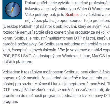
Pokud potřebujete vytvářet skutečně profesionáln
tiskoviny a textový editor typu Writer či Word neu
Vaše potřeby, pak je tu
Scribus
. Je v češtině a n
něj vůbec platit a je open-source. To je profesio
(Desktop Publishing) nástroj k publikování, který se svými kva
rozhodně nemusí stydět před komerčními produkty za několik t
korun. Scribus je robustní multiplatformní DTP nástroj, který us
náročné požadavky. Se Scribusem nebudete mít problém se 
knih, časopisů a jiných tiskovin. Vše je vektorové a nabízí exp
PDF, EPS i SVG. Je dostupný pro Windows, Linux, MacOS i n
dalších platforem.
Vzhledem k rozsáhlým možnostem Scribusu není cílem článku
popsat, nýbrž nastínit, že se jedná skutečně o kvalitní robust
nástroj pro sazbu. Možností i funkcí je nepřeberné množství. Ti,
DTP nemají žádné zkušenosti, se možná na začátku ztratí, al
proniknou do možností programu. Jedná se o tzv. zlomový D
program.