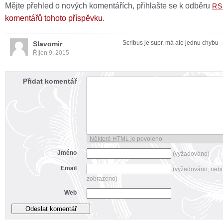
Mějte přehled o nových komentářích, přihlašte se k odběru
RS
komentářů tohoto příspěvku
.
Scribus je supr, má ale jednu chybu 
Slavomir
Říjen 9, 2015
Přidat komentář
Některé HTML je povoleno
Jméno
(vyžadováno)
Email
(vyžadováno, neb
zobrazeno)
Web