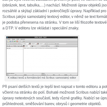
(obrázek, text, tabulka,…) nachází. Možnosti úprav objektů js
rozsáhlé a skýtají základní i pokročilejší úpravy. Například pro
Scribus jakýsi samostatný textový editor, v němž se text formá
je podoba přenesena na stránku. V tom se liší filozofie textov
a DTP. V editoru lze vkládat i speciální znaky.
K editaci textů a formátování má Scribus samostatný editor
Při psaní delších textů je lepší text napsat v tomto editoru a po
včlenit na stránku do polí. Bohaté možnosti Scribus nabízí tak
úpravy netextových součástí, tedy různé grafiky. Nabízí se úpr
průhlednosti, směšování barev, obrysů i geometrie objektů.