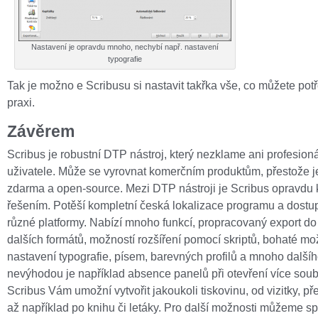
Nastavení je opravdu mnoho, nechybí např. nastavení
typografie
Tak je možno e Scribusu si nastavit takřka vše, co můžete pot
praxi.
Závěrem
Scribus je robustní DTP nástroj, který nezklame ani profesioná
uživatele. Může se vyrovnat komerčním produktům, přestože j
zdarma a open-source. Mezi DTP nástroji je Scribus opravdu 
řešením. Potěší kompletní česká lokalizace programu a dostu
různé platformy. Nabízí mnoho funkcí, propracovaný export d
dalších formátů, možností rozšíření pomocí skriptů, bohaté mo
nastavení typografie, písem, barevných profilů a mnoho další
nevýhodou je například absence panelů při otevření více soub
Scribus Vám umožní vytvořit jakoukoli tiskovinu, od vizitky, př
až například po knihu či letáky. Pro další možnosti můžeme sp