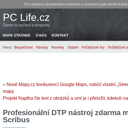
Pro zlepšení uživatelského komfortu a nastavení (jako téměř každ
PC Life.cz
Žijeme (s) počítači a programy
MAPA STRÁNEK
O NÁS
KONTAKT
Menu:
Bezpečnost
Návody
Novinky
Ostatní
Počítačové hry
Počítačové 
«
Nové Mapy.cz konkurencí Google Maps, nabízí vlastní „Stree
mapy
Projekt Naptha čte text z obrázků a umí je i přeložit, kdekoli 
Profesionální DTP nástroj zdarma 
Scribus