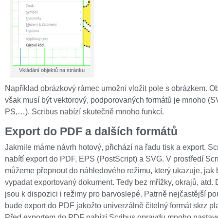
Vkládání objektů na stránku
Například obrázkový rámec umožní vložit pole s obrázkem. O
však musí být vektorový, podporovaných formátů je mnoho (
PS,…). Scribus nabízí skutečně mnoho funkcí.
Export do PDF a dalších formátů
Jakmile máme návrh hotový, přichází na řadu tisk a export. Sc
nabítí export do PDF, EPS (PostScript) a SVG. V prostředí Scr
můžeme přepnout do náhledového režimu, který ukazuje, jak
vypadat exportovaný dokument. Tedy bez mřížky, okrajů, atd.
jsou k dispozici i režimy pro barvoslepé. Patrně nejčastější p
bude export do PDF jakožto univerzálně čitelný formát skrz pl
Před exportem do PDF nabízí Scribus opravdu mnoho nastave