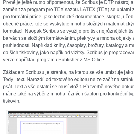
Prvně je ještě nutno připomenout, že Scribus je DTP nástroj a 
zaměnit za program pro TEX sazbu. LATEX (TEX) se uplatní
pro formální práce, jako technické dokumentace, skripta, učeb
obecně práce, kde se vyskytuje mnoho složitých matematický
formulací. Naopak Scribus se využije pro tisk nejrůznějších tis
barvách se složitým formátováním, překryvy a mnoha objekty 
průhledností. Například knihy, časopisy, brožury, katalogy a 
dalších tiskoviny, jako například vizitky. Scribus je propracova
verze například programu Publisher z MS Office.
Základem Scribusu je stránka, na kterou se vše umisťuje jako 
Tedy i text. Narozdíl od textového editoru nelze začít na stránk
psát. Text a vše ostatní se musí vložit. Při tvorbě nového dok
máme také na výběr z mnoha různých šablon pro konkrétní ty
tiskovin.