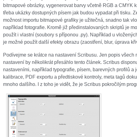
bitmapové obrázky, vygenerovat barvy včetně RGB a CMYK 
třeba ukázky dostupných písem jak budou vypadat při tisku. 
možnost importu bitmapové grafiky je užitečná, snadno tak vlo
například fotografie. Kromě již předinstalovaných skriptů je m
použít i vlastní (soubory s příponou .py). Například u vložený
je možné použít další efekty obrazu (zaostření, blur, úprava křiv
Podívejme se krátce na nastavení Scribusu. Jen popis všech 
nastavení by několikrát přesáhlo tento článek. Scribus dispo
nastaveními, například typografie, písem, barevných profilů a j
kalibrace, PDF exportu a předtiskové kontroly, meta tagů dok
mnoho dalšího. I z toho je vidět, že je Scribus pokročilým pr