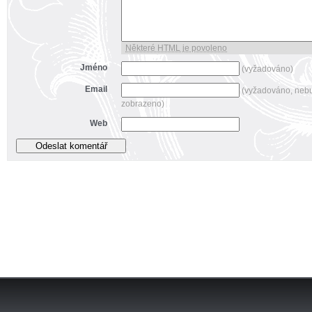
Některé HTML je povoleno
Jméno
(vyžadováno)
Email
(vyžadováno, neb
zobrazeno)
Web