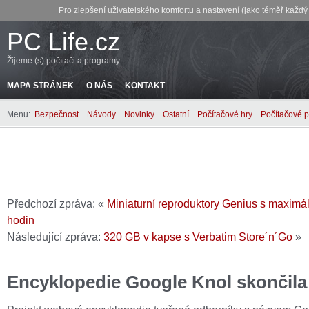
Pro zlepšení uživatelského komfortu a nastavení (jako téměř každ
PC Life.cz
Žijeme (s) počítači a programy
MAPA STRÁNEK
O NÁS
KONTAKT
Menu:
Bezpečnost
Návody
Novinky
Ostatní
Počítačové hry
Počítačové 
Předchozí zpráva: «
Miniaturní reproduktory Genius s maximál
hodin
Následující zpráva:
320 GB v kapse s Verbatim Store´n´Go
»
Encyklopedie Google Knol skončila