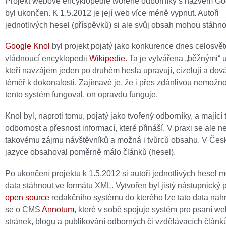
Projekt webové encyklopedie tvořené odborníky s názvem Go
byl ukončen. K 1.5.2012 je její web více méně vypnut. Autoři
jednotlivých hesel (příspěvků) si ale svůj obsah mohou stáhno
Google Knol
byl projekt pojatý jako konkurence dnes celosvě
vládnoucí encyklopedii
Wikipedie
. Ta je vytvářena „běžnými“ u
kteří navzájem jeden po druhém hesla upravují, cizelují a dov
téměř k dokonalosti. Zajímavé je, že i přes zdánlivou nemožn
tento systém fungoval, on opravdu funguje.
Knol byl, naproti tomu, pojatý jako tvořený odborníky, a mající 
odbornost a přesnost informací, které přináší. V praxi se ale ne
takovému zájmu návštěvníků a možná i tvůrců obsahu. V Če
jazyce obsahoval poměrně málo článků (hesel).
Po ukončení projektu k 1.5.2012 si autoři jednotlivých hesel 
data stáhnout ve formátu XML. Vytvořen byl jistý nástupnický p
open source
redakčního systému do kterého lze tato data nah
se o CMS
Annotum
, které v sobě spojuje systém pro psaní w
stránek, blogu a publikování odborných či vzdělávacích článk