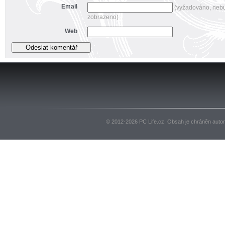
Email
(vyžadováno, neb
zobrazeno)
Web
© 2012-2026 PC Life.cz. Obsah je chráněn auto