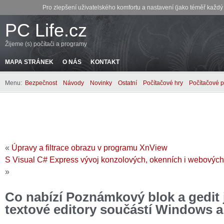
Pro zlepšení uživatelského komfortu a nastavení (jako téměř každ
PC Life.cz
Žijeme (s) počítači a programy
MAPA STRÁNEK
O NÁS
KONTAKT
Menu:
Bezpečnost
Návody
Novinky
Ostatní
Počítačové hry
Počítačové 
«
Úpravy a filtrace obrazu v programu XnView
S Visual C# Express vývoj konzolových, okenních i webovýc
»
Co nabízí Poznámkový blok a gedit 
textové editory součástí Windows a