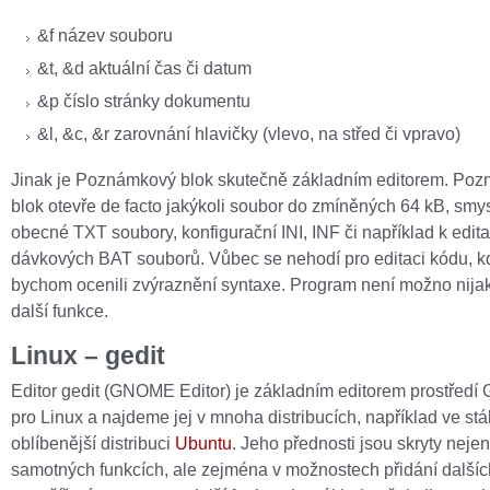
&f název souboru
&t, &d aktuální čas či datum
&p číslo stránky dokumentu
&l, &c, &r zarovnání hlavičky (vlevo, na střed či vpravo)
Jinak je Poznámkový blok skutečně základním editorem. Po
blok otevře de facto jakýkoli soubor do zmíněných 64 kB, smy
obecné TXT soubory, konfigurační INI, INF či například k edita
dávkových BAT souborů. Vůbec se nehodí pro editaci kódu, k
bychom ocenili zvýraznění syntaxe. Program není možno nijak 
další funkce.
Linux – gedit
Editor gedit (GNOME Editor) je základním editorem prostře
pro Linux a najdeme jej v mnoha distribucích, například ve stá
oblíbenější distribuci
Ubuntu
. Jeho přednosti jsou skryty nejen
samotných funkcích, ale zejména v možnostech přidání další