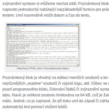
zvýraznění syntaxe si můžeme nechat zdát. Poznámkový blok
naprosto jednoduchý nabízející nejzákladnější funkce pro prá
textem. Umí maximálně vložit datum a čas do textu.
Otevřený HTML kód v Poznámkovém bloku
Poznámkový blok je vhodný na editaci menších souborů a ke 
nejrůznějších „readme“ souborů či výpisů logu, atd. Vůbec se
psaní programového kódu, číslování řádků či zvýraznění synta
tabu. Navíc je velikost souboru limitována na 64 kB, což je ža
málo. Jediné, co je zajmavé, že při tisku umí do zápatí či záhla
automatický text pomocí vložení kódů: