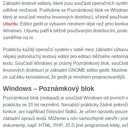
Základní textové editory, které jsou součástí operačních systé
odlišné možnosti. Podíváme se Poznámkový blok ve Windows 
který je součástí mnoha linuxových distribucí, včetně používa
Ubuntu
. Editor gedit je vybaven mnohem lépe než jeho konku
Windows. Ubuntu patří k běžně používaným distribucím, proto
zaměřme na ni.
Prakticky každý operační systém v sobě mezi základní výbav
nějaký jednoduchý textový editor pro editaci běžného neform
textu. Součástí Windows je známý Poznámkový blok, součás
linuxových distribucí je základní GNOME editor gedit. Musíme
ze začátku konstatovat, že gedit je mnohem propracovanější.
Windows – Poznámkový blok
Poznámkový blok (notepad) je součástí Windows od prvních v
prakticky se 20 let nezměnil. Nenabízí prakticky žádné pokroči
funkce, ani například číslování řádků. Je určen opravdu pouze
základní úpravů textů. Můžeme s ním samozřejmě otevřít i jiné
dokumenty, např. HTML, PHP, JS či jiné programové kódy, av