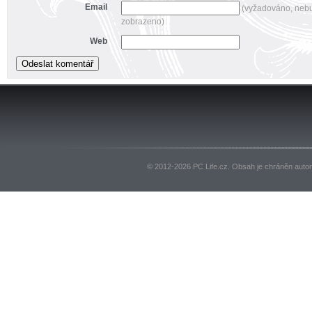
Email
(vyžadováno, neb
zobrazeno)
Web
© 2012-2026 PC Life.cz. Obsah je chráněn auto