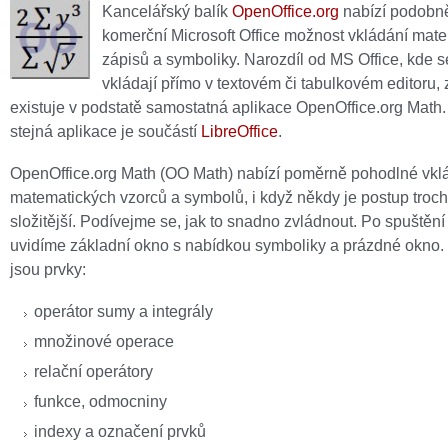
Kancelářský balík
OpenOffice.org
nabízí podobn
komerční Microsoft Office možnost vkládání mat
zápisů a symboliky. Narozdíl od MS Office, kde s
vkládají přímo v textovém či tabulkovém editoru,
existuje v podstatě samostatná aplikace OpenOffice.org Math.
stejná aplikace je součástí
LibreOffice
.
OpenOffice.org Math (OO Math) nabízí poměrně pohodlné vkl
matematických vzorců a symbolů, i když někdy je postup troc
složitější. Podívejme se, jak to snadno zvládnout. Po spuštěn
uvidíme základní okno s nabídkou symboliky a prázdné okno.
jsou prvky:
operátor sumy a integrály
množinové operace
relační operátory
funkce, odmocniny
indexy a označení prvků