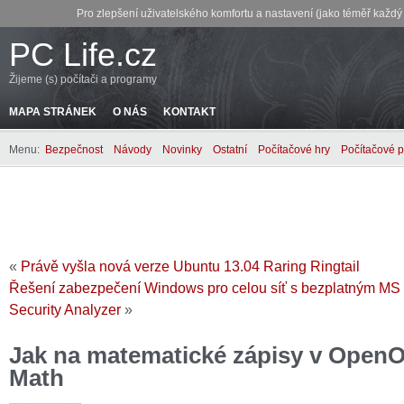
Pro zlepšení uživatelského komfortu a nastavení (jako téměř každ
PC Life.cz
Žijeme (s) počítači a programy
MAPA STRÁNEK
O NÁS
KONTAKT
Menu:
Bezpečnost
Návody
Novinky
Ostatní
Počítačové hry
Počítačové 
«
Právě vyšla nová verze Ubuntu 13.04 Raring Ringtail
Řešení zabezpečení Windows pro celou síť s bezplatným MS
Security Analyzer
»
Jak na matematické zápisy v OpenO
Math