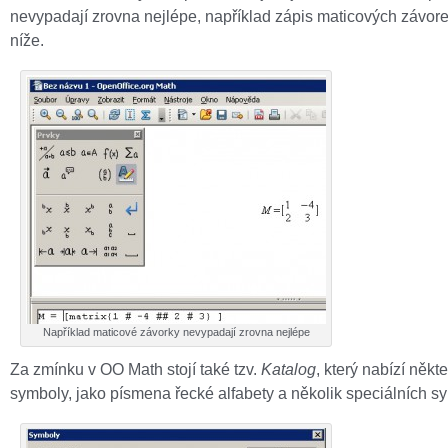
nevypadají zrovna nejlépe, například zápis maticových závore
níže.
Například maticové závorky nevypadají zrovna nejlépe
Za zmínku v OO Math stojí také tzv.
Katalog
, který nabízí někt
symboly, jako písmena řecké alfabety a několik speciálních s