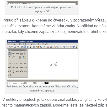
Praktická ukázka zápisu s množinovými operacemi a
logickým OR
Pokud při zápisu klikneme do čtverečku v zobrazeném výrazu
označí kurzorem, kam máme vkládat znaky. Například na násl
obrázku, kdy chceme zapsat znak do jmenovatele druhého zl
Po kliknutí do čtverečku ve výrazu se na řádku označí místo,
kam máme zapisovat
V některý případech je tak dobré znát základy angličtiny ke vk
těchto matematických zápisů. Dodejme ještě, že některé zápi