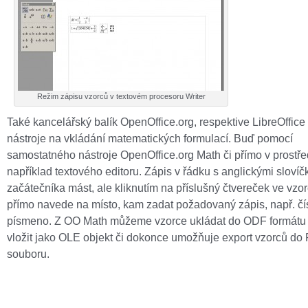
Režim zápisu vzorců v textovém procesoru Writer
Také kancelářský balík OpenOffice.org, respektive LibreOffice
nástroje na vkládání matematických formulací. Buď pomocí
samostatného nástroje OpenOffice.org Math či přímo v prostře
například textového editoru. Zápis v řádku s anglickými sloví
začátečníka mást, ale kliknutím na příslušný čtvereček ve vzorc
přímo navede na místo, kam zadat požadovaný zápis, např. čís
písmeno. Z OO Math můžeme vzorce ukládat do ODF formátu a
vložit jako OLE objekt či dokonce umožňuje export vzorců do
souboru.