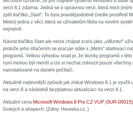
Microsoft oznámil, že pro majitele systému Windows 8 bude 
verzi 8.1 zdarma. Jedná se o opravnou verzi, která mezi jiným
zpět tlačítko „Start“. To byla pravděpodobně (vedle prostředí M
Metro) jedna z věcí, která se uživatelům líbila na novém syst
nejméně.
Návrat tlačítka Start ale nelze chápat zcela jako „vítězství“ uži
protože jeho stlačením se pracuje stále s „Metro“ startovací n
programů. Velkou výhodou snad je, že ikonky programů v této
nyní mohou být menší a lze si nechat zobrazit pouze všechny
nainstalované na daném počítači.
Aktuálně nejlevnější způsob jak získat Windows 8.1 je využít
na verzi 8 a následně bezplatnou aktualizaci na verzi 8.1.
Aktuální cena
Microsoft Windows 8 Pro CZ VUP (3UR-00015)
českých e-shopech:
(Zdroj: Heureka.cz,
)