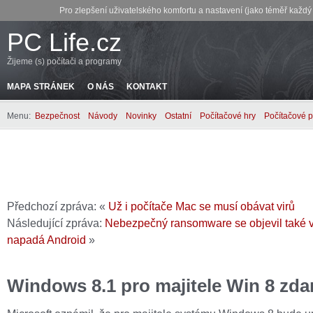
Pro zlepšení uživatelského komfortu a nastavení (jako téměř každ
PC Life.cz
Žijeme (s) počítači a programy
MAPA STRÁNEK
O NÁS
KONTAKT
Menu:
Bezpečnost
Návody
Novinky
Ostatní
Počítačové hry
Počítačové 
Předchozí zpráva: «
Už i počítače Mac se musí obávat virů
Následující zpráva:
Nebezpečný ransomware se objevil také v
napadá Android
»
Windows 8.1 pro majitele Win 8 zd