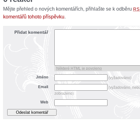
Mějte přehled o nových komentářích, přihlašte se k odběru
RS
komentářů tohoto příspěvku
.
Přidat komentář
Některé HTML je povoleno
Jméno
(vyžadováno)
Email
(vyžadováno, neb
zobrazeno)
Web