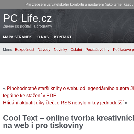
Pro zlepšení uživatelského komfortu a nastavení (jako téměř každ
PC Life.cz
Žijeme (s) počítači a programy
MAPA STRÁNEK
O NÁS
KONTAKT
Menu:
Bezpečnost
Návody
Novinky
Ostatní
Počítačové hry
Počítačové 
«
Plnohodnotné starší knihy o webu od legendárního autora J
legálně ke stažení v PDF
Hlídání aktualit díky čtečce RSS nebylo nikdy jednodušší
»
Cool Text – online tvorba kreativníc
na web i pro tiskoviny