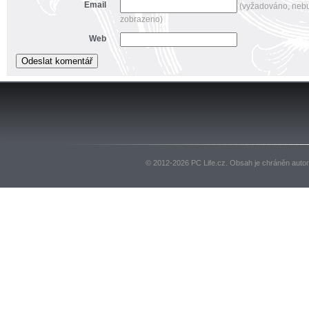
Email
(vyžadováno, neb
zobrazeno)
Web
© 2012-2026 PC Life.cz. Obsah je chráněn auto