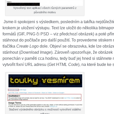
Vytvořený text aplikací všech různých parametrů z
původního motivu
Jsme-li spokojeni s výsledkem, posledním a takřka nejdůležit
krokem je uložení výstupu. Text lze uložit do několika bitmap
formátů (GIF, PNG či PSD – viz předchozí obrázek) a poté pří
stáhnout do počítače pro další použití. To provedeme stiske
tlačítka
Create Logo
dole. Objeví se obrazovka, kde lze obráz
stánhout (
Download Image
). Zároveň upozorňuje, že obrázek
ponechán v paměti cca hodinu, tedy buď jej hned si stáhnete 
vytvořit fixní URL adresu (
Get HTML Code
), na které bude ke 
Stažení výsledného obrázku s možností vytvoření stálého
odkazu