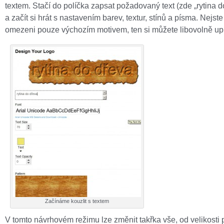
textem. Stačí do políčka zapsat požadovaný text (zde „rytina d
a začít si hrát s nastavením barev, textur, stínů a písma. Nejste
omezeni pouze výchozím motivem, ten si můžete libovolně up
Začínáme kouzlit s textem
V tomto návrhovém režimu lze změnit takřka vše, od velikosti 