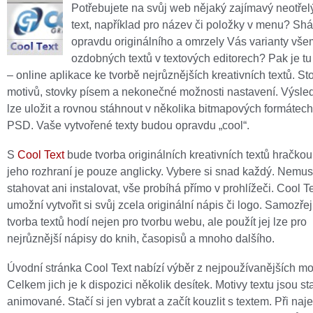
Potřebujete na svůj web nějaký zajímavý neotřelý
text, například pro název či položky v menu? Sh
opravdu originálního a omrzely Vás varianty vš
ozdobných textů v textových editorech? Pak je t
– online aplikace ke tvorbě nejrůznějších kreativních textů. St
motivů, stovky písem a nekonečné možnosti nastavení. Výsled
lze uložit a rovnou stáhnout v několika bitmapových formátech
PSD. Vaše vytvořené texty budou opravdu „cool“.
S
Cool Text
bude tvorba originálních kreativních textů hračkou
jeho rozhraní je pouze anglicky. Vybere si snad každý. Nemusí
stahovat ani instalovat, vše probíhá přímo v prohlížeči. Cool 
umožní vytvořit si svůj zcela originální nápis či logo. Samozř
tvorba textů hodí nejen pro tvorbu webu, ale použít jej lze pro
nejrůznější nápisy do knih, časopisů a mnoho dalšího.
Úvodní stránka Cool Text nabízí výběr z nejpoužívanějších mo
Celkem jich je k dispozici několik desítek. Motivy textu jsou sta
animované. Stačí si jen vybrat a začít kouzlit s textem. Při naje