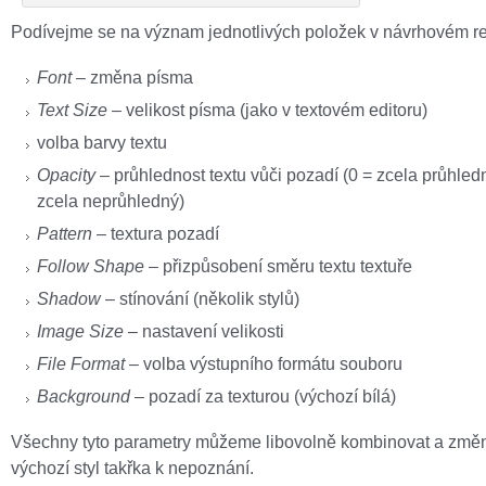
Podívejme se na význam jednotlivých položek v návrhovém r
Font
– změna písma
Text Size
– velikost písma (jako v textovém editoru)
volba barvy textu
Opacity
– průhlednost textu vůči pozadí (0 = zcela průhled
zcela neprůhledný)
Pattern
– textura pozadí
Follow Shape
– přizpůsobení směru textu textuře
Shadow
– stínování (několik stylů)
Image Size
– nastavení velikosti
File Format
– volba výstupního formátu souboru
Background
– pozadí za texturou (výchozí bílá)
Všechny tyto parametry můžeme libovolně kombinovat a změni
výchozí styl takřka k nepoznání.