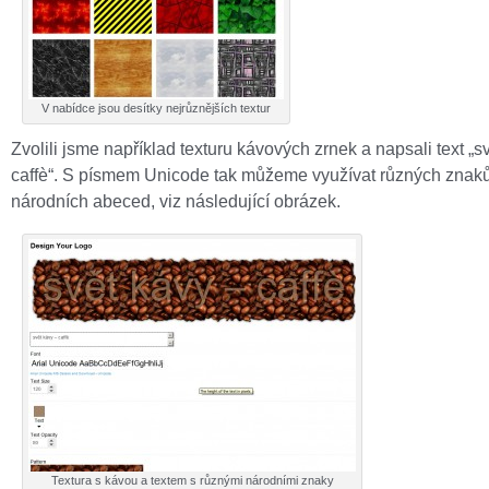
V nabídce jsou desítky nejrůznějších textur
Zvolili jsme například texturu kávových zrnek a napsali text „s
caffè“. S písmem Unicode tak můžeme využívat různých znak
národních abeced, viz následující obrázek.
Textura s kávou a textem s různými národními znaky