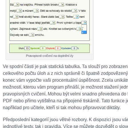
Pravopisné cvičení na doplnění i/y
Ve spodní části je pak statická tabulka. Ta slouží pro zobrazen
celkového počtu úloh a z nich správně či špatně zodpovězen
konec vám vypočte vaši procentuální úspěšnost. Zcela unikát
možností, kterou vám program přináší, je možnost stažení jedn
pravopisných cvičení. Mohou být velmi snadno převedena do 
PDF nebo přímo vytištěna na připojené tiskárně. Tato funkce j
například pro učitele, kteří si tak mohou připravovat diktáty.
Předposlední kategorií jsou větné rozbory. K dispozici jsou vá
jednotlivé testy, tak i pravidla. Více se můžete dozvědět o slo