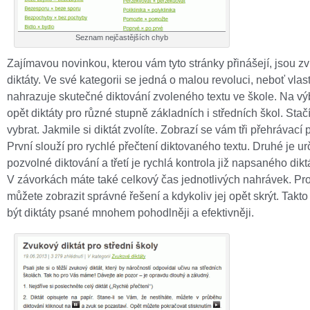
Seznam nejčastějších chyb
Zajímavou novinkou, kterou vám tyto stránky přinášejí, jsou z
diktáty. Ve své kategorii se jedná o malou revoluci, neboť vlas
nahrazuje skutečné diktování zvoleného textu ve škole. Na v
opět diktáty pro různé stupně základních i středních škol. Stačí 
vybrat. Jakmile si diktát zvolíte. Zobrazí se vám tři přehrávací 
První slouží pro rychlé přečtení diktovaného textu. Druhé je u
pozvolné diktování a třetí je rychlá kontrola již napsaného dikt
V závorkách máte také celkový čas jednotlivých nahrávek. Pro
můžete zobrazit správné řešení a kdykoliv jej opět skrýt. Tak
být diktáty psané mnohem pohodlněji a efektivněji.