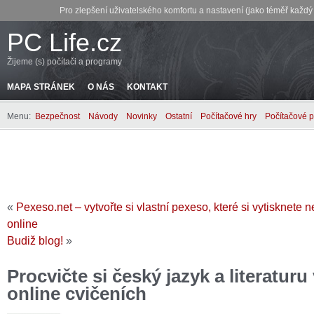
Pro zlepšení uživatelského komfortu a nastavení (jako téměř každ
PC Life.cz
Žijeme (s) počítači a programy
MAPA STRÁNEK
O NÁS
KONTAKT
Menu:
Bezpečnost
Návody
Novinky
Ostatní
Počítačové hry
Počítačové 
«
Pexeso.net – vytvořte si vlastní pexeso, které si vytisknete 
online
Budiž blog!
»
Procvičte si český jazyk a literatur
online cvičeních