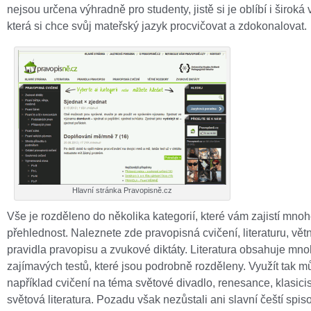
nejsou určena výhradně pro studenty, jistě si je oblíbí i široká 
která si chce svůj mateřský jazyk procvičovat a zdokonalovat.
Hlavní stránka Pravopisně.cz
Vše je rozděleno do několika kategorií, které vám zajistí mno
přehlednost. Naleznete zde pravopisná cvičení, literaturu, vět
pravidla pravopisu a zvukové diktáty. Literatura obsahuje mn
zajímavých testů, které jsou podrobně rozděleny. Využít tak m
například cvičení na téma světové divadlo, renesance, klasici
světová literatura. Pozadu však nezůstali ani slavní čeští spis