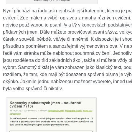
Nyní přichází na řadu asi nejobsáhlejší kategorie, kterou je p
cvičení. Zde máte na výběr opravdu z mnoha různých cvičení.
nejvíce používanou je psaní i/y a í/ý v koncovkách podstatnýc
přídavných jmen. Dále můžete procvičovat psaní s/z/vz, velký
čárek v souvětí, bě/bdě, vě/vje či mně/mě. K dispozici je i sho
přísudku s podmětem a samozřejmě vyjmenován slova. V nep
řadě vám stránka může nabídnout souhrnná cvičení. Jednotliv
jsou rozdělena do tříd základních škol, takže si můžete vždy 
vybrat. Samotný diktát je vám zobrazen jako klasický text, pou
rozdílem, že tam, kde mají být dosazena správná písma je vý
okýnko. Jakmile jednu nabízenou možnost vyberete, ihned uvi
byla volba správná či nikoliv.