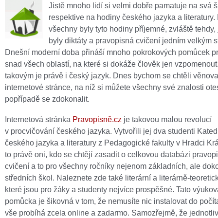
Jistě mnoho lidí si velmi dobře pamatuje na svá šk
respektive na hodiny českého jazyka a literatury.
všechny byly tyto hodiny příjemné, zvláště tehdy, 
byly diktáty a pravopisná cvičení jedním velkým 
Dnešní moderní doba přináší mnoho pokrokových pomůcek p
snad všech oblastí, na které si dokáže člověk jen vzpomenout
takovým je právě i český jazyk. Dnes bychom se chtěli věnova
internetové stránce, na níž si můžete všechny své znalosti ote
popřípadě se zdokonalit.
Internetová stránka
Pravopisně.cz
je takovou malou revolucí
v procvičování českého jazyka. Vytvořili jej dva studenti Kated
českého jazyka a literatury z Pedagogické fakulty v Hradci Kr
to právě oni, kdo se chtějí zasadit o celkovou databázi pravop
cvičení a to pro všechny ročníky nejenom základních, ale dok
středních škol. Naleznete zde také literární a literárně-teoretick
které jsou pro žáky a studenty nejvíce prospěšné. Tato výukov
pomůcka je šikovná v tom, že nemusíte nic instalovat do počí
vše probíhá zcela online a zadarmo. Samozřejmě, že jednotliv