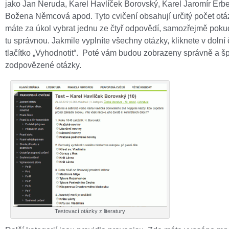
jako Jan Neruda, Karel Havlíček Borovský, Karel Jaromír Erb
Božena Němcová apod. Tyto cvičení obsahují určitý počet otá
máte za úkol vybrat jednu ze čtyř odpovědí, samozřejmě pok
tu správnou. Jakmile vyplníte všechny otázky, kliknete v dolní 
tlačítko „Vyhodnotit“. Poté vám budou zobrazeny správně a š
zodpovězené otázky.
Testovací otázky z literatury