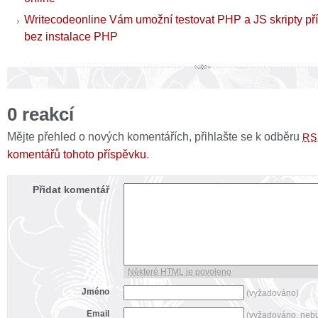
Writecodeonline Vám umožní testovat PHP a JS skripty pří
bez instalace PHP
0 reakcí
Mějte přehled o nových komentářích, přihlašte se k odběru
RS
komentářů tohoto příspěvku
.
Přidat komentář
Některé HTML je povoleno
Jméno
(vyžadováno)
Email
(vyžadováno, neb