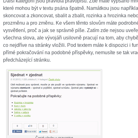
Další kategorií jsou pravidla pravopisu. Zde máte vypsáno mn
které mohou být v textu psána špatně. Namátkou jsou napříkl
skoncovat a zkoncovat, sbalit a zbalit, rozinka a hrozinka neb
prozměnu a pro změnu. Ke všem těmto slovům máte podrobn
vysvětlení, proč a jak se správně píše. Zatím zde nejsou uveř
všechna slova, ale vývojáři usilovně pracují na tom, aby chybě
co nejdříve na stránky vložili. Pod textem máte k dispozici i fu
přímé pokračování na podobné příspěvky, nemusíte se tak vra
předcházející stránku.
Časté chyby v pravopise