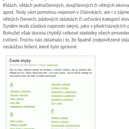
třídách, větách jednočlenných, dvojčlenných či větných ekviv
apod. Testy vám pomohou nejenom v číslovkách, ale i v zájm
větných členech, pádových otázkách či určování kategorií slo
Systém testů zůstává naprosto stejný, jako v předcházejících 
Bohužel však docela chybějí celkové statistiky všech proved
cvičení. Trochu nás zklamalo i to, že špatně zodpovězené ot
neukážou řešení, které bylo správné.