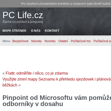
Pro zlepšení uživatelského komfortu a nastavení (jako téměř každ
PC Life.cz
Žijeme (s) počítači a programy
MAPA STRÁNEK
O NÁS
KONTAKT
Menu:
Bezpečnost
Návody
Novinky
Ostatní
Počítačové hry
Počítačové 
«
Flattr, odměňte i něco, co je zdarma
Využijte zimní mapy Seznamu k přehledu sjezdovek i plánován
běžkách
»
Pinpoint od Microsoftu vám pomůže 
odborníky v dosahu