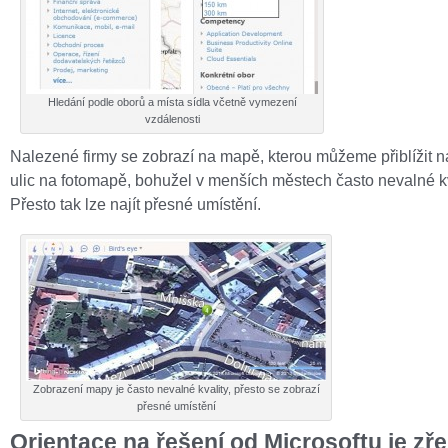
Hledání podle oborů a místa sídla včetně vymezení
vzdálenosti
Nalezené firmy se zobrazí na mapě, kterou můžeme přiblížit 
ulic na fotomapě, bohužel v menších městech často nevalné kv
Přesto tak lze najít přesné umístění.
Zobrazení mapy je často nevalné kvality, přesto se zobrazí
přesné umístění
Orientace na řešení od Microsoftu je zř