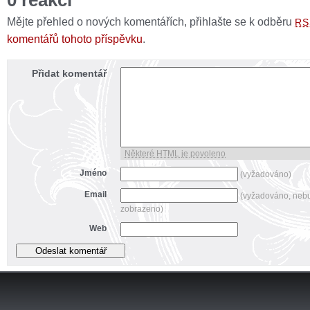
Mějte přehled o nových komentářích, přihlašte se k odběru
RS
komentářů tohoto příspěvku
.
Přidat komentář
Některé HTML je povoleno
Jméno
(vyžadováno)
Email
(vyžadováno, neb
zobrazeno)
Web