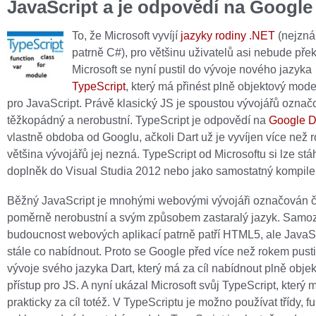
JavaScript a je odpovědí na Google
To, že Microsoft vyvíjí
jazyky rodiny .NET
(nejzná
patrně C#), pro většinu uživatelů asi nebude př
Microsoft se nyní pustil do vývoje nového jazyka
TypeScript
, který má přinést plně objektový model
pro JavaScript. Právě klasický JS je spoustou vývojářů označ
těžkopádný a nerobustní. TypeScript je odpovědí na
Google D
vlastně obdoba od Googlu, ačkoli Dart už je vyvíjen více než r
většina vývojářů jej nezná. TypeScript od Microsoftu si lze stá
doplněk do Visual Studia 2012 nebo jako samostatný kompiler
Běžný JavaScript je mnohými webovými vývojáři označován č
poměrně nerobustní a svým způsobem zastaralý jazyk. Samo
budoucnost webových aplikací patrně patří HTML5, ale JavaS
stále co nabídnout. Proto se Google před více než rokem pusti
vývoje svého jazyka Dart, který má za cíl nabídnout plně obje
přístup pro JS. A nyní ukázal Microsoft svůj TypeScript, který 
prakticky za cíl totéž. V TypeScriptu je možno používat třídy, f