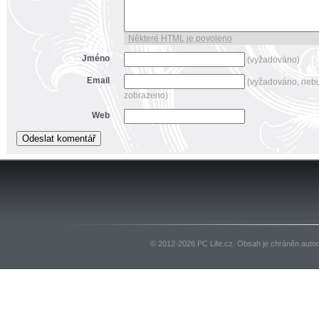
Některé HTML je povoleno
Jméno
(vyžadováno)
Email
(vyžadováno, neb
zobrazeno)
Web
© 2012-2026 PC Life.cz. Obsah je chráněn auto