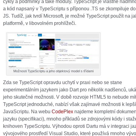
cykly a podmínky a také moduly. TypeScript je vlastně nadmn
a kód napsaný v TypeScriptu s příponou .TS se zkompiluje d
JS. Tudíž, jak tvrdí Microsoft, je možné TypeScript použít na ja
platformě, v libovolném prohlížeči.
Možnosti TypeScriptu a jeho objektový model s třídami
Zda se TypeScript opravdu uchytí v praxi nebo se stane
experimentálním jazykem jako Dart pro několik nadšenců, uk
jeho skutečné možnosti. V době rozvoje HTML5 to nebude mí
TypeScript jednoduché, nabízí však zajímavé možnosti k lepší
JavaScriptu. Na webu
CodePlex
najdeme kompletní dokument
jazyku (specifikaci), mnoho příkladů se zdrojovými kódy i staž
knihoven TypeScriptu. Výhodou oproti Dartu má v integraci ja
vývojového prostředí Visual Studio, které používá mnoho vývo