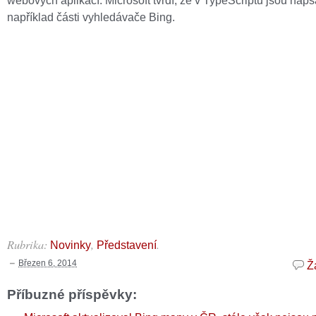
webových aplikací. Microsoft tvrdí, že v TypeScriptu jsou nap
například části vyhledávače Bing.
Rubrika:
,
.
Novinky
Představení
Březen 6, 2014
Ž
Příbuzné příspěvky: