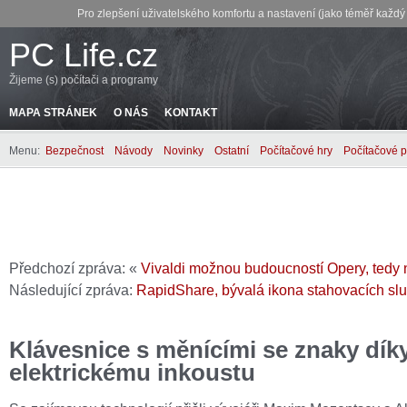
Pro zlepšení uživatelského komfortu a nastavení (jako téměř každ
PC Life.cz
Žijeme (s) počítači a programy
MAPA STRÁNEK
O NÁS
KONTAKT
Menu:
Bezpečnost
Návody
Novinky
Ostatní
Počítačové hry
Počítačové 
Předchozí zpráva: «
Vivaldi možnou budoucností Opery, tedy 
Následující zpráva:
RapidShare, bývalá ikona stahovacích slu
Klávesnice s měnícími se znaky dík
elektrickému inkoustu