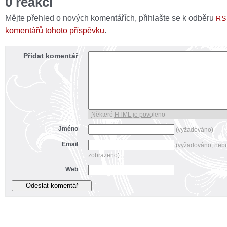
0 reakcí
Mějte přehled o nových komentářích, přihlašte se k odběru
RS
komentářů tohoto příspěvku
.
Přidat komentář
Některé HTML je povoleno
Jméno
(vyžadováno)
Email
(vyžadováno, neb
zobrazeno)
Web