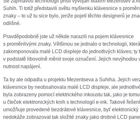
Se zajímavou technologií přišli vývojáři Maxim Mezentsev a 
Suhih. Ti totiž představili světu myšlenku klávesnice s proměn
znaky – to už tu sice bylo, jenže pojetí těchto designerů je zn
odlišné.
Pravděpodobně jste už někde narazili na pojem klávesnice
s proměnlivými znaky. Většinou se jednalo o technologii, kter
zakomponovala malé LCD displeje do jednotlivých kláves; ty 
v podstatě libovolně měnit svoje označení. Jejich nevýhodou 
nutnost napájení.
Ta by ale odpadla u projektu Mezentseva a Suhiha. Jejich ver
klávesnice by neobsahovala malé LCD displeje, ale jednotliv
byla zobrazeny pomocí elektrického inkoustu tak, jako je tomu
u čteček elektronických knih s technologií e-ink. Takové řešen
umožňuje provedené bezdrátové klávesnice, byť elektronický 
nedokáže zobrazovat tak složité znaky jako drobné LCD pane