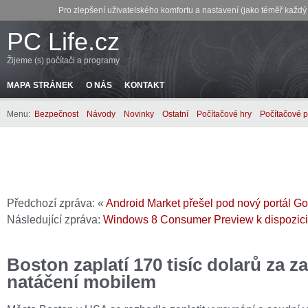
Pro zlepšení uživatelského komfortu a nastavení (jako téměř každ
PC Life.cz
Žijeme (s) počítači a programy
MAPA STRÁNEK
O NÁS
KONTAKT
Menu:
Bezpečnost
Návody
Novinky
Ostatní
Počítačové hry
Počítačové 
Předchozí zpráva: «
Android Market přešel pod nový portál G
Následující zpráva:
Windows 8 Consumer Preview k dispozici
Boston zaplatí 170 tisíc dolarů za za
natáčení mobilem