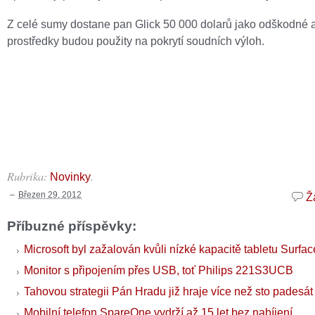
Z celé sumy dostane pan Glick 50 000 dolarů jako odškodné 
prostředky budou použity na pokrytí soudních výloh.
Rubrika:
.
Novinky
Březen 29, 2012
Ž
Příbuzné příspěvky:
Microsoft byl zažalován kvůli nízké kapacitě tabletu Surfac
Monitor s připojením přes USB, toť Philips 221S3UCB
Tahovou strategii Pán Hradu již hraje více než sto padesát 
Mobilní telefon SpareOne vydrží až 15 let bez nabíjení