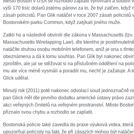
Město Boston v USA se rozhodlo zaplatit vyrovnání a soudní 
výši 170 tisíc dolarů jistému pánovi za to, že byl zatčen, když 
zásah policistů. Pan Glik natáčel v roce 2007 zásah policistů 
Bostonském parku Common, když zatýkali jiného muže.
Zatkli ho a následně obvinili dle zákona v Massachusetts (tzv.
Massachusetts Wiretapping Law), dle kterého je postihnutelné
natáčíte druhou osobu mobilním telefonem, aniž je ona s tímto
obeznámena a dá k tomu souhlas. Pan Glik byl nakonec obvi
zproštěn, ale jal se stěžovat si na příslušném oddělení na poli
mu ale více méně vysmáli a poradili mu, nechť je zažaluje. A t
Glick udělal.
Minulý rok (2011) poté nakonec odvolací soud jednoznačně ro
pan Glick měl dle prvního dodatku americké ústavy právo za
akci veřejných činitelů na veřejném prostranství. Město Bost
přiznalo svou chybu a rozhodlo se zaplatit.
Bostonská policie také zavedla do praxe výuková videa, která
upozorňují policisty na fakt, že při zásazích mohou být natáčen