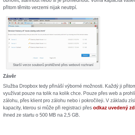
obnovit, stáhnout nebo si je prohlédnout. Volná kapacita vaše
přitom těmito verzemi nijak neutrpí.
Starší verze souborů prohlížené přes webové rozhraní
Závěr
Služba Dropbox tedy přináší výborné možnosti. Každý ji přit
využívat pouze na tolik na kolik chce. Pouze přes web a prohl
zálohu, přes klient pro zálohu nebo i pokročileji. V základu z
kapacity, kterou si může při registraci přes
odkaz uvedený zd
ihned ze startu o 500 MB na 2,5 GB.