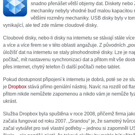
snadno přenášet větší objemy dat. Diskety nebo 
mechaniky nebyly vhodné buď malou kapacitou
většími rozměry mechaniky. USB disky byly v to
vynikající, ale teď zde máme cloudové disky.
Cloubové disky, nebo-li disky na internetu se stávají stále víc
a více a více firem se v této oblasti angažuje. Z původních „p
úložišť dat na internetu se staly plnohodnotné disky. Lze je na
počítač, mít nastavenu synchronizaci dat a přitom mít vše dost
přes internet, chytrý telefon či další počítači nebo tablet.
Pokud dostupnost připojení k internetu je dobrá, poté se ze sl
je
Dropbox
stává přímo geniální nástroj. Navíc na rozdíl od fla
přitom nikde nemůžete zapomenou a nikdo vám je nemůže fy
ukrást.
Služba Dropbox byla spuštěna v roce 2008, přičemž firma jak
začala fungovat od roku 2007. „Srandou“ je, že samotný tvůrce
začal vytvářet pro své vlastní potřeby – jednou si zapomněl U