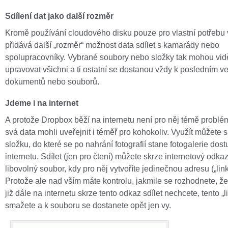
Sdílení dat jako další rozměr
Kromě používání cloudového disku pouze pro vlastní potřebu
přidává další „rozměr“ možnost data sdílet s kamarády nebo
spolupracovníky. Vybrané soubory nebo složky tak mohou vid
upravovat všichni a ti ostatní se dostanou vždy k posledním v
dokumentů nebo souborů.
Jdeme i na internet
A protože Dropbox běží na internetu není pro něj témě problé
svá data mohli uveřejnit i téměř pro kohokoliv. Využít můžete s
složku, do které se po nahrání fotografií stane fotogalerie dos
internetu. Sdílet (jen pro čtení) můžete skrze internetový odkaz
libovolný soubor, kdy pro něj vytvoříte jedinečnou adresu („link
Protože ale nad vším máte kontrolu, jakmile se rozhodnete, ž
již dále na internetu skrze tento odkaz sdílet nechcete, tento „l
smažete a k souboru se dostanete opět jen vy.