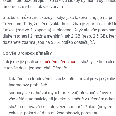
škole – ale později zjistil, že taková služby by mohla být užite
mnohem více lidí. Tak vše začalo.
Službu si může zřídit každý, i když jako taková funguje na pri
Freemium. Tedy, že něco (základní služba) je zdarma a další l
funkce (zde větší kapacita) je placená. Když ale vše porovnám
diskem (dnes již možná menším), tak 2 GB (resp. 2,5 GB), kte
dostanete zdarma jsou na 95 % potřeb dostačující.
Co vše Dropbox přináší?
Jak jsme již psali ve
stručném představení
služby, je toho více
je to vše dosti jednoduché. Předně:
k datům na cloudovém disku lze přistupovat přes jakýkoliv
internetový prohlížeč
soubory lze nahrávat (synchronizovat) přes počítačový klien
vše dělá automaticky při jakékoliv změně v určeném adres
služba uchovává i minulé verze souborů. Pokud (omylem 
cokoliv „pokazíte“ data můžete obnovit, porovnat.