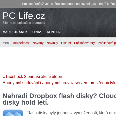
Pro zlepšení uživatelského komfortu a nastavení (jako téměř každ
PC Life.cz
Žijeme (s) počítači a programy
MAPA STRÁNEK
O NÁS
KONTAKT
Menu:
Bezpečnost
Návody
Novinky
Ostatní
Počítačové hry
Počítačové 
«
Bioshock 2 přináší akční utopii
Anonymní surfování i anonymní provoz serveru prostřednict
Nahradí Dropbox flash disky? Cloud
disky hold letí.
Flash disky byly jednou z vymožeností, která um