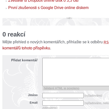
Zvětšete si Dropbox online disk o 3,5 GB
První zkušenosti s Google Drive online diskem
0 reakcí
Mějte přehled o nových komentářích, přihlašte se k odběru
RS
komentářů tohoto příspěvku
.
Přidat komentář
Některé HTML je povoleno
Jméno
(vyžadováno)
Email
(vyžadováno, neb
zobrazeno)