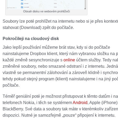
Obsah disku ve webovém prohlížeči
Soubory lze poté prohlížet na internetu nebo si je přes konte
stahovat (Download) zpět do počítače.
Pokročileji na cloudový disk
Jako lepší používání můžeme brát stav, kdy si do počítače
nainstalujeme Dropbox klient, který nám vybranou složku na po
každé změně sesynchronizuje s
online
účtem služby. Tedy na
změněné soubory, nebo smazané odstraní i z internetu. Jedná
vlastně se permanentní zálohování a zároveň klidně i synchro
tehdy pokud stejný program (klient) nainstalujeme i na jiný poč
počítače.
Téměř geniální poté je možnost přistupovat k těmto datům i na
telefonech Nokia, i těch se systémem
Android
, Apple (iPhone) 
BlackBerry. Své data a soubory tak máte v kterémkoliv zařízen
dispozici. Nutné je samozřejmě „pouze“ připojení k internetu.