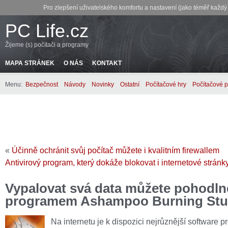
Pro zlepšení uživatelského komfortu a nastavení (jako téměř každ
PC Life.cz
Žijeme (s) počítači a programy
MAPA STRÁNEK
O NÁS
KONTAKT
Menu:
Bezpečnost
Návody
Novinky
Ostatní
Počítačové hry
Počítačové 
«
Účinně ochránit svůj počítač můžete i kvalitním firewallem
Antivirový program, který dokáže blokovat i internetové stránk
Vypalovat svá data můžete pohodln
programem Ashampoo Burning Stu
Na internetu je k dispozici nejrůznější software p