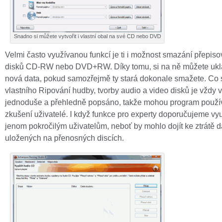
Snadno si můžete vytvořit i vlastní obal na své CD nebo DVD
Velmi často využívanou funkcí je ti i možnost smazání přepis
disků CD-RW nebo DVD+RW. Díky tomu, si na ně můžete ukl
nová data, pokud samozřejmě ty stará dokonale smažete. Co 
vlastního Ripování hudby, tvorby audio a video disků je vždy
jednoduše a přehledně popsáno, takže mohou program použí
zkušení uživatelé. I když funkce pro experty doporučujeme vy
jenom pokročilým uživatelům, neboť by mohlo dojít ke ztrátě d
uložených na přenosných discích.