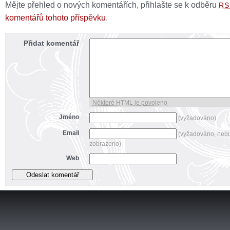
Mějte přehled o nových komentářích, přihlašte se k odběru
RS
komentářů tohoto příspěvku
.
Přidat komentář
Některé HTML je povoleno
Jméno
(vyžadováno)
Email
(vyžadováno, neb
zobrazeno)
Web