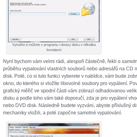
Vytvářet si můžete v programu i obrazy disku v několika
formátech
Nyní bychom vám velmi rádi, alespoň částečně, řekli o samo
průběhu vypalování vlastních souborů nebo adresářů na CD
disk. Poté, co si tuto funkci vyberete v nabídce, vám bude zo
okno, do kterého si vložíte libovolné soubory pro vypálení. P
grafický měřič ve spodní části vám zobrazí odhadovanou velik
disku a podle toho vám také doporučí, zda je pro vypálení v
nebo DVD disk. Následně budete vyzváni, abyste příslušný di
mechaniky vložili, a poté započne samotné vypalování.