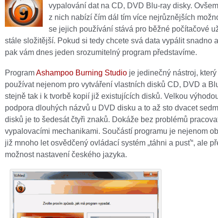
vypalování dat na CD, DVD Blu-ray disky. Ovšem
z nich nabízí čím dál tím více nejrůznějších možno
se jejich používání stává pro běžné počítačové u
stále složitější. Pokud si tedy chcete svá data vypálit snadno a
pak vám dnes jeden srozumitelný program představíme.
Program
Ashampoo Burning Studio
je jedinečný nástroj, který
používat nejenom pro vytváření vlastních disků CD, DVD a Blu
stejně tak i k tvorbě kopií již existujících disků. Velkou výhodo
podpora dlouhých názvů u DVD disku a to až sto dvacet sed
disků je to šedesát čtyři znaků. Dokáže bez problémů pracova
vypalovacími mechanikami. Součástí programu je nejenom ob
již mnoho let osvědčený ovládací systém „táhni a pusť“, ale p
možnost nastavení českého jazyka.