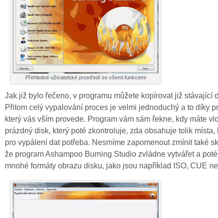
Přehledné uživatelské prostředí se všemi funkcemi
Jak již bylo řečeno, v programu můžete kopírovat již stávající d
Přitom celý vypalování proces je velmi jednoduchý a to díky p
který vás vším provede. Program vám sám řekne, kdy máte vlo
prázdný disk, který poté zkontroluje, zda obsahuje tolik místa, 
pro vypálení dat potřeba. Nesmíme zapomenout zmínit také sk
že program Ashampoo Burning Studio zvládne vytvářet a poté
mnohé formáty obrazu disku, jako jsou například ISO, CUE n