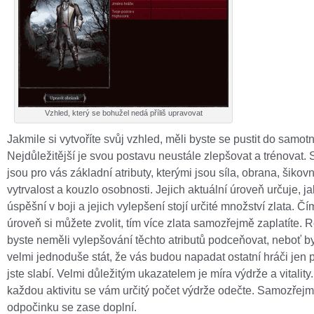
Vzhled, který se bohužel nedá příliš upravovat
Jakmile si vytvoříte svůj vzhled, měli byste se pustit do samotn
Nejdůležitější je svou postavu neustále zlepšovat a trénovat. 
jsou pro vás základní atributy, kterými jsou síla, obrana, šikovn
vytrvalost a kouzlo osobnosti. Jejich aktuální úroveň určuje, j
úspěšní v boji a jejich vylepšení stojí určité množství zlata. Čí
úroveň si můžete zvolit, tím více zlata samozřejmě zaplatíte.
byste neměli vylepšování těchto atributů podceňovat, neboť b
velmi jednoduše stát, že vás budou napadat ostatní hráči jen p
jste slabí. Velmi důležitým ukazatelem je míra výdrže a vitality
každou aktivitu se vám určitý počet výdrže odečte. Samozřejmě
odpočinku se zase doplní.