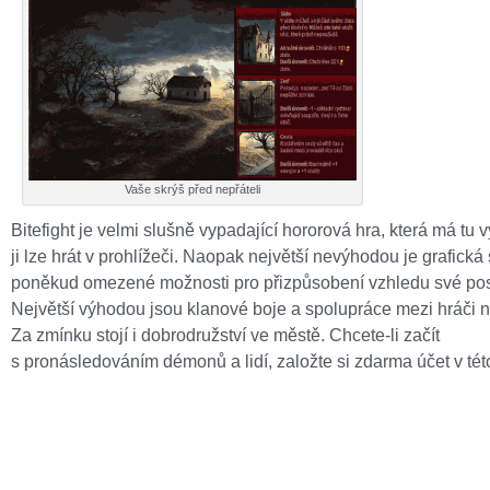
Vaše skrýš před nepřáteli
Bitefight je velmi slušně vypadající hororová hra, která má tu 
ji lze hrát v prohlížeči. Naopak největší nevýhodou je grafická
poněkud omezené možnosti pro přizpůsobení vzhledu své pos
Největší výhodou jsou klanové boje a spolupráce mezi hráči 
Za zmínku stojí i dobrodružství ve městě. Chcete-li začít
s pronásledováním démonů a lidí, založte si zdarma účet v této