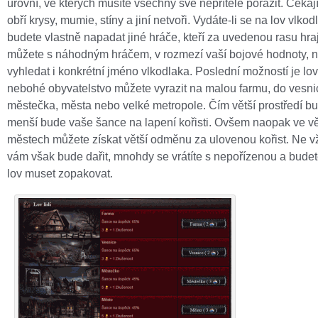
úrovní, ve kterých musíte všechny své nepřítele porazit. Čekaj
obří krysy, mumie, stíny a jiní netvoři. Vydáte-li se na lov vlkod
budete vlastně napadat jiné hráče, kteří za uvedenou rasu hraj
můžete s náhodným hráčem, v rozmezí vaší bojové hodnoty, n
vyhledat i konkrétní jméno vlkodlaka. Poslední možností je lov 
nebohé obyvatelstvo můžete vyrazit na malou farmu, do vesni
městečka, města nebo velké metropole. Čím větší prostředí bu
menší bude vaše šance na lapení kořisti. Ovšem naopak ve vě
městech můžete získat větší odměnu za ulovenou kořist. Ne v
vám však bude dařit, mnohdy se vrátíte s nepořízenou a budet
lov muset zopakovat.