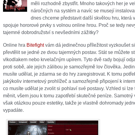
měli rozhodně zbystřit. Mnoho takových her je ve
náročných na systém a navíc se musejí instalova
dnes chceme představit další skvělou hru, která 
spojuje hororové prvky s volnou online hrou. Proč se tedy nev
tajemné dobrodružství s nevšedními zážitky?
Online hra
Bitefight
vám dá jedinečnou příležitost vyzkoušet si,
převtělit se jedné ze dvou tajemných postav. Stát se můžete s
vlkodlakem nebo krvelačným upírem. Tyto dvě rady bojují odj
proti sobě, ale jejich zálibou je samozřejmě lov člověka. Jedin
musíte udělat, je zdarma se do hry zaregistrovat. K tomu potře
jakýkoliv internetový prohlížeč a samozřejmě připojení k intern
co musíte udělat je zvolit si pohlaví své postavy. Vzhled si lze
měnit, všem jsou k tomu zapotřebí skutečné peníze. Samotný 
však otázkou pouze estetiky, takže je vlastně dohromady jedno
vypadáte.