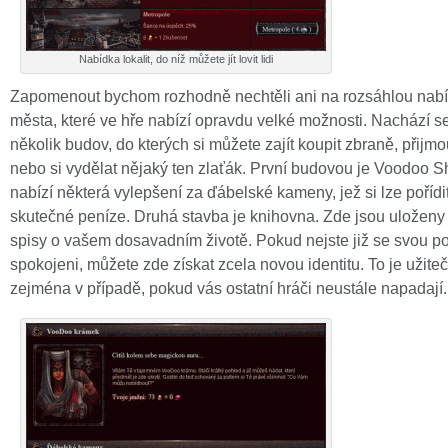
Nabídka lokalit, do níž můžete jít lovit lidi
Zapomenout bychom rozhodně nechtěli ani na rozsáhlou nab
města, které ve hře nabízí opravdu velké možnosti. Nachází s
několik budov, do kterých si můžete zajít koupit zbraně, přijmo
nebo si vydělat nějaký ten zlaťák. První budovou je Voodoo S
nabízí některá vylepšení za ďábelské kameny, jež si lze pořídi
skutečné peníze. Druhá stavba je knihovna. Zde jsou uložen
spisy o vašem dosavadním životě. Pokud nejste již se svou p
spokojeni, můžete zde získat zcela novou identitu. To je užite
zejména v případě, pokud vás ostatní hráči neustále napadají.