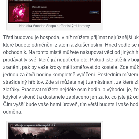
Nabídka Woodoo Shopu s ďábelskými kameny
Třetí budovou je hospoda, v níž můžete přijímat nejrůznější úk
které budete odměněni zlatem a zkušenostmi. Hned vedle se
obchodník. Na tomto místě můžete nakupovat věci od jiných 
prodávat ty své, které již nepotřebujete. Pokud jste utržili v bo
zranění, pak by vaše kroky měli směřovat do kostela. Zde můž
jednou za čtyři hodiny kompletně vyléčeni. Posledním místem 
strašidelný hřbitov. Zde si můžete najít zaměstnání, za které z
zlaťáky. Pracovat můžete nejdéle osm hodin, a výhodou je, že
kdykoliv skončit a dostanete zaplaceno jen za to, co jste již od
Čím vyšší bude vaše herní úroveň, tím větší budete i vaše ho
odměna.