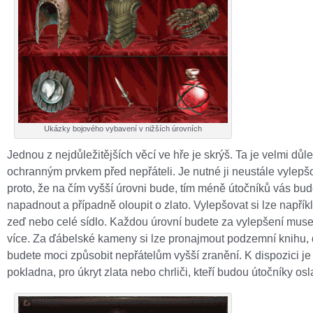
Ukázky bojového vybavení v nižších úrovních
Jednou z nejdůležitějších věcí ve hře je skrýš. Ta je velmi důl
ochranným prvkem před nepřáteli. Je nutné ji neustále vylepšo
proto, že na čím vyšší úrovni bude, tím méně útočníků vás bu
napadnout a případně oloupit o zlato. Vylepšovat si lze napřík
zeď nebo celé sídlo. Každou úrovní budete za vylepšení muset
více. Za ďábelské kameny si lze pronajmout podzemní knihu, 
budete moci způsobit nepřátelům vyšší zranění. K dispozici je 
pokladna, pro úkryt zlata nebo chrliči, kteří budou útočníky os