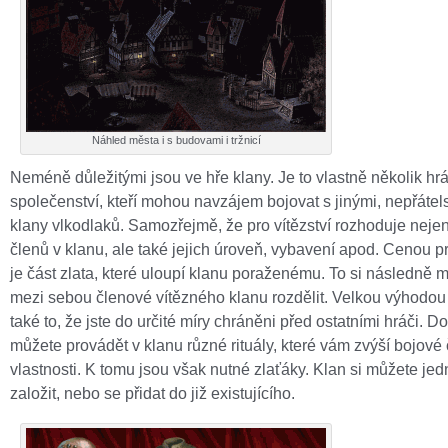
Náhled města i s budovami i tržnicí
Neméně důležitými jsou ve hře klany. Je to vlastně několik hr
společenství, kteří mohou navzájem bojovat s jinými, nepřáte
klany vlkodlaků. Samozřejmě, že pro vítězství rozhoduje nej
členů v klanu, ale také jejich úroveň, vybavení apod. Cenou pr
je část zlata, které uloupí klanu poraženému. To si následně
mezi sebou členové vítězného klanu rozdělit. Velkou výhodou 
také to, že jste do určité míry chráněni před ostatními hráči. 
můžete provádět v klanu různé rituály, které vám zvýší bojové
vlastnosti. K tomu jsou však nutné zlaťáky. Klan si můžete je
založit, nebo se přidat do již existujícího.