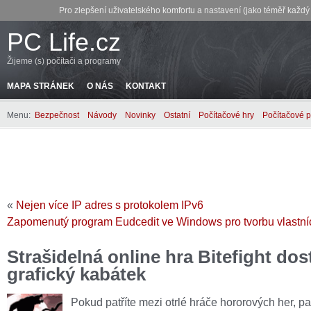
Pro zlepšení uživatelského komfortu a nastavení (jako téměř každ
PC Life.cz
Žijeme (s) počítači a programy
MAPA STRÁNEK
O NÁS
KONTAKT
Menu:
Bezpečnost
Návody
Novinky
Ostatní
Počítačové hry
Počítačové 
«
Nejen více IP adres s protokolem IPv6
Zapomenutý program Eudcedit ve Windows pro tvorbu vlastní
Strašidelná online hra Bitefight dos
grafický kabátek
Pokud patříte mezi otrlé hráče hororových her, p