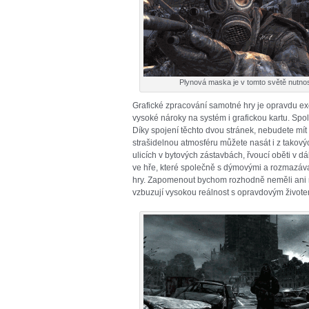
Plynová maska je v tomto světě nutnos
Grafické zpracování samotné hry je opravdu ex
vysoké nároky na systém i grafickou kartu. Spol
Díky spojení těchto dvou stránek, nebudete mít
strašidelnou atmosféru můžete nasát i z takový
ulicích v bytových zástavbách, řvoucí oběti v dá
ve hře, které společně s dýmovými a rozmazáva
hry. Zapomenout bychom rozhodně neměli ani n
vzbuzují vysokou reálnost s opravdovým živote