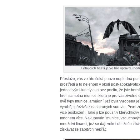
Létajících bestií je ve hře opravdu hod
Přestože, vás ve hře čeká pouze neplodná pusti
prostředí a to nejenom v okolí post-apokalypt
jednotlivými tunely a to bez pocitu, že jste herní 
hře i samotná munice, která je pro vás životně d
dvě typy munice, armádní, jež byla vyrobena j
vyrábějí přeživší z nasbíraných surovin. Prv
více poškození. Také ji lze použít v kterýchkoli
mnohem více. Nakupování munice, vzduchovým f
množství financí, jež se dají velmi obtížně získ
získávat ze zabitých nepřát.