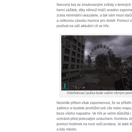
Nerovný boj se zmutovanými zvířaty v temných
herní zážitek, díky němuž hráči snadno zapome
zcela minimální ukazatele, a tak vám musí stači
a celkovou zásobu munice pro dobití. Pomocí v
podívat na váš aktuální cíl ve hře.
Odstřelovací puška bude vaším věrným po
Nesmíte přitom však zapomenout, že se příběh
zatímco si budete prohlížet své cíle nebo mapu,
beze všeho napadne. Ve hře je velmi důležitá i
ochránit před jedovatým vzduchem. Kontrolu z
pomocí hodinek na ruce vaší postavy. Je také d
a kdy nikoliv.