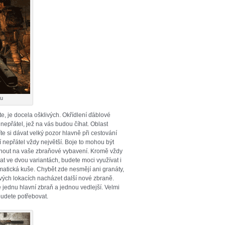
ou
te, je docela ošklivých. Okřídlení ďáblové
 nepřátel, jež na vás budou číhat. Oblast
 si dávat velký pozor hlavně při cestování
 nepřátel vždy největší. Boje to mohou být
hnout na vaše zbraňové vybavení. Kromě vždy
at ve dvou variantách, budete moci využívat i
umatická kuše. Chybět zde nesmějí ani granáty,
vých lokacích nacházet další nové zbraně.
 jednu hlavní zbraň a jednou vedlejší. Velmi
budete potřebovat.