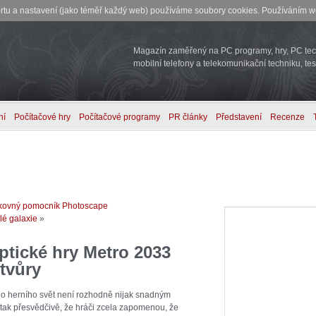
rtu a nastavení (jako téměř každý web) používáme soubory cookies. Používáním we
Magazín zaměřený na PC programy, hry, PC tech
mobilní telefony a telekomunikační techniku, tes
ní
Počítačové hry
Počítačové programy
PR články
Představení
Recenze
 šikovný pomocník Photoscape
lé galaxie
»
tické hry Metro 2033
tvůry
ho herního svět není rozhodně nijak snadným
t tak přesvědčivě, že hráči zcela zapomenou, že