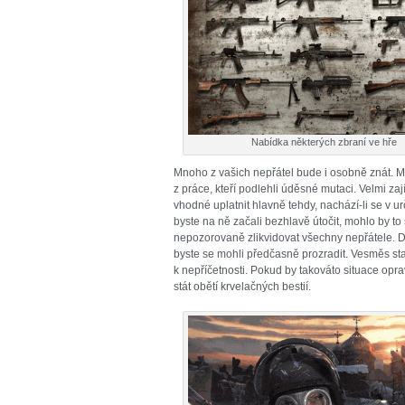
Nabídka některých zbraní ve hře
Mnoho z vašich nepřátel bude i osobně znát. M
z práce, kteří podlehli úděsné mutaci. Velmi zají
vhodné uplatnit hlavně tehdy, nachází-li se v ur
byste na ně začali bezhlavě útočit, mohlo by to 
nepozorovaně zlikvidovat všechny nepřátele. Dá
byste se mohli předčasně prozradit. Vesměs sta
k nepříčetnosti. Pokud by takováto situace opr
stát obětí krvelačných bestií.