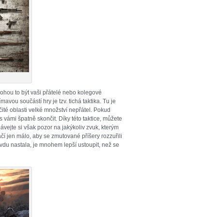
ohou to být vaši přátelé nebo kolegové
mavou součástí hry je tzv. tichá taktika. Tu je
čité oblasti velké množství nepřátel. Pokud
s vámi špatně skončit. Díky této taktice, můžete
vejte si však pozor na jakýkoliv zvuk, kterým
čí jen málo, aby se zmutované příšery rozzuřili
avdu nastala, je mnohem lepší ustoupit, než se