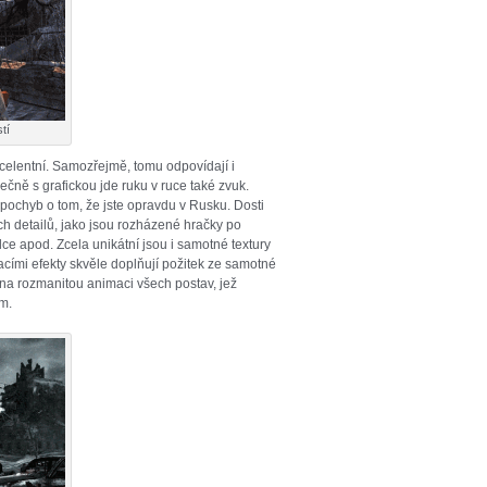
tí
celentní. Samozřejmě, tomu odpovídají i
ečně s grafickou jde ruku v ruce také zvuk.
 pochyb o tom, že jste opravdu v Rusku. Dosti
ch detailů, jako jsou rozházené hračky po
lce apod. Zcela unikátní jsou i samotné textury
cími efekty skvěle doplňují požitek ze samotné
a rozmanitou animaci všech postav, jež
m.