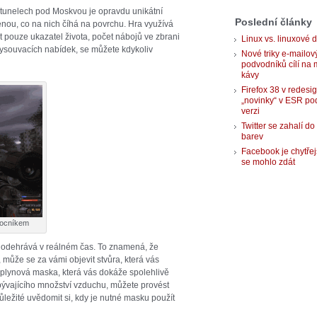
 tunelech pod Moskvou je opravdu unikátní
Poslední články
nou, co na nich číhá na povrchu. Hra využívá
t pouze ukazatel života, počet nábojů ve zbrani
Linux vs. linuxové d
ysouvacích nabídek, se můžete kdykoliv
Nové triky e-mailov
podvodníků cílí na 
kávy
Firefox 38 v redesi
„novinky“ v ESR po
verzi
Twitter se zahalí do
barev
Facebook je chytřej
se mohlo zdát
mocníkem
 odehrává v reálném čas. To znamená, že
 může se za vámi objevit stvůra, která vás
 plynová maska, která vás dokáže spolehlivě
bývajícího množství vzduchu, můžete provést
ůležité uvědomit si, kdy je nutné masku použít