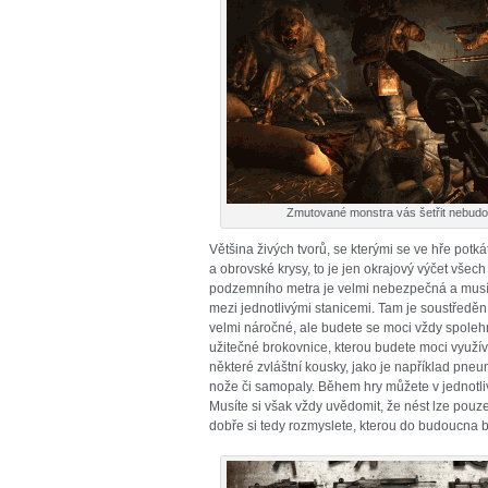
Zmutované monstra vás šetřit nebud
Většina živých tvorů, se kterými se ve hře potká
a obrovské krysy, to je jen okrajový výčet všech
podzemního metra je velmi nebezpečná a musíte
mezi jednotlivými stanicemi. Tam je soustředění
velmi náročné, ale budete se moci vždy spole
užitečné brokovnice, kterou budete moci využív
některé zvláštní kousky, jako je například pne
nože či samopaly. Během hry můžete v jednotli
Musíte si však vždy uvědomit, že nést lze pouze
dobře si tedy rozmyslete, kterou do budoucna 