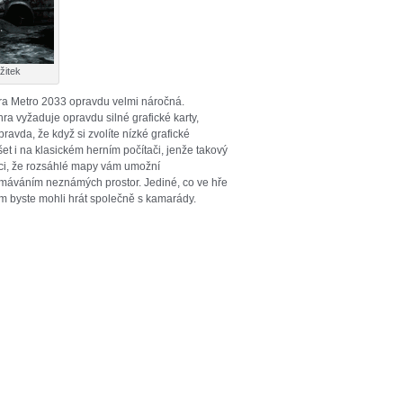
žitek
hra Metro 2033 opravdu velmi náročná.
 vyžaduje opravdu silné grafické karty,
vda, že když si zvolíte nízké grafické
šet i na klasickém herním počítači, jenže takový
 říci, že rozsáhlé mapy vám umožní
máváním neznámých prostor. Jediné, co ve hře
rém byste mohli hrát společně s kamarády.