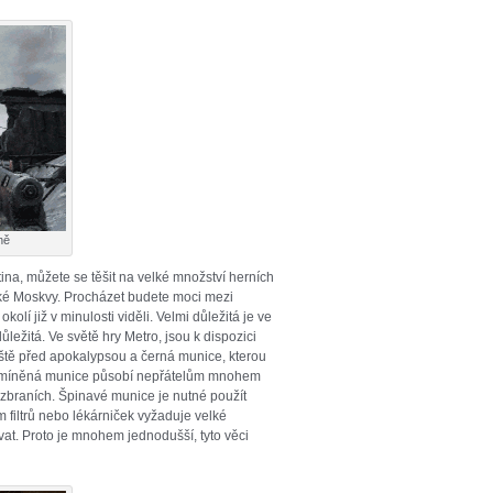
ně
na, můžete se těšit na velké množství herních
ické Moskvy. Procházet budete moci mezi
okolí již v minulosti viděli. Velmi důležitá je ve
ůležitá. Ve světě hry Metro, jsou k dispozici
eště před apokalypsou a černá munice, kterou
ní zmíněná munice působí nepřátelům mnohem
v zbraních. Špinavé munice je nutné použít
iltrů nebo lékárniček vyžaduje velké
ávat. Proto je mnohem jednodušší, tyto věci