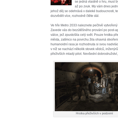
se jedná vlastně o hru, musí b
až po zvuk. My vám dnes jednu
jehož děj se odehrává v daleké budoucnosti, t
dozvědět více, rozhodně čtěte dál.
Ve hře Metro 2033 naleznete pečlivě vytvořený 
Zavede vás do bezútěšného prování po post-ap
válce, jež zpustošila celý svět. Pouze hrstka p
města, zatímco na povrchu žila ohavná stvořen
humanoidní rasa je rozhodnuta si svou nadvlá
v níž se nachází několik stovek vědců, inženýr
přeživších mladý pilot. Nevšední dobrodružství
Hrstka přeživších v podzemí