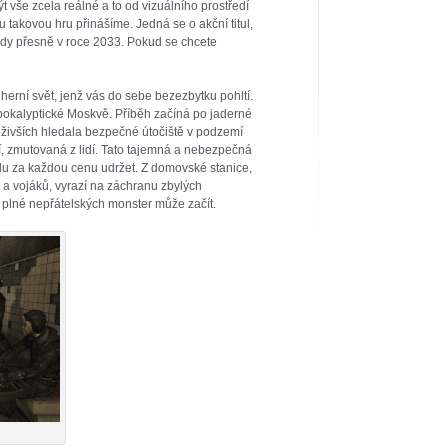
ýt vše zcela reálné a to od vizuálního prostředí
 takovou hru přinášíme. Jedná se o akční titul,
edy přesně v roce 2033. Pokud se chcete
herní svět, jenž vás do sebe bezezbytku pohltí.
okalyptické Moskvě. Příběh začíná po jaderné
řeživších hledala bezpečné útočiště v podzemí
í, zmutovaná z lidí. Tato tajemná a nebezpečná
du za každou cenu udržet. Z domovské stanice,
ů a vojáků, vyrazí na záchranu zbylých
, plné nepřátelských monster může začít.