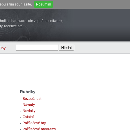
bu s tím souhlasíte.
Rozumím
niku i hardware, ale zejména software,
ty, recenze atd.
Tipy
Rubriky
Bezpečnost
Návody
Novinky
Ostatní
Počítačové hry
Počítačové programy