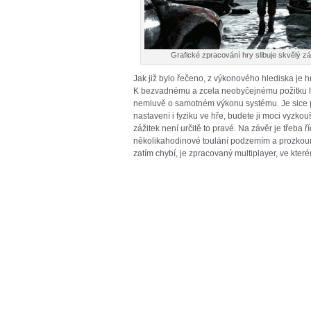
Grafické zpracování hry slibuje skvělý zá
Jak již bylo řečeno, z výkonového hlediska je 
K bezvadnému a zcela neobyčejnému požitku hra
nemluvě o samotném výkonu systému. Je sice pra
nastavení i fyziku ve hře, budete ji moci vyzkou
zážitek není určitě to pravé. Na závěr je třeba
několikahodinové toulání podzemím a prozkou
zatím chybí, je zpracovaný multiplayer, ve kte