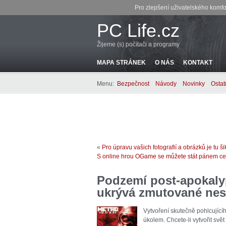
Pro zlepšení uživatelského komfo
PC Life.cz
Žijeme (s) počítači a programy
MAPA STRÁNEK
O NÁS
KONTAKT
Menu:
Bezpečnost
Návody
Novinky
Ostat
«
Pro úpravu vašich fotografií a obrázků je tu
S online hrou OGame se můžete stát pánem ce
Podzemí post-apokalyp
ukrývá zmutované nes
Vytvoření skutečně pohlcující
úkolem. Chcete-li vytvořit svě