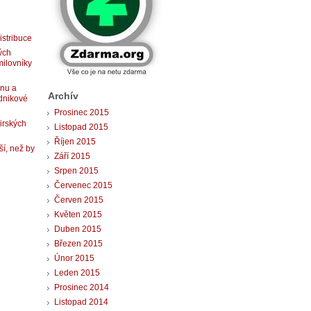
istribuce
ých
milovníky
gnu a
Archív
dnikové
Prosinec 2015
 irských
Listopad 2015
Říjen 2015
ší, než by
Září 2015
Srpen 2015
Červenec 2015
Červen 2015
Květen 2015
Duben 2015
Březen 2015
Únor 2015
Leden 2015
Prosinec 2014
Listopad 2014