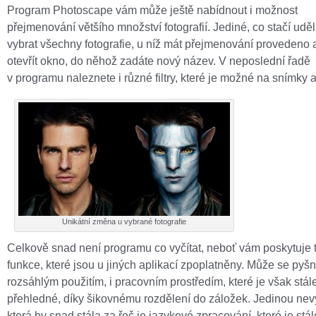
Program Photoscape vám může ještě nabídnout i možnost
přejmenování většího množství fotografií. Jediné, co stačí uděla
vybrat všechny fotografie, u níž mát přejmenování provedeno 
otevřít okno, do něhož zadáte nový název. V neposlední řadě
v programu naleznete i různé filtry, které je možné na snímky a
Unikátní změna u vybrané fotografie
Celkově snad není programu co vyčítat, neboť vám poskytuje 
funkce, které jsou u jiných aplikací zpoplatněny. Může se pyšn
rozsáhlým použitím, i pracovním prostředím, které je však stál
přehledné, díky šikovnému rozdělení do záložek. Jedinou ne
která by snad stála za řeč je jazykové zpracování, které je stá