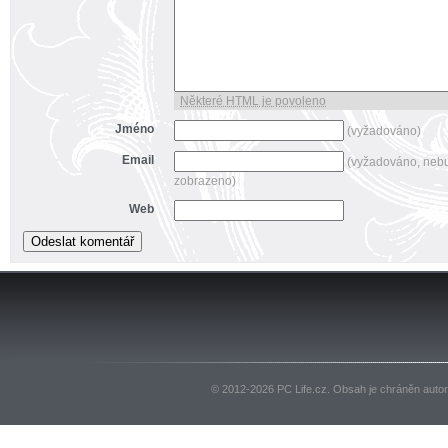
Některé HTML je povoleno
Jméno
(vyžadováno)
Email
(vyžadováno, neb
zobrazeno)
Web
© 2012-2026 PC Life.cz. Obsah je chráněn auto