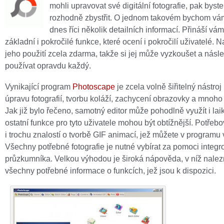
mohli upravovat své digitální fotografie, pak byste
rozhodně zbystřit. O jednom takovém bychom vám
dnes říci několik detailních informací. Přináší v
základní i pokročilé funkce, které ocení i pokročilí uživatelé. N
jeho použití zcela zdarma, takže si jej může vyzkoušet a násl
používat opravdu každý.
Vynikající program
Photoscape
je zcela volně šiřitelný nástroj
úpravu fotografií, tvorbu koláží, zachycení obrazovky a mnoho
Jak již bylo řečeno, samotný editor může pohodlně využít i la
ostatní funkce pro tyto uživatele mohou být obtížnější. Potřeb
i trochu znalostí o tvorbě GIF animací, jež můžete v programu 
Všechny potřebné fotografie je nutné vybírat za pomoci integ
průzkumníka. Velkou výhodou je široká nápověda, v níž nalez
všechny potřebné informace o funkcích, jež jsou k dispozici.