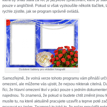
pouze v angličtině. Pokud si však vyzkoušíte několik tlačítek, 
rychle zjistíte, jak se program správně ovládá.
Ozdobné šablony pro vkládání fotografií
Samozřejmě, že volná verze tohoto programu vám přináší urči
omezení, ale můžeme vás ujistit, že nejsou nikterak citelná. D
říci, že hlavní omezení tkví v práci pouze s jedním dokumente
najednou. To znamená, že pokud si budete chtít změnit jinou fo
musíte tu, na které aktuálně pracujete uzavřít a teprve poté zač
pracovat na jiném. Znamená to také to, že nelze provádět pokr