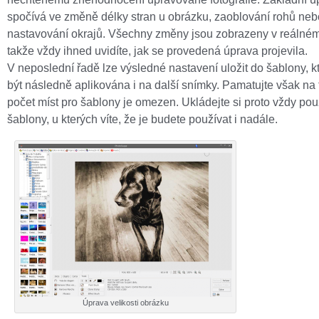
spočívá ve změně délky stran u obrázku, zaoblování rohů ne
nastavování okrajů. Všechny změny jsou zobrazeny v reálném
takže vždy ihned uvidíte, jak se provedená úprava projevila.
V neposlední řadě lze výsledné nastavení uložit do šablony, 
být následně aplikována i na další snímky. Pamatujte však na 
počet míst pro šablony je omezen. Ukládejte si proto vždy pou
šablony, u kterých víte, že je budete používat i nadále.
Úprava velikosti obrázku