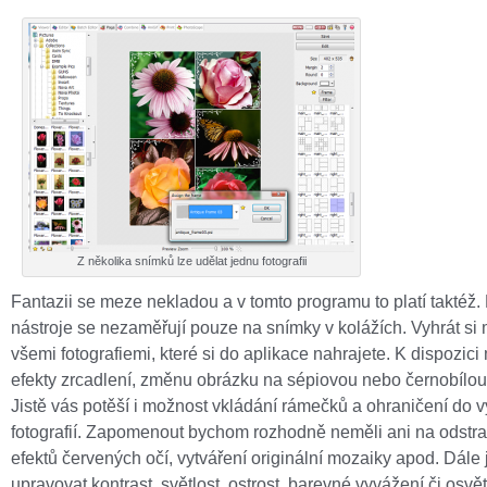
Z několika snímků lze udělat jednu fotografii
Fantazii se meze nekladou a v tomto programu to platí taktéž. 
nástroje se nezaměřují pouze na snímky v kolážích. Vyhrát si
všemi fotografiemi, které si do aplikace nahrajete. K dispozici
efekty zrcadlení, změnu obrázku na sépiovou nebo černobílou 
Jistě vás potěší i možnost vkládání rámečků a ohraničení do 
fotografií. Zapomenout bychom rozhodně neměli ani na odstr
efektů červených očí, vytváření originální mozaiky apod. Dále
upravovat kontrast, světlost, ostrost, barevné vyvážení či osvět