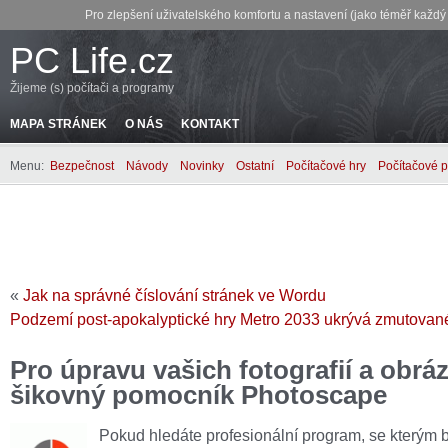
Pro zlepšení uživatelského komfortu a nastavení (jako téměř každ
PC Life.cz
Žijeme (s) počítači a programy
MAPA STRÁNEK
O NÁS
KONTAKT
Menu:
Bezpečnost
Návody
Novinky
Ostatní
Počítačové hry
Počítačové 
«
Jak na správné číslování stránek ve Wordu
Podzemí post-apokalyptické hry Metro 2033 ukrývá zmutovan
Pro úpravu vašich fotografií a obráz
šikovný pomocník Photoscape
Pokud hledáte profesionální program, se kterým b