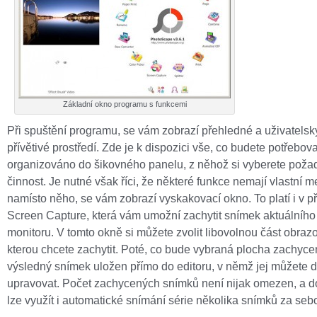
Základní okno programu s funkcemi
Při spuštění programu, se vám zobrazí přehledné a uživatelsk
přívětivé prostředí. Zde je k dispozici vše, co budete potřebova
organizováno do šikovného panelu, z něhož si vyberete pož
činnost. Je nutné však říci, že některé funkce nemají vlastní m
namísto něho, se vám zobrazí vyskakovací okno. To platí i v p
Screen Capture, která vám umožní zachytit snímek aktuálního
monitoru. V tomto okně si můžete zvolit libovolnou část obraz
kterou chcete zachytit. Poté, co bude vybraná plocha zachyc
výsledný snímek uložen přímo do editoru, v němž jej můžete 
upravovat. Počet zachycených snímků není nijak omezen, a 
lze využít i automatické snímání série několika snímků za seb