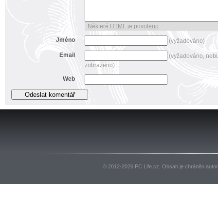
Některé HTML je povoleno
Jméno
(vyžadováno)
Email
(vyžadováno, neb
zobrazeno)
Web
© 2012-2026 PC Life.cz. Obsah je chráněn auto