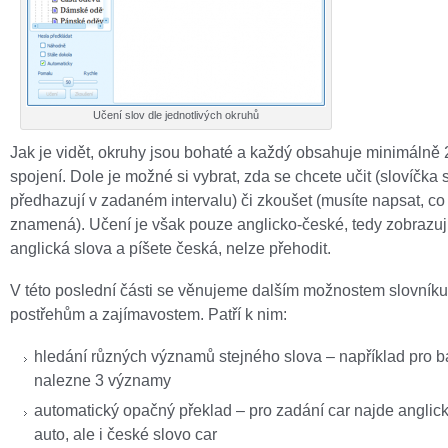
Učení slov dle jednotlivých okruhů
Jak je vidět, okruhy jsou bohaté a každý obsahuje minimálně 
spojení. Dole je možné si vybrat, zda se chcete učit (slovíčka 
předhazují v zadaném intervalu) či zkoušet (musíte napsat, co
znamená). Učení je však pouze anglicko-české, tedy zobrazuj
anglická slova a píšete česká, nelze přehodit.
V této poslední části se věnujeme dalším možnostem slovníku
postřehům a zajímavostem. Patří k nim:
hledání různých významů stejného slova – například pro 
nalezne 3 významy
automatický opačný překlad – pro zadání car najde anglick
auto, ale i české slovo car