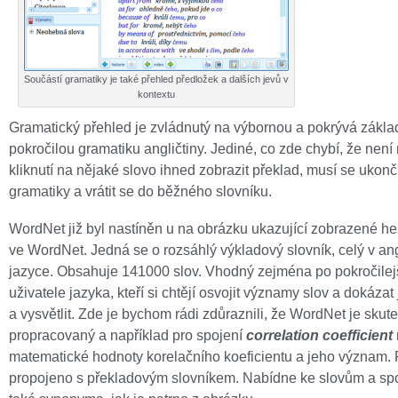
Součástí gramatiky je také přehled předložek a dalších jevů v
kontextu
Gramatický přehled je zvládnutý na výbornou a pokrývá základ
pokročilou gramatiku angličtiny. Jediné, co zde chybí, že nen
kliknutí na nějaké slovo ihned zobrazit překlad, musí se ukonč
gramatiky a vrátit se do běžného slovníku.
WordNet již byl nastíněn u na obrázku ukazující zobrazené h
ve WordNet. Jedná se o rozsáhlý výkladový slovník, celý v an
jazyce. Obsahuje 141000 slov. Vhodný zejména po pokročilej
uživatele jazyka, kteří si chtějí osvojit významy slov a dokázat
a vysvětlit. Zde je bychom rádi zdůraznili, že WordNet je skut
propracovaný a například pro spojení
correlation coefficient
matematické hodnoty korelačního koeficientu a jeho význam. 
propojeno s překladovým slovníkem. Nabídne ke slovům a sp