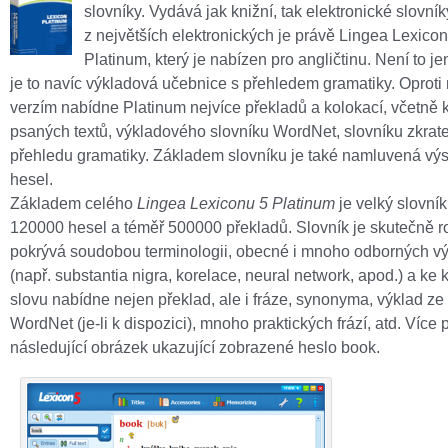
slovníky. Vydává jak knižní, tak elektronické slovník
z největších elektronických je právě Lingea Lexicon
Platinum, který je nabízen pro angličtinu. Není to je
je to navíc výkladová učebnice s přehledem gramatiky. Oproti
verzím nabídne Platinum nejvíce překladů a kolokací, včetně 
psaných textů, výkladového slovníku WordNet, slovníku zkrat
přehledu gramatiky. Základem slovníku je také namluvená vý
hesel.
Základem celého
Lingea Lexiconu 5 Platinum
je velký slovník,
120000 hesel a téměř 500000 překladů. Slovník je skutečně r
pokrývá soudobou terminologii, obecné i mnoho odborných v
(např. substantia nigra, korelace, neural network, apod.) a k
slovu nabídne nejen překlad, ale i fráze, synonyma, výklad ze
WordNet (je-li k dispozici), mnoho praktických frází, atd. Více p
následující obrázek ukazující zobrazené heslo book.