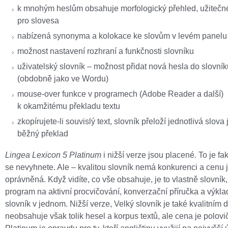
k mnohým heslům obsahuje morfologický přehled, užitečn
pro slovesa
nabízená synonyma a kolokace ke slovům v levém panelu
možnost nastavení rozhraní a funkčnosti slovníku
uživatelský slovník – možnost přidat nová hesla do slovník
(obdobně jako ve Wordu)
mouse-over funkce v programech (Adobe Reader a další)
k okamžitému překladu textu
zkopírujete-li souvislý text, slovník přeloží jednotlivá slova
běžný překlad
Lingea Lexicon 5 Platinum
i nižší verze jsou placené. To je fa
se nevyhnete. Ale – kvalitou slovník nemá konkurenci a cenu 
oprávněná. Když vidíte, co vše obsahuje, je to vlastně slovník
program na aktivní procvičování, konverzační příručka a výkl
slovník v jednom. Nižší verze, Velký slovník je také kvalitním d
neobsahuje však tolik hesel a korpus textů, ale cena je polovič