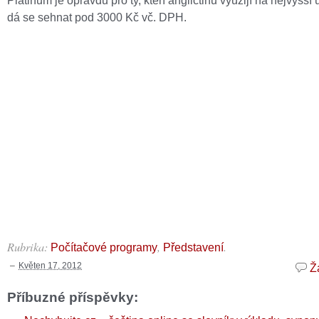
Platinum je opravdu pro ty, kteří angličtinu využijí na nejvyšší 
dá se sehnat pod 3000 Kč vč. DPH.
Rubrika:
,
.
Počítačové programy
Představení
Květen 17, 2012
Ž
Příbuzné příspěvky: