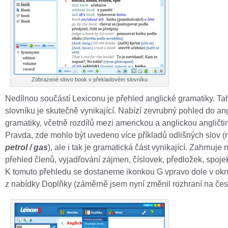
Zobrazené slovo book v překladovém slovníku
Nedílnou součástí Lexiconu je přehled anglické gramatiky. Tah
slovníku je skutečně vynikající. Nabízí zevrubný pohled do an
gramatiky, včetně rozdílů mezi americkou a anglickou angličti
Pravda, zde mohlo být uvedeno více příkladů odlišných slov (
petrol / gas
), ale i tak je gramatická část vynikající. Zahrnuje 
přehled členů, vyjadřování zájmen, číslovek, předložek, spojek
K tomuto přehledu se dostaneme ikonkou G vpravo dole v okn
z nabídky Doplňky (záměrně jsem nyní změnil rozhraní na čes