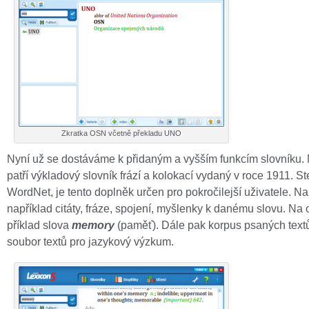
Zkratka OSN včetně překladu UNO
Nyní už se dostáváme k přidaným a vyšším funkcím slovníku.
patří výkladový slovník frází a kolokací vydaný v roce 1911. St
WordNet, je tento doplněk určen pro pokročilejší uživatele. N
například citáty, fráze, spojení, myšlenky k danému slovu. Na
příklad slova
memory
(paměť). Dále pak korpus psaných textů
soubor textů pro jazykový výzkum.