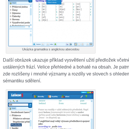
Ukázka gramatika s anglickou abecedou
Další obrázek ukazuje příklad vysvětlení užití předložek včetn
ustálených frází. Velice přehledné a bohaté na obsah. Je patrn
zde rozlišeny i mnohé významy a rozdíly ve slovech s ohlede
sémantiku sdělení.