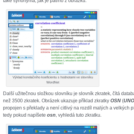
také synonyma, jak je patrno z obrázku.
Výklad korelačního koeficientu s hodnotami ve slovníku
WordNet
Další užitečnou složkou slovníku je slovník zkratek, čítá datab
než 3500 zkratek. Obrázek ukazuje příklad zkratky
OSN
(
UN
propojen s překlady a není citlivý na rozdíl malých a velkých 
tedy pokud napíšete
osn
, vyhledá tuto zkratku.