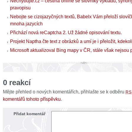
Nechybujte.cz – čeština online se slovníky výkladu, synony
pravopisu
Nebojte se cizojazyčných textů, Babelx Vám přeloží slovíčk
mnoha jazycích
Přichází nová reCaptcha 2. Už žádné opisování textu.
Projekt Naptha čte text z obrázků a umí je i přeložit, kdeko
Microsoft aktualizoval Bing mapy v ČR, stále však nejsou p
0 reakcí
Mějte přehled o nových komentářích, přihlašte se k odběru
RS
komentářů tohoto příspěvku
.
Přidat komentář