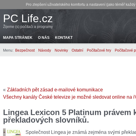
Pro zlepšení uživatelského komfortu a nastavení (jako téměř každ
PC Life.cz
Žijeme (s) počítači a programy
MAPA STRÁNEK
O NÁS
KONTAKT
Menu:
Bezpečnost
Návody
Novinky
Ostatní
Počítačové hry
Počítačové 
«
Základních pět zásad e-mailové komunikace
Všechny kanály České televize je možné sledovat online na iV
Lingea Lexicon 5 Platinum právem 
překladových slovníků.
Společnost Lingea je známá zejména svými překl