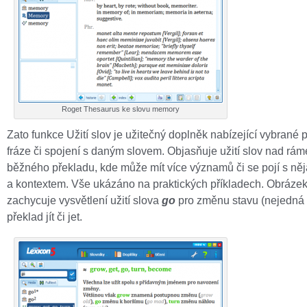
Roget Thesaurus ke slovu memory
Zato funkce Užití slov je užitečný doplněk nabízející vybrané 
fráze či spojení s daným slovem. Objasňuje užití slov nad rám
běžného překladu, kde může mít více významů či se pojí s něj
a kontextem. Vše ukázáno na praktických příkladech. Obráze
zachycuje vysvětlení užití slova
go
pro změnu stavu (nejedná 
překlad jít či jet.