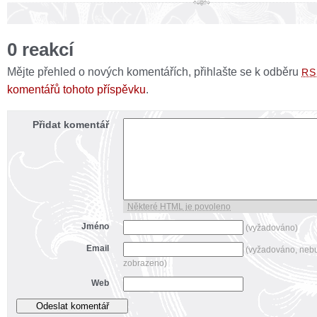
0 reakcí
Mějte přehled o nových komentářích, přihlašte se k odběru
RS
komentářů tohoto příspěvku
.
Přidat komentář
Některé HTML je povoleno
Jméno
(vyžadováno)
Email
(vyžadováno, neb
zobrazeno)
Web