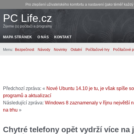
Pro zlepšení uživatelského komfortu a nastavení (jako téměř každ
PC Life.cz
Žijeme (s) počítači a programy
MAPA STRÁNEK
O NÁS
KONTAKT
Menu:
Bezpečnost
Návody
Novinky
Ostatní
Počítačové hry
Počítačové 
Předchozí zpráva: «
Nové Ubuntu 14.10 je tu, je však spíše s
programů a aktualizací
Následující zpráva:
Windows 8 zaznamenaly v říjnu největší ná
na trhu
»
Chytré telefony opět vydrží více na