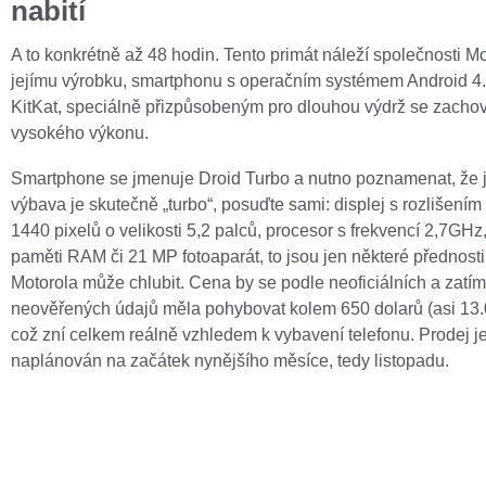
nabití
A to konkrétně až 48 hodin. Tento primát náleží společnosti Mo
jejímu výrobku, smartphonu s operačním systémem Android 4.
KitKat, speciálně přizpůsobeným pro dlouhou výdrž se zacho
vysokého výkonu.
Smartphone se jmenuje Droid Turbo a nutno poznamenat, že 
výbava je skutečně „turbo“, posuďte sami: displej s rozlišením
1440 pixelů o velikosti 5,2 palců, procesor s frekvencí 2,7GH
paměti RAM či 21 MP fotoaparát, to jsou jen některé přednosti,
Motorola může chlubit. Cena by se podle neoficiálních a zatím
neověřených údajů měla pohybovat kolem 650 dolarů (asi 13.
což zní celkem reálně vzhledem k vybavení telefonu. Prodej j
naplánován na začátek nynějšího měsíce, tedy listopadu.