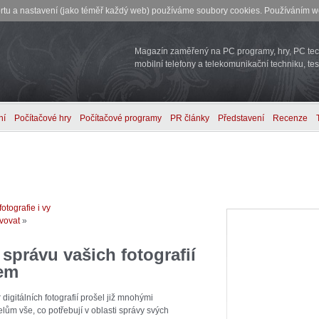
rtu a nastavení (jako téměř každý web) používáme soubory cookies. Používáním we
Magazín zaměřený na PC programy, hry, PC tech
mobilní telefony a telekomunikační techniku, tes
ní
Počítačové hry
Počítačové programy
PR články
Představení
Recenze
tografie i vy
avovat
»
správu vašich fotografií
em
 digitálních fotografií prošel již mnohými
lům vše, co potřebují v oblasti správy svých