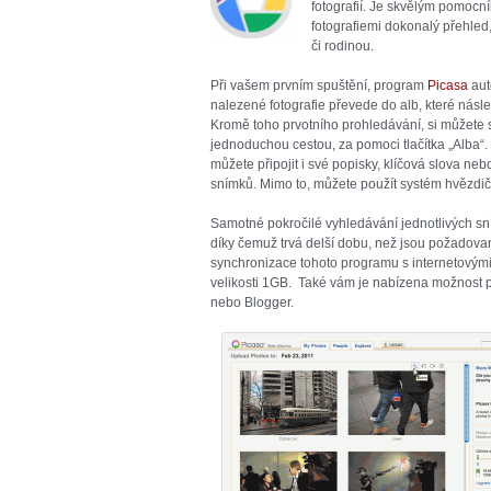
fotografií. Je skvělým pomocní
fotografiemi dokonalý přehled, 
či rodinou.
Při vašem prvním spuštění, program
Picasa
aut
nalezené fotografie převede do alb, které nás
Kromě toho prvotního prohledávání, si můžete sv
jednoduchou cestou, za pomoci tlačítka „Alba“
můžete připojit i své popisky, klíčová slova ne
snímků. Mimo to, můžete použít systém hvězdiče
Samotné pokročilé vyhledávání jednotlivých sní
díky čemuž trvá delší dobu, než jsou požadova
synchronizace tohoto programu s internetovými
velikosti 1GB. Také vám je nabízena možnost p
nebo Blogger.