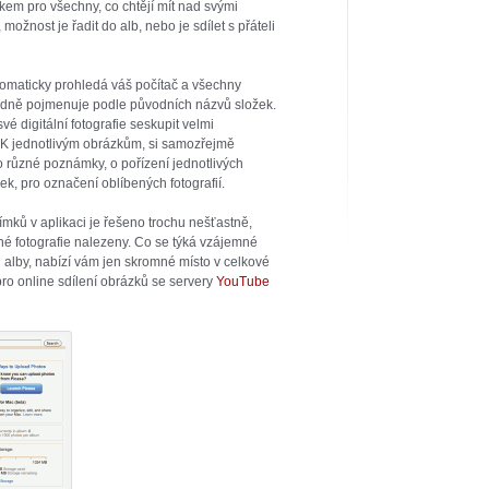
kem pro všechny, co chtějí mít nad svými
možnost je řadit do alb, nebo je sdílet s přáteli
omaticky prohledá váš počítač a všechny
ledně pojmenuje podle původních názvů složek.
é digitální fotografie seskupit velmi
. K jednotlivým obrázkům, si samozřejmě
bo různé poznámky, o pořízení jednotlivých
k, pro označení oblíbených fotografií.
mků v aplikaci je řešeno trochu nešťastně,
né fotografie nalezeny. Co se týká vzájemné
 alby, nabízí vám jen skromné místo v celkové
ro online sdílení obrázků se servery
YouTube