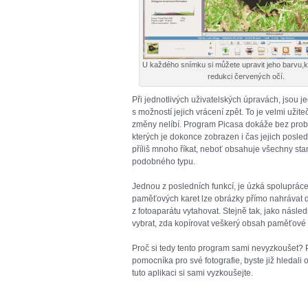
U každého snímku si můžete upravit jeho barvu,k
redukci červených očí.
Při jednotlivých uživatelských úpravách, jsou 
s možností jejich vrácení zpět. To je velmi už
změny nelíbí. Program Picasa dokáže bez prob
kterých je dokonce zobrazen i čas jejich posle
příliš mnoho říkat, neboť obsahuje všechny stan
podobného typu.
Jednou z posledních funkcí, je úzká spolupráce
paměťových karet lze obrázky přímo nahrávat d
z fotoaparátu vytahovat. Stejně tak, jako násle
vybrat, zda kopírovat veškerý obsah paměťové k
Proč si tedy tento program sami nevyzkoušet?
pomocníka pro své fotografie, byste již hledali 
tuto aplikaci si sami vyzkoušejte.