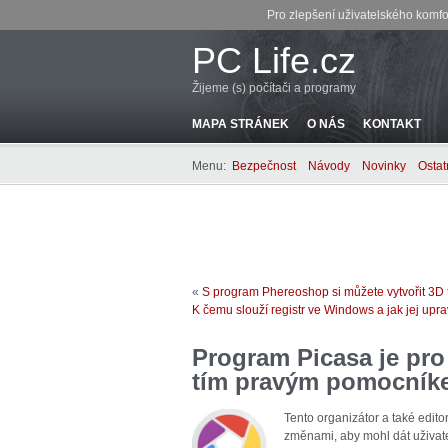
Pro zlepšení uživatelského komfo
PC Life.cz
Žijeme (s) počítači a programy
MAPA STRÁNEK
O NÁS
KONTAKT
Menu:
Bezpečnost
Návody
Novinky
Ostat
«
S program Phereoshop si můžete vytvořit 3D fo
K čemu slouží registr ve Windows a jak jej upr
Program Picasa je pro 
tím pravým pomocník
Tento organizátor a také editor
změnami, aby mohl dát uživate