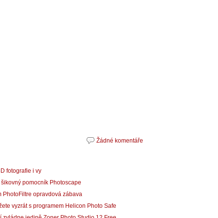
Žádné komentáře
 fotografie i vy
 tu šikovný pomocník Photoscape
m PhotoFiltre opravdová zábava
můžete vyzrát s programem Helicon Photo Safe
fií zvládne jedině Zoner Photo Studio 12 Free