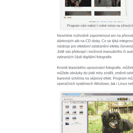
Program vám nabízí i volné místo na síťových
Nesmíme rozhodně zapomenout ani na převod o
dárkových alb na CD disky. Co se týká integrov
nástroje pro efektivní odstranění efektu červenýc
Jistě vás překvapí i možnost manuálního či aut
vybraných částí digitální fotografie.
Kromě klasického upravování fotografie, můžete v
můžete obrázky do jisté míry zostřit, změnit ods
barevné schéma na sépiový efekt. Program můž
operačních systémech Windows, tak i Linux ne