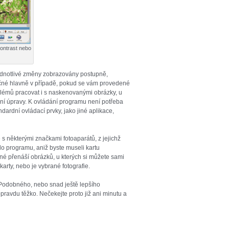
ontrast nebo
jednotlivé změny zobrazovány postupně,
itečné hlavně v případě, pokud se vám provedené
lémů pracovat i s naskenovanými obrázky, u
dní úpravy. K ovládání programu není potřeba
dardní ovládací prvky, jako jiné aplikace,
 s některými značkami fotoaparátů, z jejichž
o programu, aniž byste museli kartu
dné přenáší obrázků, u kterých si můžete sami
arty, nebo je vybrané fotografie.
 Podobného, nebo snad ještě lepšího
opravdu těžko. Nečekejte proto již ani minutu a