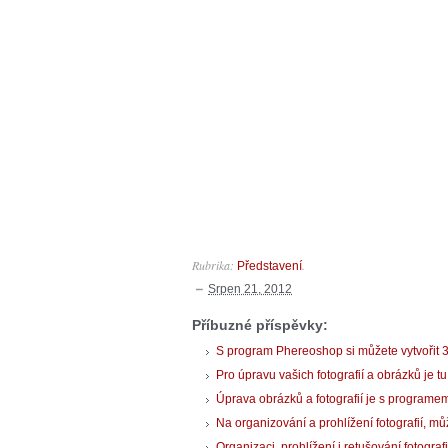
Rubrika:
.
Představení
Srpen 21, 2012
Příbuzné příspěvky:
S program Phereoshop si můžete vytvořit 3D
Pro úpravu vašich fotografií a obrázků je
Úprava obrázků a fotografií je s programe
Na organizování a prohlížení fotografií, 
Organizaci, prohlížení i retušování fotogra