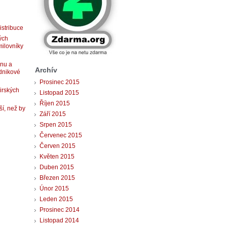
istribuce
ých
milovníky
gnu a
Archív
dnikové
Prosinec 2015
 irských
Listopad 2015
Říjen 2015
ší, než by
Září 2015
Srpen 2015
Červenec 2015
Červen 2015
Květen 2015
Duben 2015
Březen 2015
Únor 2015
Leden 2015
Prosinec 2014
Listopad 2014