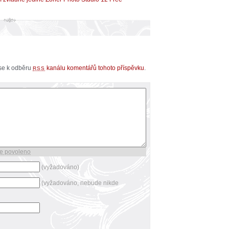
 se k odběru
kanálu komentářů tohoto příspěvku
.
RSS
e povoleno
(vyžadováno)
(vyžadováno, nebude nikde