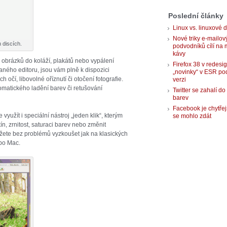
Poslední články
Linux vs. linuxové d
Nové triky e-mailov
 discích.
podvodníků cílí na 
kávy
brázků do koláží, plakátů nebo vypálení
Firefox 38 v redesi
aného editoru, jsou vám plně k dispozici
„novinky“ v ESR po
h očí, libovolné oříznutí či otočení fotografie.
verzi
omatického ladění barev či retušování
Twitter se zahalí do
barev
Facebook je chytřej
yužít i speciální nástroj „jeden klik“, kterým
se mohlo zdát
tín, zrnitost, saturaci barev nebo změnit
ete bez problémů vyzkoušet jak na klasických
bo Mac.