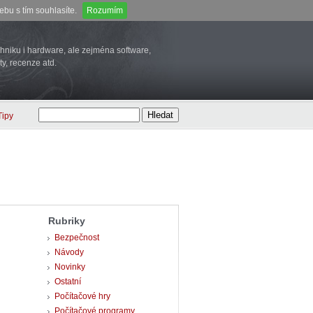
bu s tím souhlasíte.
Rozumím
niku i hardware, ale zejména software,
ty, recenze atd.
Tipy
Rubriky
Bezpečnost
Návody
Novinky
Ostatní
Počítačové hry
Počítačové programy