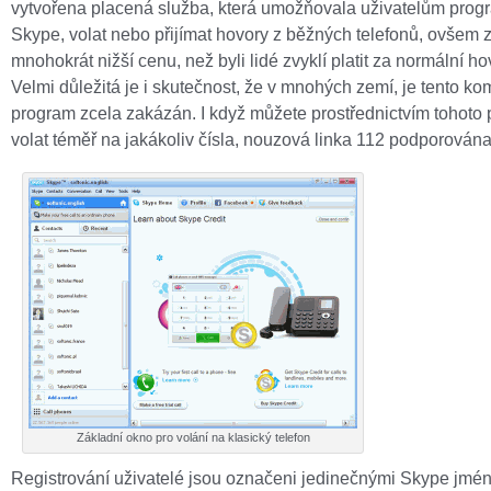
vytvořena placená služba, která umožňovala uživatelům prog
Skype, volat nebo přijímat hovory z běžných telefonů, ovšem 
mnohokrát nižší cenu, než byli lidé zvyklí platit za normální ho
Velmi důležitá je i skutečnost, že v mnohých zemí, je tento k
program zcela zakázán. I když můžete prostřednictvím tohoto
volat téměř na jakákoliv čísla, nouzová linka 112 podporována
Základní okno pro volání na klasický telefon
Registrování uživatelé jsou označeni jedinečnými Skype jmény