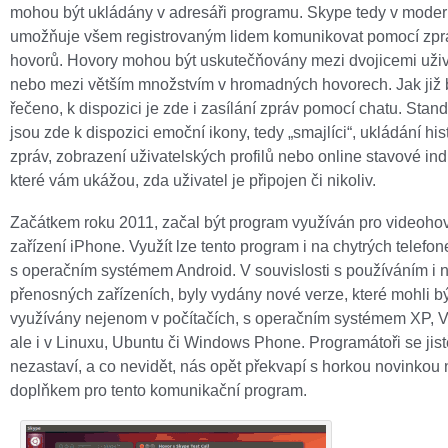
mohou být ukládány v adresáři programu. Skype tedy v moder
umožňuje všem registrovaným lidem komunikovat pomocí zpr
hovorů. Hovory mohou být uskutečňovány mezi dvojicemi uživ
nebo mezi větším množstvím v hromadných hovorech. Jak již 
řečeno, k dispozici je zde i zasílání zpráv pomocí chatu. Stan
jsou zde k dispozici emoční ikony, tedy „smajlíci“, ukládání his
zpráv, zobrazení uživatelských profilů nebo online stavové ind
které vám ukážou, zda uživatel je připojen či nikoliv.
Začátkem roku 2011, začal být program využíván pro videohov
zařízení iPhone. Využít lze tento program i na chytrých telefon
s operačním systémem Android. V souvislosti s používáním i 
přenosných zařízeních, byly vydány nové verze, které mohli bý
využívány nejenom v počítačích, s operačním systémem XP, Vis
ale i v Linuxu, Ubuntu či Windows Phone. Programátoři se jist
nezastaví, a co nevidět, nás opět překvapí s horkou novinkou
doplňkem pro tento komunikační program.