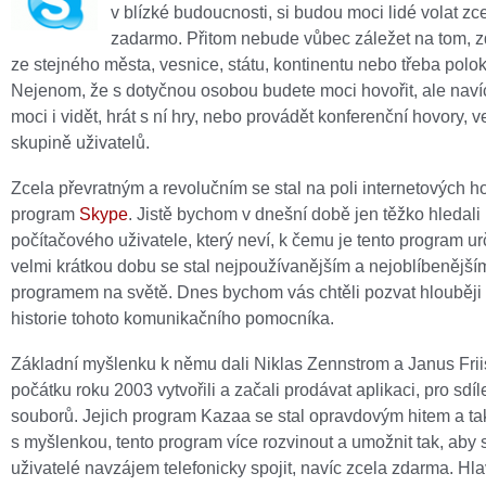
v blízké budoucnosti, si budou moci lidé volat zc
zadarmo. Přitom nebude vůbec záležet na tom, 
ze stejného města, vesnice, státu, kontinentu nebo třeba polo
Nejenom, že s dotyčnou osobou budete moci hovořit, ale navíc
moci i vidět, hrát s ní hry, nebo provádět konferenční hovory, v
skupině uživatelů.
Zcela převratným a revolučním se stal na poli internetových h
program
Skype
. Jistě bychom v dnešní době jen těžko hledali
počítačového uživatele, který neví, k čemu je tento program u
velmi krátkou dobu se stal nejpoužívanějším a nejoblíbenější
programem na světě. Dnes bychom vás chtěli pozvat hlouběji
historie tohoto komunikačního pomocníka.
Základní myšlenku k němu dali Niklas Zennstrom a Janus Frii
počátku roku 2003 vytvořili a začali prodávat aplikaci, pro sdíl
souborů. Jejich program Kazaa se stal opravdovým hitem a tak 
s myšlenkou, tento program více rozvinout a umožnit tak, aby 
uživatelé navzájem telefonicky spojit, navíc zcela zdarma. Hl