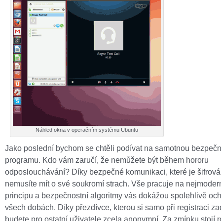
Náhled okna v operačním systému Ubuntu
Jako poslední bychom se chtěli podívat na samotnou bezpečn
programu. Kdo vám zaručí, že nemůžete být během hororu
odposlouchávání? Díky bezpečné komunikaci, které je šifrová
nemusíte mít o své soukromí strach. Vše pracuje na nejmoder
principu a bezpečnostní algoritmy vás dokážou spolehlivě och
všech dobách. Díky přezdívce, kterou si samo při registraci za
budete pro ostatní uživatele zcela anonymní. Za zmínku stojí 