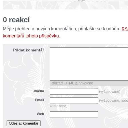
0 reakcí
Mějte přehled o nových komentářích, přihlašte se k odběru
RS
komentářů tohoto příspěvku
.
Přidat komentář
Některé HTML je povoleno
Jméno
(vyžadováno)
Email
(vyžadováno, neb
zobrazeno)
Web