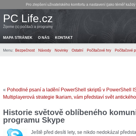
Pro zlepšení uživatelského komfortu a nastavení (jako téměř každ
PC Life.cz
Žijeme (s) počítači a programy
MAPA STRÁNEK
O NÁS
KONTAKT
Menu:
Bezpečnost
Návody
Novinky
Ostatní
Počítačové hry
Počítačové 
«
Pohodlné psaní a ladění PowerShell skriptů v PowerShell 
Multiplayerová strategie Ikariam, vám představí svět antickéh
Historie světově oblíbeného komun
programu Skype
Ještě před desíti lety, se nikdo nedokázal předsta