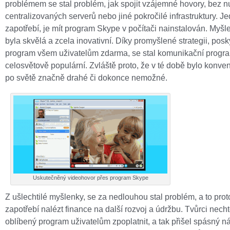
problémem se stal problém, jak spojit vzájemné hovory, bez nu
centralizovaných serverů nebo jiné pokročilé infrastruktury. Je
zapotřebí, je mít program Skype v počítači nainstalován. Myšl
byla skvělá a zcela inovativní. Díky promyšlené strategii, pos
program všem uživatelům zdarma, se stal komunikační progr
celosvětově populární. Zvláště proto, že v té době bylo konven
po světě značně drahé či dokonce nemožné.
Uskutečněný videohovor přes program Skype
Z ušlechtilé myšlenky, se za nedlouhou stal problém, a to prot
zapotřebí nalézt finance na další rozvoj a údržbu. Tvůrci nechtě
oblíbený program uživatelům zpoplatnit, a tak přišel spásný n