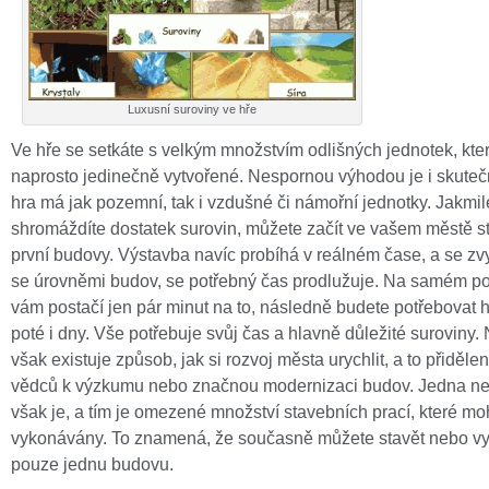
Luxusní suroviny ve hře
Ve hře se setkáte s velkým množstvím odlišných jednotek, kte
naprosto jedinečně vytvořené. Nespornou výhodou je i skuteč
hra má jak pozemní, tak i vzdušné či námořní jednotky. Jakmil
shromáždíte dostatek surovin, můžete začít ve vašem městě s
první budovy. Výstavba navíc probíhá v reálném čase, a se zv
se úrovněmi budov, se potřebný čas prodlužuje. Na samém p
vám postačí jen pár minut na to, následně budete potřebovat 
poté i dny. Vše potřebuje svůj čas a hlavně důležité suroviny. 
však existuje způsob, jak si rozvoj města urychlit, a to přiděle
vědců k výzkumu nebo značnou modernizaci budov. Jedna ne
však je, a tím je omezené množství stavebních prací, které mo
vykonávány. To znamená, že současně můžete stavět nebo vy
pouze jednu budovu.