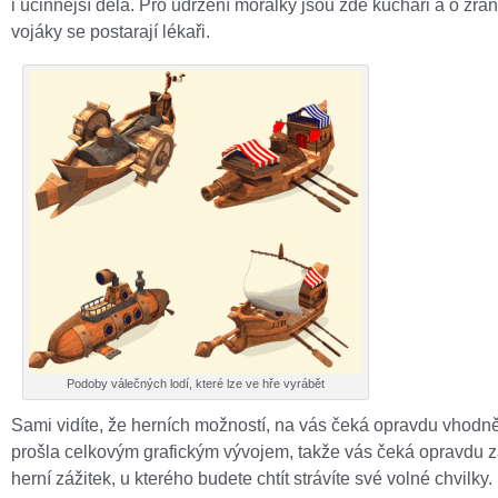
i účinnější děla. Pro udržení morálky jsou zde kuchaři a o zra
vojáky se postarají lékaři.
Podoby válečných lodí, které lze ve hře vyrábět
Sami vidíte, že herních možností, na vás čeká opravdu vhodně
prošla celkovým grafickým vývojem, takže vás čeká opravdu 
herní zážitek, u kterého budete chtít strávíte své volné chvilky.