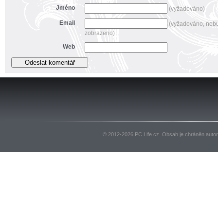
Jméno
(vyžadováno)
Email
(vyžadováno, neb
zobrazeno)
Web
© 2012-2026 PC Life.cz. Obsah je chráněn auto