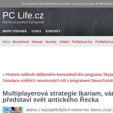
Pro zlepšení uživatelského komfortu a nastavení (jako téměř každ
PC Life.cz
Žijeme (s) počítači a programy
MAPA STRÁNEK
O NÁS
KONTAKT
Menu:
Bezpečnost
Návody
Novinky
Ostatní
Počítačové hry
Počítačové 
«
Historie světově oblíbeného komunikačního programu Skyp
Simulace umělých neuronových sítí s programem NeuroSolut
Multiplayerová strategie Ikariam, v
představí svět antického Řecka
Jedna z nejúspěšnějších online her, kterou znají 