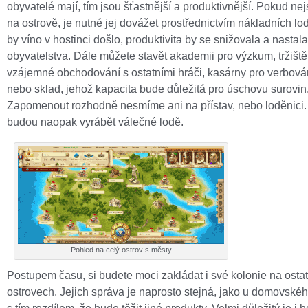
obyvatelé mají, tím jsou šťastnější a produktivnější. Pokud nej
na ostrově, je nutné jej dovážet prostřednictvím nákladních lod
by víno v hostinci došlo, produktivita by se snižovala a nastal
obyvatelstva. Dále můžete stavět akademii pro výzkum, tržiště
vzájemné obchodování s ostatními hráči, kasárny pro verbová
nebo sklad, jehož kapacita bude důležitá pro úschovu surovin
Zapomenout rozhodně nesmíme ani na přístav, nebo loděnici. 
budou naopak vyrábět válečné lodě.
Pohled na celý ostrov s městy
Postupem času, si budete moci zakládat i své kolonie na osta
ostrovech. Jejich správa je naprosto stejná, jako u domovské