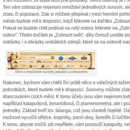
s tím rozdílem, že bude těžit jiné produkty. Velmi důležitý je i h
Ten vám zobrazuje nejenom množství jednotlivých surovin, al
zlata, či populace. Zde si můžete přepínat i mezi herními pohl
město budete mít k dispozici, když kliknete na tlačítko „Zobrazi
Pokud se budete chtít podívat na celý ostrov, kliknete na „Zobr
ostrov“. Třetím tlačítek je „Zobrazit svět“, díky čemuž uvidíte je
ostrůvky, i s obrázky unikátních zdrojů, které se na ostrově na
Okno s množstvím surovin, populací a zobrazením
Nakonec, bychom vám chtěli říci ještě něco o válečných tažen
jednotkách, které budete mít k dispozici. Suroviny můžete získa
drancováním cizích měst. K tomu účelu jsou vám nejenom lod
například katapultová, beranidlová, či plamenometná, ale i p
jednotky. Základ tvoří tzv. falanga, což jsou vlastně hoplité. D
možnost vycvičit střelce, kopiníky, parní obry, šermíře či lučištn
K tomu, abyste zničili zdi nepřítele, vám poslouží katapulty, n