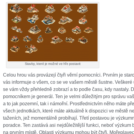
Stavby, které je možné ve hře postavit
Celou hrou vás provázejí čtyři věrní pomocníci. Prvním je staro
vás informuje o všem, co se ve vašem městě šustne. Veškeré 
se vám vždy přehledně zobrazí a to podle času, kdy nastaly.
pomocníkem je generál. Ten je velmi důležitým pro správu va
a to jak pozemní, tak i námořní. Prostřednictvím něho máte př
všech jednotkách, které máte aktuálně k dispozici ve městě n
taženích, jež momentálně probíhají. Třetí postavou je výzkum
poradce. Ten zastává asi nejdůležitější funkci, neboť výzkum 
na prvním místě. Oblasti výzkumu mohou být čtyři. Mořeplavec