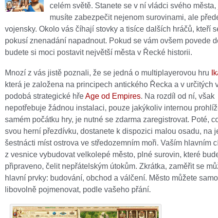
celém světě. Stanete se v ní vládci svého města,
musíte zabezpečit nejenom surovinami, ale pře
vojensky. Okolo vás číhají stovky a tisíce dalších hráčů, kteří 
pokusí znenadání napadnout. Pokud se vám ovšem povede d
budete si moci postavit největší města v Řecké historii.
Mnozí z vás jistě poznali, že se jedná o multiplayerovou hru
I
která je založena na principech antického Řecka a v určitých
podobá strategické hře
Age od Empires
. Na rozdíl od ní, však
nepotřebuje žádnou instalaci, pouze jakýkoliv internou prohlí
samém počátku hry, je nutné se zdarma zaregistrovat. Poté, co
svou herní přezdívku, dostanete k dispozici malou osadu, na
šestnácti míst ostrova ve středozemním moři. Vaším hlavním c
z vesnice vybudovat velkolepé město, plné surovin, které bud
připraveno, čelit nepřátelským útokům. Zkrátka, zaměřit se můž
hlavní prvky: budování, obchod a válčení. Město můžete sam
libovolně pojmenovat, podle vašeho přání.