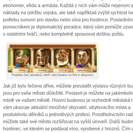
ekonomie, věda a armáda. Každá z nich vám může nejenom sn
náklady na údržbu vojska, ale také například zvýšit rychlost lod
potřebu surovin pro stavbu nebo vína pro hostince. Posledním
pomocníkem je diplomatický poradce, který vám pomůže uzaví
s ostatními hráči, nebo kompletně spravovat došlou poštu.
Podoby čtyř poradců, kteří vám budou ve hře k dispozici
Jak již bylo řečeno dříve, můžete provádět výstavu různých bu
jsou pro vaše město důležité. Postavit je můžete na jakémkol
místě ve vašem městě. Hlavní budovou je rozhodně městská r
vám ukazuje aktuální množství obyvatel, ubytovacího místa a
produktivitu dělníků u jednotlivých profesí. Prostřednictvím rad
můžete také své město rozšiřovat na vyšší úroveň. Další budo
hostinec, ve kterém se podávat víno, vyrobené z hroznů. Čím 