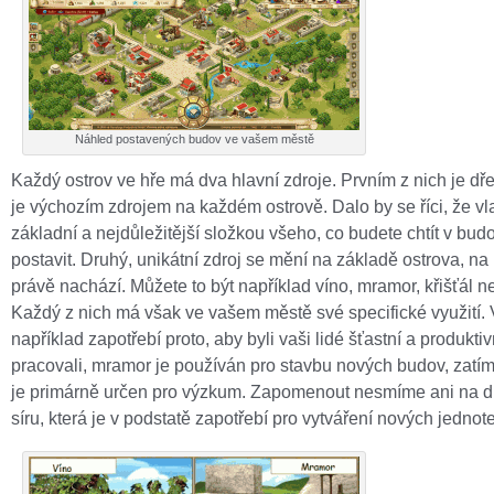
Náhled postavených budov ve vašem městě
Každý ostrov ve hře má dva hlavní zdroje. Prvním z nich je dře
je výchozím zdrojem na každém ostrově. Dalo by se říci, že vl
základní a nejdůležitější složkou všeho, co budete chtít v bu
postavit. Druhý, unikátní zdroj se mění na základě ostrova, n
právě nachází. Můžete to být například víno, mramor, křišťál ne
Každý z nich má však ve vašem městě své specifické využití. 
například zapotřebí proto, aby byli vaši lidé šťastní a produkti
pracovali, mramor je používán pro stavbu nových budov, zatím
je primárně určen pro výzkum. Zapomenout nesmíme ani na d
síru, která je v podstatě zapotřebí pro vytváření nových jednot