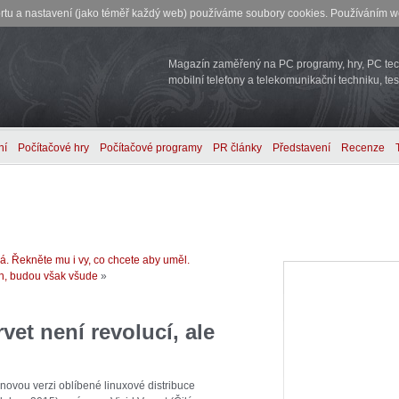
rtu a nastavení (jako téměř každý web) používáme soubory cookies. Používáním we
Magazín zaměřený na PC programy, hry, PC tech
mobilní telefony a telekomunikační techniku, tes
ní
Počítačové hry
Počítačové programy
PR články
Představení
Recenze
. Řekněte mu i vy, co chcete aby uměl.
h, budou však všude
»
vet není revolucí, ale
novou verzi oblíbené linuxové distribuce