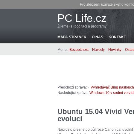
Pro zlepšení uživatelského komfo
PC Life.cz
Žijeme (s) počítači a programy
MAPA STRÁNEK
O NÁS
KONTAKT
Menu:
Bezpečnost
Návody
Novinky
Ostat
Předchozí zpráva: «
Vyhledávač Bing naslouchá
Následující zpráva:
Windows 10 v sedmi verzíc
Ubuntu 15.04 Vivid Ver
evolucí
Naprosto přesně po půl roce Canonical uvolnil 