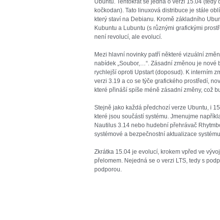
Ubuntu. Tentokrát se jedná o verzi 15.04 (tedy
kočkodan). Tato linuxová distribuce je stále o
který staví na Debianu. Kromě základního Ubun
Kubuntu a Lubuntu (s různými grafickými prostř
není revolucí, ale evolucí.
Mezi hlavní novinky patří některé vizuální změn
nabídek „Soubor,…“. Zásadní změnou je nové b
rychlejší oproti Upstart (doposud). K interním 
verzi 3.19 a co se týče grafického prostředí, n
které přináší spíše méně zásadní změny, což b
Stejně jako každá předchozí verze Ubuntu, i 15
které jsou součástí systému. Jmenujme napříkla
Nautilus 3.14 nebo hudební přehrávač Rhytmbox 
systémové a bezpečnostní aktualizace systému
Zkrátka 15.04 je evolucí, krokem vpřed ve vývoji
přelomem. Nejedná se o verzi LTS, tedy s podpo
podporou.