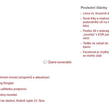
Poslední články
Linux vs. linuxové d
Nové triky e-mailov
podvodníků cílí na 
kávy
Firefox 38 v redesi
„novinky“ v ESR po
verzi
Twitter se zahalí do
barev
Facebook je chytřej
se mohlo zdát
Žádné komentáře
uhrnem inovací programů a aktualizací
g Ringtail
s pětiletou podporou
změny nevelké
ke stažení, finálně vyjde 23. října