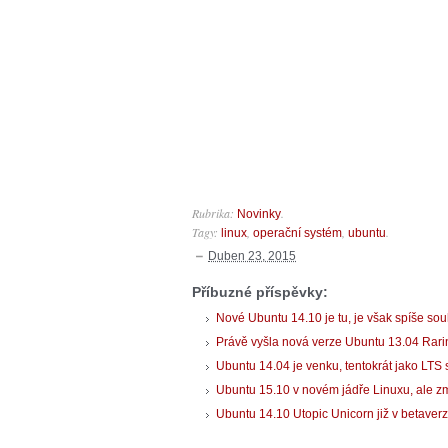
Rubrika:
.
Novinky
Tagy:
,
,
.
linux
operační systém
ubuntu
Duben 23, 2015
Příbuzné příspěvky:
Nové Ubuntu 14.10 je tu, je však spíše so
Právě vyšla nová verze Ubuntu 13.04 Rarin
Ubuntu 14.04 je venku, tentokrát jako LTS 
Ubuntu 15.10 v novém jádře Linuxu, ale 
Ubuntu 14.10 Utopic Unicorn již v betaverzi 