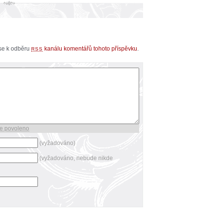
 se k odběru
kanálu komentářů tohoto příspěvku
.
RSS
e povoleno
(vyžadováno)
(vyžadováno, nebude nikde