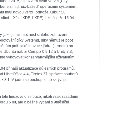
 duben 2015) s názvem Vivid Vervet (Čilý
blíbenějším „linux-based“ operačním systémem,
tu mají novou verzi i odnože Xubuntu,
edími – Xfce, KDE, LXDE). Lze říct, že 15.04
y, jako je mít možnost stálého zobrazení
ootování díky Systemd, díky němuž je boot
změnám patří také inovace jádra (kernelu) na
ové Ubuntu nabízí Compiz 0.9.12 a Unity 7.3,
ude vyhovovat konzervativnějším uživatelům.
.04 přináší aktualizace důležitých programů,
d LibreOffice 4.4, Firefox 37, správce souborů
3.1. V jádru se pochopitelně skrývají i
.
 této linuxové distribuce, nikoli však zásadním
rou 5 let, ale o běžné vydání s 9měsíční