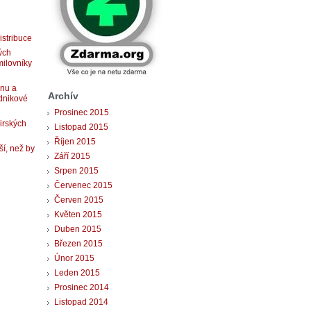
istribuce
ých
milovníky
gnu a
Archív
dnikové
Prosinec 2015
 irských
Listopad 2015
Říjen 2015
ší, než by
Září 2015
Srpen 2015
Červenec 2015
Červen 2015
Květen 2015
Duben 2015
Březen 2015
Únor 2015
Leden 2015
Prosinec 2014
Listopad 2014