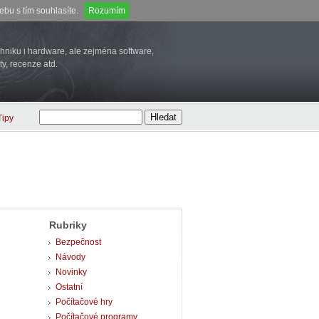
bu s tím souhlasíte.
Rozumím
niku i hardware, ale zejména software,
ty, recenze atd.
Tipy
Rubriky
Bezpečnost
Návody
Novinky
Ostatní
Počítačové hry
Počítačové programy